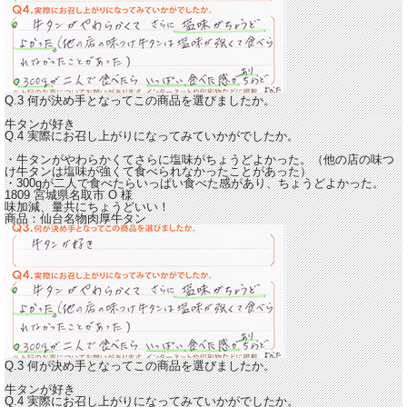
Q.3 何が決め手となってこの商品を選びましたか。
牛タンが好き
Q.4 実際にお召し上がりになってみていかがでしたか。
・牛タンが
やわらかくてさらに塩味がちょうどよかった。
（他の店の味つ
け牛タンは塩味が強くて食べられなかったことがあった）
・300gが二人で食べたら
いっぱい食べた感があり、ちょうどよかった。
1809 宮城県名取市
O
様
味加減、量共にちょうどいい！
商品：
仙台名物肉厚牛タン
Q.3 何が決め手となってこの商品を選びましたか。
牛タンが好き
Q.4 実際にお召し上がりになってみていかがでしたか。