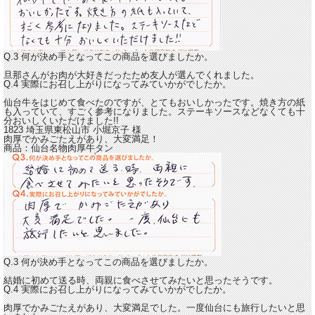
Q.3 何が決め手となってこの商品を選びましたか。
旦那さんがお肉が大好きだったため友人が選んでくれました。
Q.4 実際にお召し上がりになってみていかがでしたか。
仙台牛をはじめて食べたのですが、
とてもおいしかったです。
焼き方の紙
も入っていて、すごく参考になりました。ステーキソースなどなくても十
分おいしくいただけました!!
1823 埼玉県東松山市
小堀京子
様
肉厚でかみごたえがあり、大変満足！
商品：
仙台名物肉厚牛タン
Q.3 何が決め手となってこの商品を選びましたか。
結婚に初めて送る時、両親に食べさせてみたいと思ったそうです。
Q.4 実際にお召し上がりになってみていかがでしたか。
肉厚でかみごたえがあり、大変満足でした。
一度仙台にも旅行したいと思