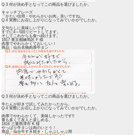
Q.3 何が決め手となってこの商品を選びましたか。
キャッチフレーズ
「かたい信用・やわらかいお肉」良いですね。
Q.4 実際にお召し上がりになってみていかがでしたか。
文句なしに美味しいです。
すでに4～5回リピートしてます。
そしてこれからも食べ続けます。
1817 東京都練馬区
F
様
肉厚でやわらかくておいしい！
商品：
仙台名物肉厚牛タン
Q.3 何が決め手となってこの商品を選びましたか。
牛たんが好きで試してみたかったから。
Q.4 実際にお召し上がりになってみていかがでしたか。
肉厚でやわらかくて、美味しかったです!!
量も多くて友人と楽しめる。
1816 三重県津市
K
様
やっぱり牛タンは肉のいとう！
商品：
仙台牛すき焼き・しゃぶしゃぶ用