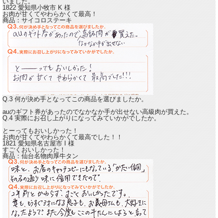
いました。
1822 愛知県小牧市
K
様
お肉が甘くてやわらかくて最高！
商品：
サイコロステーキ
Q.3 何が決め手となってこの商品を選びましたか。
auのギフト券があったのでなかなか手が出せない高級肉が買えた。
Q.4 実際にお召し上がりになってみていかがでしたか。
とーってもおいしかった！
お肉が甘くてやわらかくて最高でした！！
1821 愛知県名古屋市
I
様
すごくおいしかった！
商品：
仙台名物肉厚牛タン