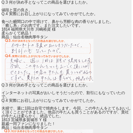
Q.3 何が決め手となってこの商品を選びましたか。
値段と質の良さ。
Q.4 実際にお召し上がりになってみていかがでしたか。
食べた瞬間口の中で溶けて、鼻から芳醇な肉の香りがしました。
「癒し系」のお肉です。また注文したいです。
1814 福岡県大川市
川嶋裕資
様
柔らかくて絶品！
商品：
仙台名物肉厚牛タン
Q.3 何が決め手となってこの商品を選びましたか。
インターネットの写真がおいしそうだったので、割引にもなっていたの
で。
Q.4 実際にお召し上がりになってみていかがでしたか。
夫婦で、週に1回は自宅で焼肉をします。今回、この牛たんをとてもおいし
く頂くことができました。他店の牛たんも買うことがあるのですが、貴社
の牛たんは
柔らかく、絶品でした。
1813 宮城県多賀城市
Y
様
親戚一同ファンになりました！
商品：
仙台名物肉厚牛タン