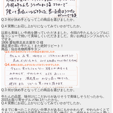
Q.3 何が決め手となってこの商品を選びましたか。
Q.4 実際にお召し上がりになってみていかがでしたか。
以前も美味しい牛肉を贈っていただきました。今回の牛たんもシンプルに
塩コショーで
焼いて美味しくいただきました。良いお肉はシンプルがいい
ですネ。
1806 愛知県北名古屋市
O
様
満足度が高い牛たん！また絶対リピート！
商品：
仙台名物肉厚牛タン
Q.3 何が決め手となってこの商品を選びましたか。
牛たんの品質、味付けにこだわりがありそうで美味しそうだったから、
2015お取り寄せグルメNo.1だったから。
Q.4 実際にお召し上がりになってみていかがでしたか。
今までに食べたことのない分厚さがあるにもかかわらず、やわらかくとて
もおいしい味付けで
満足度がかなり高い物でした。絶対またリピート買い