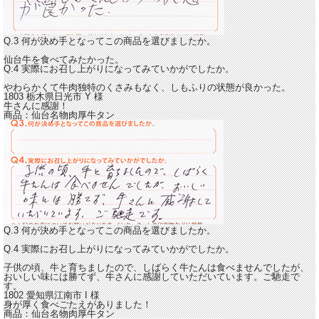
Q.3 何が決め手となってこの商品を選びましたか。
仙台牛を食べてみたかった。
Q.4 実際にお召し上がりになってみていかがでしたか。
やわらかくて牛肉独特のくさみもなく、
しもふりの状態が良かった。
1803 栃木県日光市
Y
様
牛さんに感謝！
商品：
仙台名物肉厚牛タン
Q.3 何が決め手となってこの商品を選びましたか。
Q.4 実際にお召し上がりになってみていかがでしたか。
子供の頃、牛と育ちましたので、しばらく牛たんは食べませんでしたが、
おいしい味には勝てず、
牛さんに感謝していただいています。ご馳走で
す。
1802 愛知県江南市
I
様
身が厚く食べごたえがありました！
商品：
仙台名物肉厚牛タン