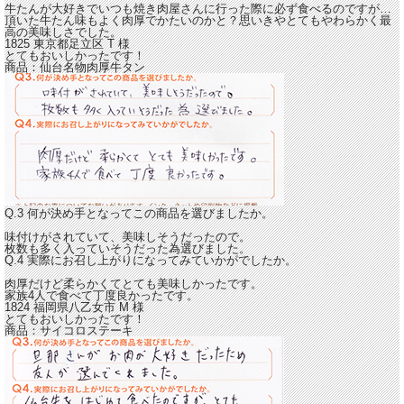
牛たんが大好きでいつも焼き肉屋さんに行った際に必ず食べるのですが…
頂いた牛たん味もよく肉厚でかたいのかと？思いきや
とてもやわらかく最
高の美味しさ
でした。
1825 東京都足立区
T
様
とてもおいしかったです！
商品：
仙台名物肉厚牛タン
Q.3 何が決め手となってこの商品を選びましたか。
味付けがされていて、美味しそうだったので。
枚数も多く入っていそうだった為選びました。
Q.4 実際にお召し上がりになってみていかがでしたか。
肉厚だけど柔らかくてとても美味しかったです。
家族4人で食べて丁度良かったです。
1824 福岡県八乙女市
M
様
とてもおいしかったです！
商品：
サイコロステーキ