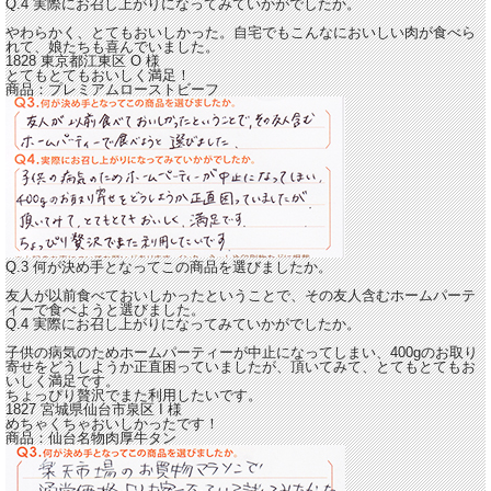
Q.4 実際にお召し上がりになってみていかがでしたか。
やわらかく、とてもおいしかった。
自宅でもこんなにおいしい肉が食べら
れて、娘たちも喜んでいました。
1828 東京都江東区
O
様
とてもとてもおいしく満足！
商品：
プレミアムローストビーフ
Q.3 何が決め手となってこの商品を選びましたか。
友人が以前食べておいしかったということで、その友人含むホームパーテ
ィーで食べようと選びました。
Q.4 実際にお召し上がりになってみていかがでしたか。
子供の病気のためホームパーティーが中止になってしまい、400gのお取り
寄せをどうしようか正直困っていましたが、頂いてみて、
とてもとてもお
いしく満足です。
ちょっぴり贅沢でまた利用したいです。
1827 宮城県仙台市泉区
I
様
めちゃくちゃおいしかったです！
商品：
仙台名物肉厚牛タン