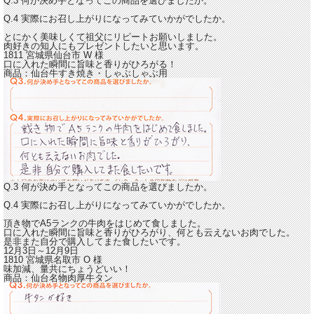
Q.3 何が決め手となってこの商品を選びましたか。
Q.4 実際にお召し上がりになってみていかがでしたか。
とにかく美味しくて祖父にリピートお願いしました。
肉好きの知人にもプレゼントしたいと思います。
1811 宮城県仙台市
W
様
口に入れた瞬間に旨味と香りがひろがる！
商品：
仙台牛すき焼き・しゃぶしゃぶ用
Q.3 何が決め手となってこの商品を選びましたか。
Q.4 実際にお召し上がりになってみていかがでしたか。
頂き物でA5ランクの牛肉をはじめて食しました。
口に入れた瞬間に旨味と香りがひろがり、何とも云えないお肉でした。
是非また自分で購入してまた食したいです。
12月3日～12月9日
1810 宮城県名取市
O
様
味加減、量共にちょうどいい！
商品：
仙台名物肉厚牛タン