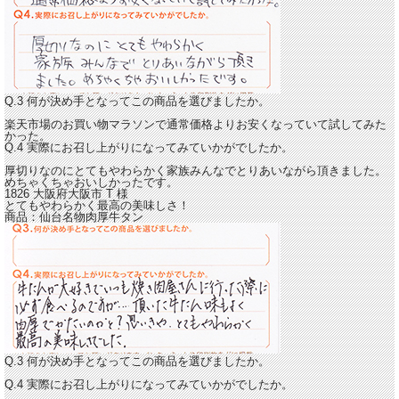
Q.3 何が決め手となってこの商品を選びましたか。
楽天市場のお買い物マラソンで通常価格よりお安くなっていて試してみた
かった。
Q.4 実際にお召し上がりになってみていかがでしたか。
厚切りなのにとてもやわらかく家族みんなでとりあいながら頂きました。
めちゃくちゃおいしかったです。
1826 大阪府大阪市
T
様
とてもやわらかく最高の美味しさ！
商品：
仙台名物肉厚牛タン
Q.3 何が決め手となってこの商品を選びましたか。
Q.4 実際にお召し上がりになってみていかがでしたか。