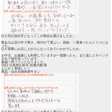
Q.3 何が決め手となってこの商品を選びましたか。
数あるお店の中で厚さ、味付が丁度よい。絶妙。一度食べたらトリコにな
った。
Q.4 実際にお召し上がりになってみていかがでしたか。
お中元、お歳暮にも利用していますが一度贈ったら、また是にとサイソク
されて毎年送っています。
親戚一同ファンになりました。
1812 広島県広島市
岩瀬大輔
様
とにかく美味しい！
商品：
仙台名物肉厚牛タン