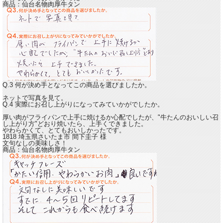
商品：
仙台名物肉厚牛タン
Q.3 何が決め手となってこの商品を選びましたか。
ネットで写真を見て。
Q.4 実際にお召し上がりになってみていかがでしたか。
厚い肉がフライパンで上手に焼けるか心配でしたが、"牛たんのおいしい召
し上がり方"どおり焼いたら、上手くできました。
やわらかくて、とてもおいしかったです。
1818 埼玉県さいたま市
間下圭子
様
文句なしの美味しさ！
商品：
仙台名物肉厚牛タン