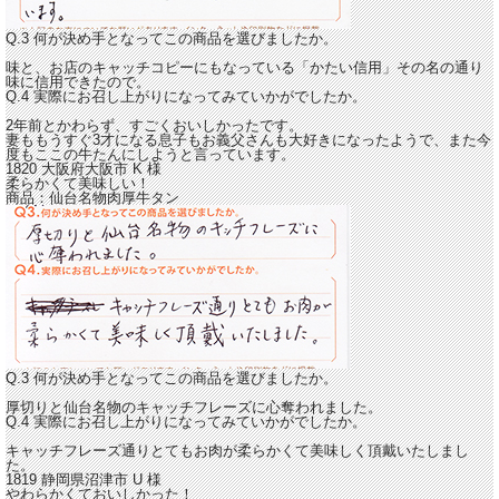
Q.3 何が決め手となってこの商品を選びましたか。
味と、お店のキャッチコピーにもなっている「かたい信用」その名の通り
味に信用できたので。
Q.4 実際にお召し上がりになってみていかがでしたか。
2年前とかわらず、
すごくおいしかったです。
妻ももうすぐ3才になる息子もお義父さんも大好きになったようで、また今
度もここの牛たんにしようと言っています。
1820 大阪府大阪市
K
様
柔らかくて美味しい！
商品：
仙台名物肉厚牛タン
Q.3 何が決め手となってこの商品を選びましたか。
厚切りと仙台名物のキャッチフレーズに心奪われました。
Q.4 実際にお召し上がりになってみていかがでしたか。
キャッチフレーズ通りとてもお肉が
柔らかくて美味しく頂戴いたしまし
た。
1819 静岡県沼津市
U
様
やわらかくておいしかった！