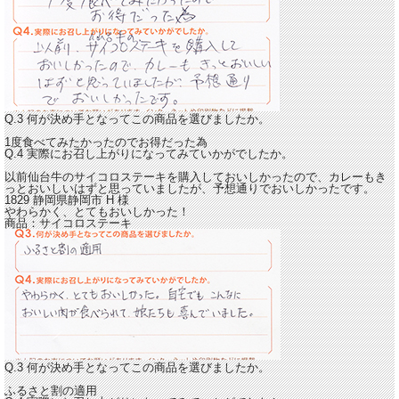
Q.3 何が決め手となってこの商品を選びましたか。
1度食べてみたかったのでお得だった為
Q.4 実際にお召し上がりになってみていかがでしたか。
以前仙台牛のサイコロステーキを購入しておいしかったので、カレーもき
っとおいしいはずと思っていましたが、
予想通りでおいしかったです。
1829 静岡県静岡市
H
様
やわらかく、とてもおいしかった！
商品：
サイコロステーキ
Q.3 何が決め手となってこの商品を選びましたか。
ふるさと割の適用