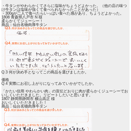
・牛タンが
やわらかくてさらに塩味がちょうどよかった。
（他の店の味つ
け牛タンは塩味が強くて食べられなかったことがあった）
・300gが二人で食べたら
いっぱい食べた感があり、ちょうどよかった。
1808 青森県八戸市
N
様
柔らかくてジューシー！
商品：
仙台名物肉厚牛タン
Q.3 何が決め手となってこの商品を選びましたか。
価格
Q.4 実際にお召し上がりになってみていかがでしたか。
「かたい信用 やわらかい肉」の宣伝どおりに肉が
柔らかくジューシーでお
いしくいただきました。
リピートしたいと思います。
1807 静岡県静岡市
横山高正
様
おいしくいただきました！
商品：
仙台名物肉厚牛タン