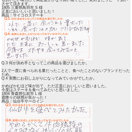
させて頂きます。
1805 三重県鳥羽市
S
様
正直においしいと思いました！
商品：
サイコロステーキ
Q.3 何が決め手となってこの商品を選びましたか。
2人で一度に食べられる量だったことと、食べたことのないブランドだった
ため。
Q.4 実際にお召し上がりになってみていかがでしたか。
かめばかむほど味が出て、ただ
正直においしいと思いました。
今度はステーキを食べてみたいと思いました。
1804 青森県弘前市
L
様
霜降りの状態が良かった！
商品：
仙台牛サーロイン