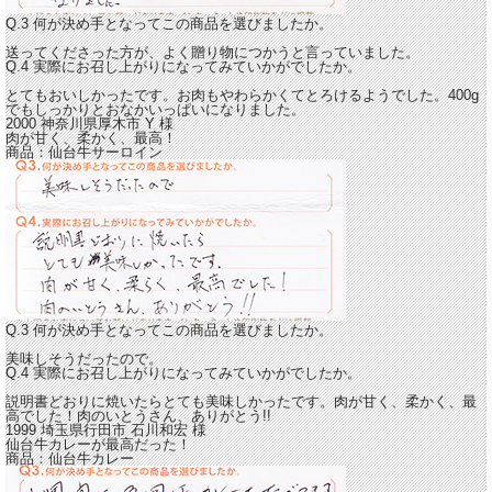
Q.3 何が決め手となってこの商品を選びましたか。
送ってくださった方が、よく贈り物につかうと言っていました。
Q.4 実際にお召し上がりになってみていかがでしたか。
とてもおいしかったです。
お肉もやわらかくてとろけるようでした。
400g
でもしっかりとおなかいっぱいになりました。
2000 神奈川県厚木市
Y
様
肉が甘く、柔かく、最高！
商品：
仙台牛サーロイン
Q.3 何が決め手となってこの商品を選びましたか。
美味しそうだったので。
Q.4 実際にお召し上がりになってみていかがでしたか。
説明書どおりに焼いたらとても美味しかったです。
肉が甘く、柔かく、最
高でした！
肉のいとうさん、ありがとう!!
1999 埼玉県行田市
石川和宏
様
仙台牛カレーが最高だった！
商品：
仙台牛カレー