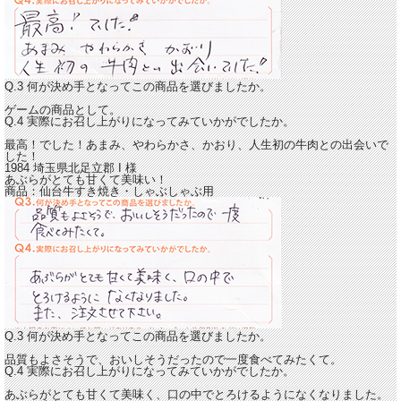
Q.3 何が決め手となってこの商品を選びましたか。
ゲームの商品として。
Q.4 実際にお召し上がりになってみていかがでしたか。
最高！でした！あまみ、やわらかさ、かおり、
人生初の牛肉との出会いで
した！
1984 埼玉県北足立郡
I
様
あぶらがとても甘くて美味い！
商品：
仙台牛すき焼き・しゃぶしゃぶ用
Q.3 何が決め手となってこの商品を選びましたか。
品質もよさそうで、おいしそうだったので一度食べてみたくて。
Q.4 実際にお召し上がりになってみていかがでしたか。
あぶらがとても甘くて美味く、口の中でとろけるようになくなりました。