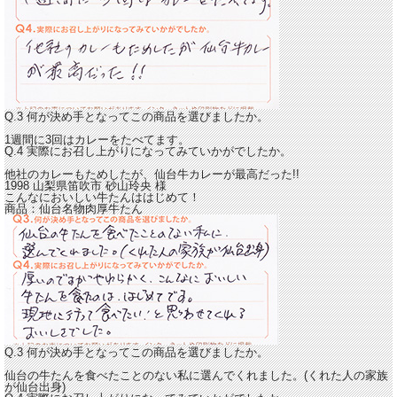
Q.3 何が決め手となってこの商品を選びましたか。
1週間に3回はカレーをたべてます。
Q.4 実際にお召し上がりになってみていかがでしたか。
他社のカレーもためしたが、
仙台牛カレーが最高だった!!
1998 山梨県笛吹市
砂山玲央
様
こんなにおいしい牛たんははじめて！
商品：
仙台名物肉厚牛たん
Q.3 何が決め手となってこの商品を選びましたか。
仙台の牛たんを食べたことのない私に選んでくれました。(くれた人の家族
が仙台出身)