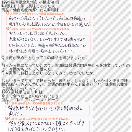
1994 福岡県北九州市
小幡宏治
様
味噌味も非常に美味しかったぁ！
商品：
仙台名物肉厚牛たん味噌味
Q.3 何が決め手となってこの商品を選びましたか。
前々から気になっていたので。前3回は普通の肉厚牛たんを注文していたの
で、今回おもいきって選んだ。
Q.4 実際にお召し上がりになってみていかがでしたか。
おもいきって注文して良かった。表面だけじゃなく、しっかりと中まで味
噌の味がしみ込んでいた。
普通の肉厚牛たんも最高だけど、味噌味も非常
に美味しかったぁ～。
1993 宮城県仙台市
K
様
今まで食べたことのないおいしさ！
商品：
プレミアムローストビーフ