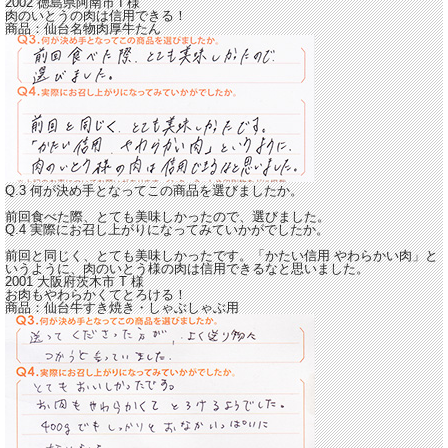
2002 徳島県阿南市
I
様
肉のいとうの肉は信用できる！
商品：
仙台名物肉厚牛たん
Q.3 何が決め手となってこの商品を選びましたか。
前回食べた際、とても美味しかったので、選びました。
Q.4 実際にお召し上がりになってみていかがでしたか。
前回と同じく、とても美味しかったです。
「かたい信用 やわらかい肉」と
いうように、肉のいとう様の肉は信用できるなと思いました。
2001 大阪府茨木市
T
様
お肉もやわらかくてとろける！
商品：
仙台牛すき焼き・しゃぶしゃぶ用