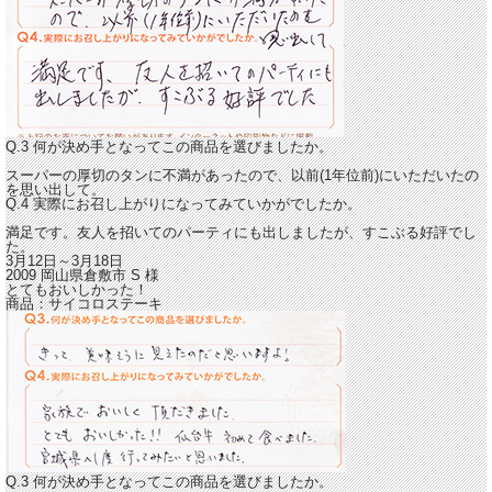
Q.3 何が決め手となってこの商品を選びましたか。
スーパーの厚切のタンに不満があったので、以前(1年位前)にいただいたの
を思い出して。
Q.4 実際にお召し上がりになってみていかがでしたか。
満足です。
友人を招いてのパーティにも出しましたが、すこぶる好評でし
た。
3月12日～3月18日
2009 岡山県倉敷市
S
様
とてもおいしかった！
商品：
サイコロステーキ
Q.3 何が決め手となってこの商品を選びましたか。