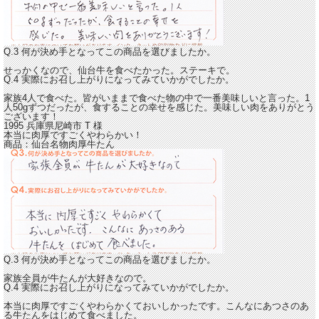
Q.3 何が決め手となってこの商品を選びましたか。
せっかくなので、仙台牛を食べたかった。ステーキで。
Q.4 実際にお召し上がりになってみていかがでしたか。
家族4人で食べた。皆がいままで食べた物の中で一番美味しいと言った。
1
人50gずつだったが、食することの幸せを感じた。美味しい肉をありがとう
ございます！
1995 兵庫県尼崎市
T
様
本当に肉厚ですごくやわらかい！
商品：
仙台名物肉厚牛たん
Q.3 何が決め手となってこの商品を選びましたか。
家族全員が牛たんが大好きなので。
Q.4 実際にお召し上がりになってみていかがでしたか。
本当に肉厚ですごくやわらかくておいしかったです。
こんなにあつさのあ
る牛たんをはじめて食べました。