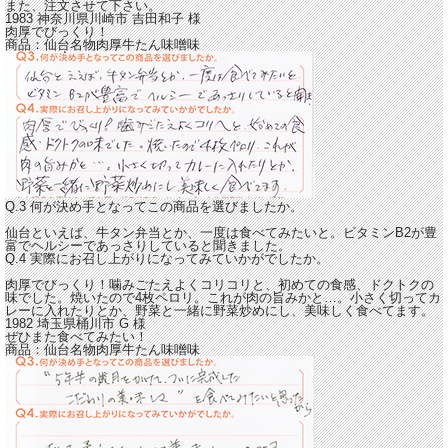
また、注文させて下さい。
1983 神奈川県川崎市
吉田和子
様
肉厚でびっくり！
商品：
仙台名物肉厚牛たん味噌味
Q.3 何が決め手となってこの商品を選びましたか。
仙台といえば、牛タン弁当とか、一度は食べてみたいと。ビタミンB2が豊
富でヘルシーであっさりしていると聞きました。
Q.4 実際にお召し上がりになってみていかがでしたか。
肉厚でびっくり！噛みごたえよくコリコリと、初めての食感、ドクトクの
味でした。
焼いたので4枚ペロリ。これが肉の旨みかと…。小さく切ってカ
レーに入れたりとか、野菜と一緒に野菜炒めにし、美味しく食べてます。
1982 埼玉県桶川市
G
様
ぜひまた食べてみたい！
商品：
仙台名物肉厚牛たん味噌味