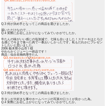
Q.3 何が決め手となってこの商品を選びましたか。
届いただけなので…。
Q.4 実際にお召し上がりになってみていかがでしたか。
牛たんの味がいい感じの塩加減で、七味も合いました！
ステーキはとろけ
る感じで今まで食べた肉で一番おいしかったです。
私もだれかにプレゼン
トしたいと思いました。
2006 栃木県小山市
I
様
やわらかくジューシー絶品です！
商品：
仙台名物肉厚牛たん
Q.3 何が決め手となってこの商品を選びましたか。
牛タンが大好きな事やホームページの写真や口コミが良かった為。
Q.4 実際にお召し上がりになってみていかがでしたか。