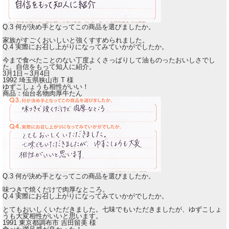
Q.3 何が決め手となってこの商品を選びましたか。
家族がすごくおいしいと強くすすめられました。
Q.4 実際にお召し上がりになってみていかがでしたか。
今まで食べたことのない丁度よくさっぱりして油ものったおいしさでし
た。
自信をもって知人に紹介。
3月1日～3月4日
1992 埼玉県狭山市
T
様
ゆずこしょうも相性がいい！
商品：
仙台名物肉厚牛たん
Q.3 何が決め手となってこの商品を選びましたか。
味つきで焼くだけで肉厚なところ。
Q.4 実際にお召し上がりになってみていかがでしたか。
とてもおいしくいただきました。
七味でもいただきましたが、ゆずこしょ
うも大変相性がいいと思います。
1991 東京都調布市
吉田留美
様