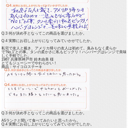
Q.3 何が決め手となってこの商品を選びましたか。
Q.4 実際にお召し上がりになってみていかがでしたか。
私宅で友人と戴き、アメリカ帰りの友人は初めて。
臭みもなく柔らか
で“No.1”との事。タンの柔かさに私もビックリ！
ハンバーグはレンジで美味
しく手軽でした。
1987 兵庫県神戸市
鈴木由美
様
とてもジューシーでやわらかい！
商品：
サイコロステーキ
Q.3 何が決め手となってこの商品を選びましたか。
A5ランクと聞いて食べてみたいと思ったから。
Q.4 実際にお召し上がりになってみていかがでしたか。