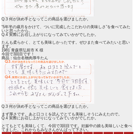
Q.3 何が決め手となってこの商品を選びましたか。
“5年半の歳月をかけて、ついに完成したこだわりの美味しさ”を食べてみた
いと思ったから。
Q.4 実際にお召し上がりになってみていかがでしたか。
たんも柔らかく、とても美味しかったです。
ぜひまた食べてみたいと思い
ます。
1981 青森県弘前市
K
様
今回で3回目です！
商品：
仙台名物肉厚牛たん
Q.3 何が決め手となってこの商品を選びましたか。
まず厚さです。あと口コミを読んでとても美味しそうにみえたので。
Q.4 実際にお召し上がりになってみていかがでしたか。
とてもとても美味しくて、今回で3回目です。
妊娠中の娘も美味しいと食べ
てました。これからもみなさんがんばって下さい。