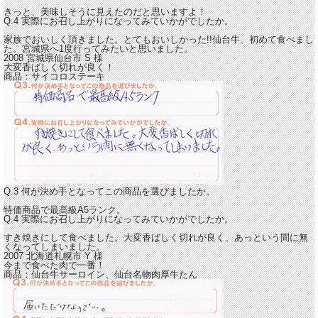
きっと、美味しそうに見えたのだと思いますよ！
Q.4 実際にお召し上がりになってみていかがでしたか。
家族でおいしく頂きました。
とてもおいしかった!!仙台牛、初めて食べまし
た。宮城県へ1度行ってみたいと思いました。
2008 宮城県仙台市
S
様
大変香ばしく切れが良く！
商品：
サイコロステーキ
Q.3 何が決め手となってこの商品を選びましたか。
特価商品で最高級A5ランク。
Q.4 実際にお召し上がりになってみていかがでしたか。
すき焼きにして食べました。
大変香ばしく切れが良く、あっという間に無
くなってしまいました。
2007 北海道札幌市
Y
様
今まで食べた肉で一番！
商品：
仙台牛サーロイン、仙台名物肉厚牛たん