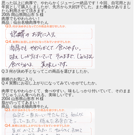
思った以上に肉厚で、やわらかくジューシー絶品です！
今回、自宅用とお
年賀として購入しましたが、先方から大好評でした。また機会がありまし
たら利用させて頂きます。
2005 岡山県岡山市
S
様
肉厚でもやわらかい！
商品：
仙台名物肉厚牛たん
Q.3 何が決め手となってこの商品を選びましたか。
娘婿のお気に入り。
Q.4 実際にお召し上がりになってみていかがでしたか。
肉厚でもやわらかくて、食べやすい。
味もしっかり付いていて、そのまま
でじゅうぶん食べられる。美味しいです。
2004 山形県山形市
H
様
脂がのっててあまい！
商品：
仙台名物肉厚牛たん