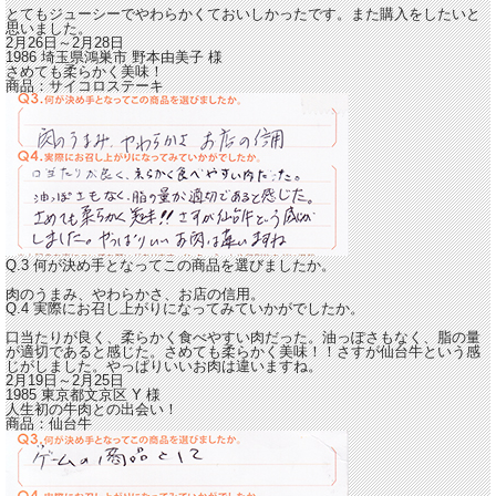
とてもジューシーでやわらかくておいしかったです。
また購入をしたいと
思いました。
2月26日～2月28日
1986 埼玉県鴻巣市
野本由美子
様
さめても柔らかく美味！
商品：
サイコロステーキ
Q.3 何が決め手となってこの商品を選びましたか。
肉のうまみ、やわらかさ、お店の信用。
Q.4 実際にお召し上がりになってみていかがでしたか。
口当たりが良く、柔らかく食べやすい肉だった。油っぽさもなく、脂の量
が適切であると感じた。
さめても柔らかく美味！！さすが仙台牛という感
じがしました。
やっぱりいいお肉は違いますね。
2月19日～2月25日
1985 東京都文京区
Y
様
人生初の牛肉との出会い！
商品：
仙台牛