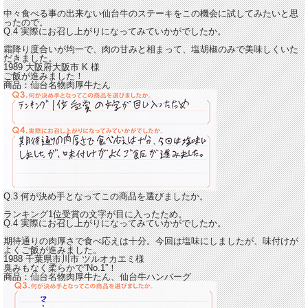
中々食べる事の出来ない仙台牛のステーキをこの機会に試してみたいと思
ったので。
Q.4 実際にお召し上がりになってみていかがでしたか。
霜降り度合いが均一で、肉の甘みと相まって、
塩胡椒のみで美味しくいた
だきました。
1989 大阪府大阪市
K
様
ご飯が進みました！
商品：
仙台名物肉厚牛たん
Q.3 何が決め手となってこの商品を選びましたか。
ランキング1位受賞の文字が目に入ったため。
Q.4 実際にお召し上がりになってみていかがでしたか。
期待通りの肉厚さで食べ応えは十分。
今回は塩味にしましたが、味付けが
よくご飯が進みました。
1988 千葉県市川市
ツルオカエミ
様
臭みもなく柔らかで“No.1”！
商品：
仙台名物肉厚牛たん、仙台牛ハンバーグ