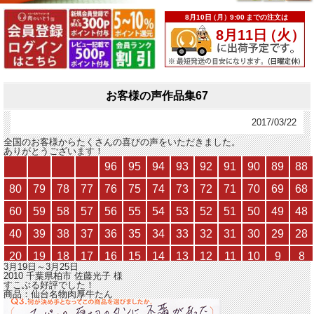
お客様の声作品集67
2017/03/22
全国のお客様からたくさんの喜びの声をいただきました。
ありがとうございます！
3月19日～3月25日
2010 千葉県柏市
佐藤光子
様
すこぶる好評でした！
商品：
仙台名物肉厚牛たん