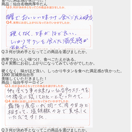
食べた満足感が良かった！
商品：
仙台名物肉厚牛たん
Q.3 何が決め手となってこの商品を選びましたか。
肉厚でおいしい味つけ、食べごたえがある。
Q.4 実際にお召し上がりになってみていかがでしたか。
硬くなく、味がほど良い。
しっかり牛タンを食べた満足感が良かった。
1990 宮城県仙台市
美味しくいただきました！
商品：
仙台牛サーロイン
Q.3 何が決め手となってこの商品を選びましたか。