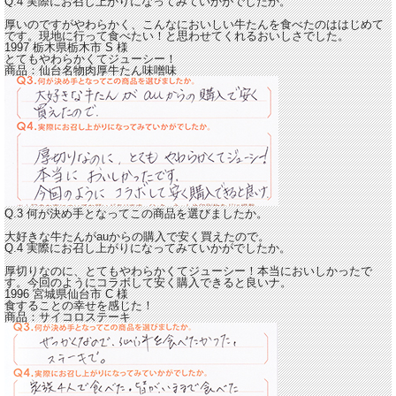
Q.4 実際にお召し上がりになってみていかがでしたか。
厚いのですがやわらかく、こんなにおいしい牛たんを食べたのははじめて
です。
現地に行って食べたい！と思わせてくれるおいしさでした。
1997 栃木県栃木市
S
様
とてもやわらかくてジューシー！
商品：
仙台名物肉厚牛たん味噌味
Q.3 何が決め手となってこの商品を選びましたか。
大好きな牛たんがauからの購入で安く買えたので。
Q.4 実際にお召し上がりになってみていかがでしたか。
厚切りなのに、とてもやわらかくてジューシー！
本当においしかったで
す。今回のようにコラボして安く購入できると良いナ。
1996 宮城県仙台市
C
様
食することの幸せを感じた！
商品：
サイコロステーキ