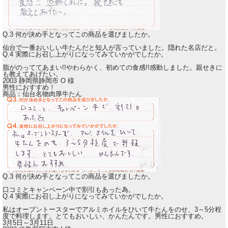
Q.3 何が決め手となってこの商品を選びましたか。
仙台で一番おいしい牛たんだと知人が言っていました。隠れた名店だと。
Q.4 実際にお召し上がりになってみていかがでしたか。
脂がのっててあまい!!やわらかく、初めての食感!!感動しました。
親せきに
も教えてあげたい。
2003 静岡県静岡市
O
様
男性におすすめ！
商品：
仙台名物肉厚牛たん
Q.3 何が決め手となってこの商品を選びましたか。
口コミとキャンペーン中で割引もあった為。
Q.4 実際にお召し上がりになってみていかがでしたか。
私はオーブントースターでアルミホイルをひいて牛たんをのせ、3～5分程
度で料理します。
とてもおいしい、かんたんです。男性におすすめ。
3月5日～3月11日