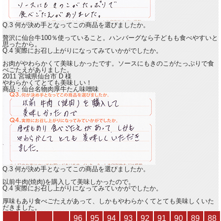
Q.3 何が決め手となってこの商品を選びましたか。
贅沢に仙台牛100％使っていること。ハンバーグなら子どもも食べやすいと
思ったから。
Q.4 実際にお召し上がりになってみていかがでしたか。
お肉がやわらかくて美味しかったです。
ソースにもきのこがたっぷりで食
べごたえがありました。
2011 宮城県仙台市
D
様
やわらかくてとても美味しい！
商品：
仙台名物肉厚牛たん味噌味
Q.3 何が決め手となってこの商品を選びましたか。
以前牛肉(焼肉)を購入して美味しかったので。
Q.4 実際にお召し上がりになってみていかがでしたか。
厚味もあり食べごたえがあって、しかも
やわらかくてとても美味しくいた
だきました。