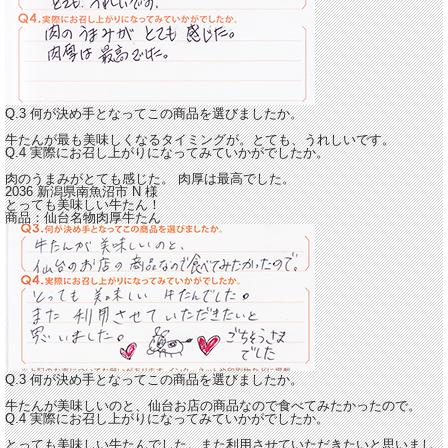
Q.3 何が決め手となってこの商品を選びましたか。
牛たんが最も美味しくなるタイミングが。とても、うれしいです。
Q.4 実際にお召し上がりになってみていかがでしたか。
肉のうまみがとても感じた。
肉厚は最高でした。
2036 新潟県南魚沼市
N
様
とっても美味しい牛たん！
商品：
仙台名物肉厚牛たん
Q.3 何が決め手となってこの商品を選びましたか。
牛たんが美味しいのと、仙台お店の商品なので食べてみたかったので。
Q.4 実際にお召し上がりになってみていかがでしたか。
とっても美味しい牛たんでした。
また利用させていただきたいと思いまし