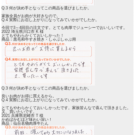
Q.3 何が決め手となってこの商品を選びましたか。
家族全員がお肉が大好きなので。
Q.4 実際にお召し上がりになってみていかがでしたか。
今回で3～4回目の注文です。
とても肉厚でジューシーでおいしいです。
2022 埼玉県川口市
K
様
とてもやわらかくておいしかった！
商品：
黒毛和牛すき焼き・しゃぶしゃぶ用
Q.3 何が決め手となってこの商品を選びましたか。
良いお肉がお得に買えるから。
Q.4 実際にお召し上がりになってみていかがでしたか。
とてもやわらかくておいしかったです。
家族皆んなで喜んで頂きました。
又、買いたいです。
2021 兵庫県尼崎市
T
様
かめばかむほど味わい深い！
商品：
仙台名物肉厚牛たん