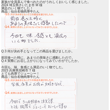
家族が全員喜んで食べれたのが
うれしくおいしく感じました。
2024 埼玉県さいたま市
M
様
満足のいく物でした！
商品：
仙台名物肉厚牛たん
Q.3 何が決め手となってこの商品を選びましたか。
前回食べた時に、あまりの美味さに感動したので。
Q.4 実際にお召し上がりになってみていかがでしたか。
今回も、
味、食感とも満足のいく物でした。
2023 兵庫県尼崎市
T
様
とても肉厚でジューシー！
商品：
仙台名物肉厚牛たん