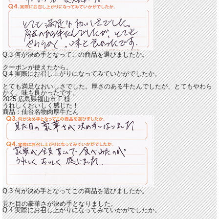
Q.3 何が決め手となってこの商品を選びましたか。
クーポンが使えたから。
Q.4 実際にお召し上がりになってみていかがでしたか。
とても満足なおいしさでした。
厚さのある牛たんでしたが、とてもやわら
かく。味も良かったです。
2025 広島県福山市
F
様
うれしくおいしく感じた！
商品：
仙台名物肉厚牛たん
Q.3 何が決め手となってこの商品を選びましたか。
見た目の豪華さが決め手となりました。
Q.4 実際にお召し上がりになってみていかがでしたか。