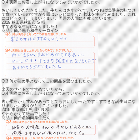
Q.4 実際にお召し上がりになってみていかがでしたか。
おいしくいただきました。牛たんはさすがです。
いつもは塩胡椒の味つけ
で食べているのですが今回はレシピにあった七味を使ってみました。これ
にはビックリ。うまいうまい。
周囲の人間にも教えています。
2019 秋田県秋田市
S
様
すてきな誕生日になりました！
商品：
仙台黒毛和牛サーロイン
Q.3 何が決め手となってこの商品を選びましたか。
楽天のサイトですすめていたから。
Q.4 実際にお召し上がりになってみていかがでしたか。
肉が柔らかく甘みがあってとてもおいしかったです！すてきな誕生日にな
りました。
ありがとうございました。
2018 東京都江戸川区
N
様
やわらかくて絶品でした！
商品：
仙台名物肉厚牛たん