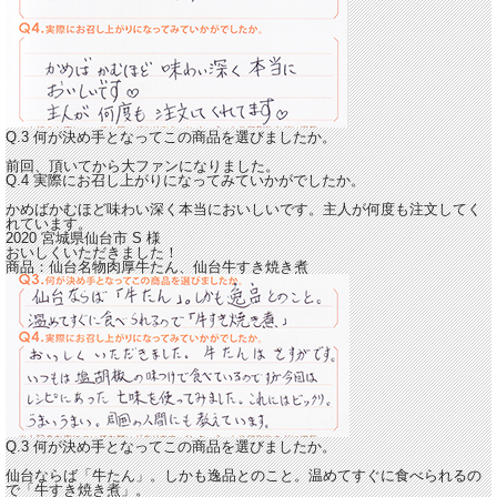
Q.3 何が決め手となってこの商品を選びましたか。
前回、頂いてから大ファンになりました。
Q.4 実際にお召し上がりになってみていかがでしたか。
かめばかむほど味わい深く本当においしいです。
主人が何度も注文してく
れています。
2020 宮城県仙台市
S
様
おいしくいただきました！
商品：
仙台名物肉厚牛たん、仙台牛すき焼き煮
Q.3 何が決め手となってこの商品を選びましたか。
仙台ならば「牛たん」。しかも逸品とのこと。温めてすぐに食べられるの
で「牛すき焼き煮」。