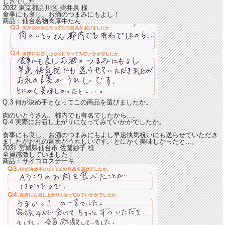
しさでした。
2032 東京都品川区
柴井泉
様
食事にも良し、お酒のつまみにもよし！
商品：
仙台名物肉厚牛たん
Q.3 何が決め手となってこの商品を選びましたか。
肉のいとうさん、都内でも有名でしたから...。
Q.4 実際にお召し上がりになってみていかがでしたか。
食事にも良し、お酒のつまみにもよし
早速快気祝いにも送らせていただき
ましたがお礼の言葉がうれしいです。とにかく美味しかったと...。
2031 宮城県仙台市
佐藤妙子
様
全員感激していました！
商品：
サイコロステーキ