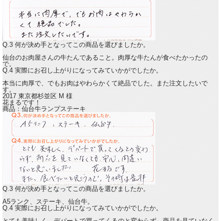
Q.3 何が決め手となってこの商品を選びましたか。
仙台のお肉屋さんの牛たんであること。肉厚な牛たんが食べたかったの
で。
Q.4 実際にお召し上がりになってみていかがでしたか。
本当に肉厚で、でもお肉はやわらかくて絶品でした。
また注文したいで
す。
2017 東京都杉並区
M
様
花まるです！
商品：
仙台牛ランプステーキ
Q.3 何が決め手となってこの商品を選びましたか。
A5ランク、ステーキ、仙台牛。
Q.4 実際にお召し上がりになってみていかがでしたか。
とても美味しく、デパートで買ってくるのと変わらず、商品を見ていなく