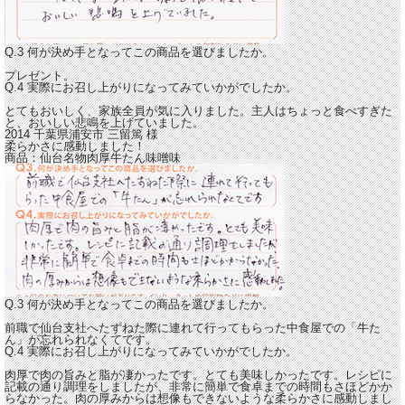
Q.3 何が決め手となってこの商品を選びましたか。
プレゼント。
Q.4 実際にお召し上がりになってみていかがでしたか。
とてもおいしく、家族全員が気に入りました。
主人はちょっと食べすぎた
と、おいしい悲鳴を上げていました。
2014 千葉県浦安市
三留篤
様
柔らかさに感動しました！
商品：
仙台名物肉厚牛たん味噌味
Q.3 何が決め手となってこの商品を選びましたか。
前職で仙台支社へたずねた際に連れて行ってもらった中食屋での「牛た
ん」が忘れられなくてです。
Q.4 実際にお召し上がりになってみていかがでしたか。
肉厚で肉の旨みと脂が凄かったです。とても美味しかったです。レシピに
記載の通り調理をしましたが、非常に簡単で食卓までの時間もさほどかか
らなかった。
肉の厚みからは想像もできないような柔らかさに感動しまし