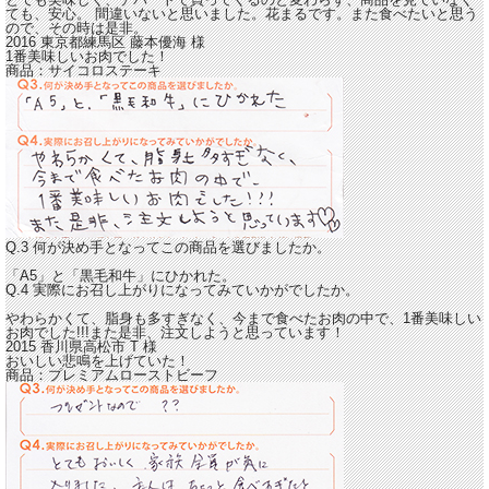
ても、安心。
間違いないと思いました。花まるです。
また食べたいと思う
ので、その時は是非。
2016 東京都練馬区
藤本優海
様
1番美味しいお肉でした！
商品：
サイコロステーキ
Q.3 何が決め手となってこの商品を選びましたか。
「A5」と「黒毛和牛」にひかれた。
Q.4 実際にお召し上がりになってみていかがでしたか。
やわらかくて、脂身も多すぎなく、今まで食べたお肉の中で、1番美味しい
お肉でした!!!
また是非、注文しようと思っています！
2015 香川県高松市
T
様
おいしい悲鳴を上げていた！
商品：
プレミアムローストビーフ