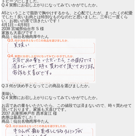
トビーフにしました。
Q.4 実際にお召し上がりになってみていかがでしたか。
A5ということで脂肪で胸やけするかも、と心配でしたが、まったくの杞憂
でした！
良いお肉とは特別なものなのだと思いました。三年に一度くら
い、お祝いの席で頂きたいです！
4月1日～4月8日
2038 宮城県仙台市
S
様
家族も大喜びです！
商品：
仙台名物肉厚牛たん
Q.3 何が決め手となってこの商品を選びましたか。
美味い。
Q.4 実際にお召し上がりになってみていかがでしたか。
お店であの量をいただいたら、この値段では済まないので、時々買わせて
頂いております。
家族も大喜びです。
2037 兵庫県神戸市
西本富江
様
肉厚は最高でした！
商品：
仙台名物肉厚牛たん