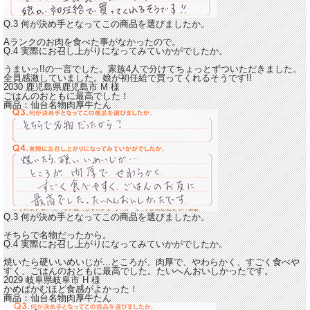
Q.3 何が決め手となってこの商品を選びましたか。
Aランクのお肉を食べた事がなかったので。
Q.4 実際にお召し上がりになってみていかがでしたか。
うまいっ!!の一言でした。家族4人で分けてちょっとずついただきました。
全員感激していました。
娘が初任給で買ってくれるそうです!!
2030 鹿児島県鹿児島市
M
様
ごはんのおともに最高でした！
商品：
仙台名物肉厚牛たん
Q.3 何が決め手となってこの商品を選びましたか。
そちらで名物だったから。
Q.4 実際にお召し上がりになってみていかがでしたか。
焼いたら硬いいめいじが...ところが、
肉厚で、やわらかく、すごく食べや
すく、ごはんのおともに最高でした。
たいへんおいしかったです。
2029 岐阜県岐阜市
H
様
かめばかむほど食感がよかった！
商品：
仙台名物肉厚牛たん