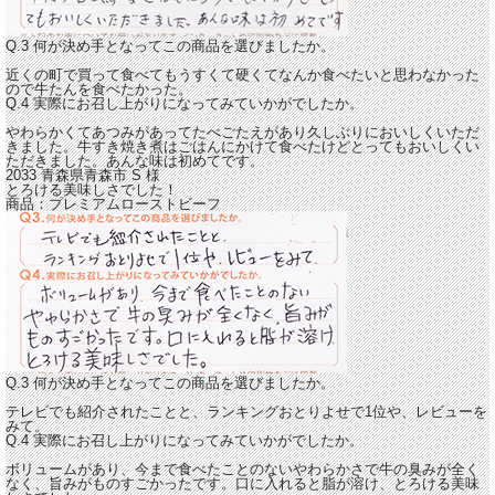
Q.3 何が決め手となってこの商品を選びましたか。
近くの町で買って食べてもうすくて硬くてなんか食べたいと思わなかった
ので牛たんを食べたかった。
Q.4 実際にお召し上がりになってみていかがでしたか。
やわらかくてあつみがあってたべごたえがあり久しぶりにおいしくいただ
きました。
牛すき焼き煮はごはんにかけて食べたけどとってもおいしくい
ただきました。あんな味は初めてです。
2033 青森県青森市
S
様
とろける美味しさでした！
商品：
プレミアムローストビーフ
Q.3 何が決め手となってこの商品を選びましたか。
テレビでも紹介されたことと、ランキングおとりよせで1位や、レビューを
みて。
Q.4 実際にお召し上がりになってみていかがでしたか。
ボリュームがあり、今まで食べたことのないやわらかさで牛の臭みが全く
なく、旨みがものすごかったです。
口に入れると脂が溶け、とろける美味