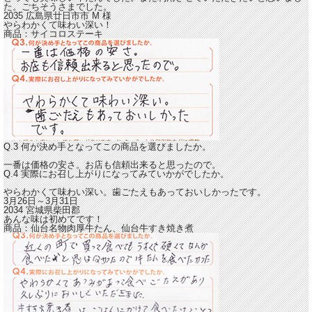
た。ごちそうさまでした。
2035 広島県廿日市市
M
様
やらわかくて味わい深い！
商品：
サイコロステーキ
Q.3 何が決め手となってこの商品を選びましたか。
一番は価格の安さ。お店も信頼出来ると思ったので。
Q.4 実際にお召し上がりになってみていかがでしたか。
やらわかくて味わい深い。
歯ごたえもあっておいしかったです。
3月26日～3月31日
2034 宮城県柴田郡
あんな味は初めてです！
商品：
仙台名物肉厚牛たん、仙台牛すき焼き煮