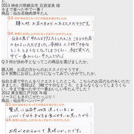
た。
2013 神奈川県横浜市
石原栄美
様
今まで食べた中で一番！
商品：
仙台名物肉厚牛たん
Q.3 何が決め手となってこの商品を選びましたか。
購入時、お店の方からのおススメだそうです。
Q.4 実際にお召し上がりになってみていかがでしたか。
仙台土産で牛たんをリクエストしたところ、こちらのお店のものをいただ
きました。普段は2、3枚で十分なところ、
とまらなくなってしまうくら
い、今まで食べた中で一番おいしい牛たんでした！
2012 東京都江戸川区
N
様
ソースにもきのこがたっぷり！
商品：
仙台牛ハンバーグ