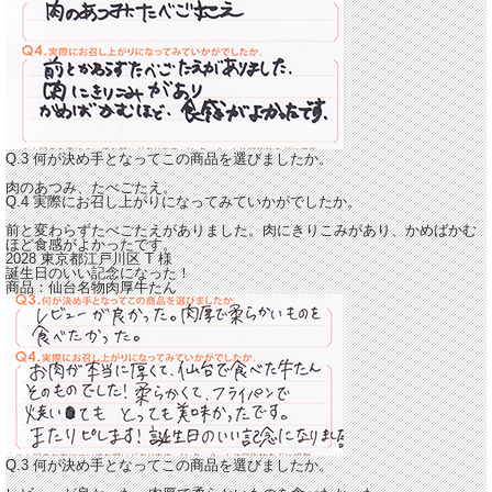
Q.3 何が決め手となってこの商品を選びましたか。
肉のあつみ、たべごたえ。
Q.4 実際にお召し上がりになってみていかがでしたか。
前と変わらずたべごたえがありました。
肉にきりこみがあり、かめばかむ
ほど食感がよかったです。
2028 東京都江戸川区
T
様
誕生日のいい記念になった！
商品：
仙台名物肉厚牛たん
Q.3 何が決め手となってこの商品を選びましたか。