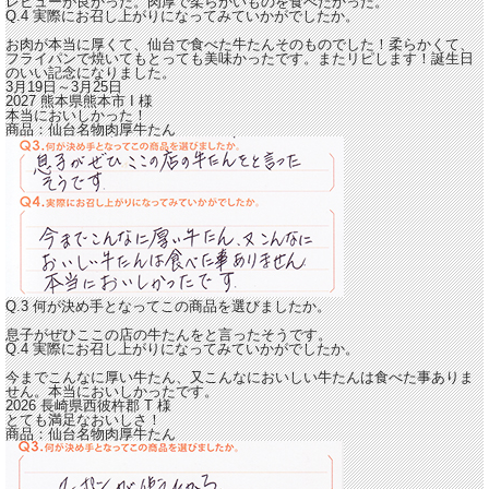
レビューが良かった。肉厚で柔らかいものを食べたかった。
Q.4 実際にお召し上がりになってみていかがでしたか。
お肉が本当に厚くて、仙台で食べた牛たんそのものでした！
柔らかくて、
フライパンで焼いてもとっても美味かったです。またリピします！誕生日
のいい記念になりました。
3月19日～3月25日
2027 熊本県熊本市
I
様
本当においしかった！
商品：
仙台名物肉厚牛たん
Q.3 何が決め手となってこの商品を選びましたか。
息子がぜひここの店の牛たんをと言ったそうです。
Q.4 実際にお召し上がりになってみていかがでしたか。
今までこんなに厚い牛たん、又こんなにおいしい牛たんは食べた事ありま
せん。
本当においしかったです。
2026 長崎県西彼杵郡
T
様
とても満足なおいしさ！
商品：
仙台名物肉厚牛たん