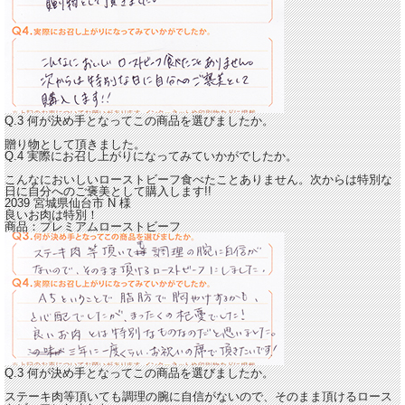
Q.3 何が決め手となってこの商品を選びましたか。
贈り物として頂きました。
Q.4 実際にお召し上がりになってみていかがでしたか。
こんなにおいしいローストビーフ食べたことありません。
次からは特別な
日に自分へのご褒美として購入します!!
2039 宮城県仙台市
N
様
良いお肉は特別！
商品：
プレミアムローストビーフ
Q.3 何が決め手となってこの商品を選びましたか。
ステーキ肉等頂いても調理の腕に自信がないので、そのまま頂けるロース