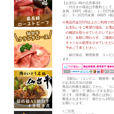
【お支払い時の注意事項】
・代引きの場合は手数料として
未満…330円（税込）、1～3万円未
込）、3～10万円未満…660円（税
※商品代金3万円以上のご利用で
お支払いをご希望の場合、お電
の確認を取らせていただいてお
また、金額に関わらず、ご連絡
キャンセル処理をさせていただ
予めご了承ください。
・銀行振込、郵便振替、コンビ
ます。
【後払い（コンビニ・郵便局・
のお支払方法の詳細
商品の到着を確認してから、「コ
局」「銀行」で 後払いできる安心
法です。請求書は、商品とは別に
郵送されますので、発行から14日
お願いします。
○ご注意