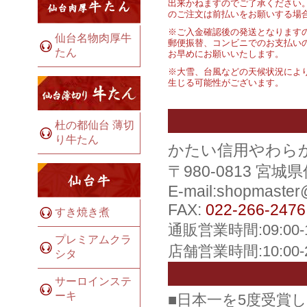
出来かねますのでご了承ください
のご注文は前払いをお願いする場
※ご入金確認後の発送となります
仙台名物肉厚牛
郵便振替、コンビニでのお支払い
たん
お早めにお願いいたします。
※大雪、台風などの天候状況によ
生じる可能性がございます。
杜の都仙台 薄切
り牛たん
かたい信用やわら
〒980-0813 宮
E-mail:shopmaste
FAX:
022-266-2476
すき焼き煮
通販営業時間:09:00
プレミアムクラ
店舗営業時間:10:00
シタ
サーロインステ
ーキ
■日本一を5度受賞