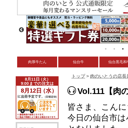
肉厚牛たん
仙台牛
仙台黒毛和
トップ
>
肉のいとうの店長
Vol.111
皆さま、こんに
今日の仙台市は