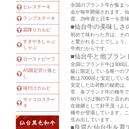
全国のブランド牛が集ま
ヒレステーキ
会が毎年開催されます。仙
ランプステーキ
度、29年度と日本一を意
■仙台牛の美味しさ
霜降りカルビ
初めて味わった方は、そ
と驚かれることでしょう
すきやきしゃぶ
しゃぶ
牛肉だからです。
■仙台牛と他ブラン
ローストビーフ
全国にブランド牛は300
A5限定切り落と
級に限定している唯一のブ
し
数は7000頭と安定して
安定した出荷数の秘密は
味付けカルビ
常、各ブランド牛の種牛で
60％いけば御の字と言わ
サイコロステー
在後継として好平茂（よ
キ
種牛が登場しています。こ
生み出しています。
■良質な仙台牛を育