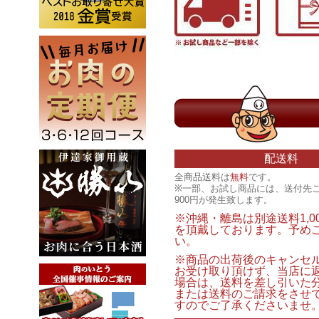
配送料
全商品送料は
無料
です。
※一部、お試し商品には、送付先
900円が発生致します。
※沖縄・離島は別途送料1,0
を頂戴しております。予め
い。
※商品の出荷後のキャンセ
お受け取り頂けず、当店に
場合は、送料を差し引いた
または送料のご請求をさせ
すのでご了承くださいませ