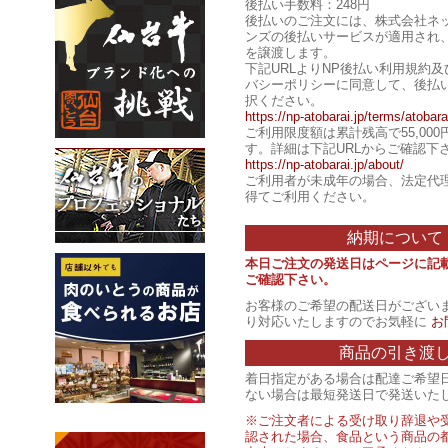
後払い手数料：248円
後払いのご注文には、株式会社ネ
ンズの後払いサービスが適用され
を譲渡します。
下記URLよりNP後払い利用規約
バシーポリシーに同意して、後払
択ください。
https://np-atobarai.jp/terms/atobara
ご利用限度額は累計残高で55,00
す。詳細は下記URLからご確認下
https://np-atobarai.jp/about/
ご利用者が未成年の場合、法定代
得てご利用ください。
納期について
本日ご注文の発送日はページに記
ご確認下さい。
お客様のご希望の配送日がござい
り対応いたしますのでお気軽に
お
商品の引き渡
着日指定がある場合は配達ご希望
ない場合は最短発送日で発送いた
※ご注文者による受け取り辞退や
認された場合、食品という商品の