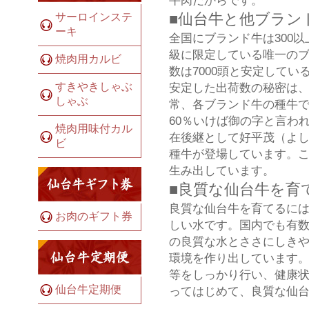
■仙台牛と他ブラン
サーロインステ
ーキ
全国にブランド牛は300
級に限定している唯一のブ
焼肉用カルビ
数は7000頭と安定して
すきやきしゃぶ
安定した出荷数の秘密は
しゃぶ
常、各ブランド牛の種牛で
60％いけば御の字と言わ
焼肉用味付カル
在後継として好平茂（よ
ビ
種牛が登場しています。こ
生み出しています。
■良質な仙台牛を育
良質な仙台牛を育てるには
お肉のギフト券
しい水です。国内でも有
の良質な水とささにしき
環境を作り出しています。
等をしっかり行い、健康状
仙台牛定期便
ってはじめて、良質な仙