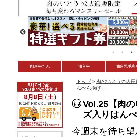
肉厚牛たん
仙台牛
仙台黒毛和
トップ
>
肉のいとうの店長
んぺん揚げ」
Vol.25
ズ入りはん
今週末を待ち望