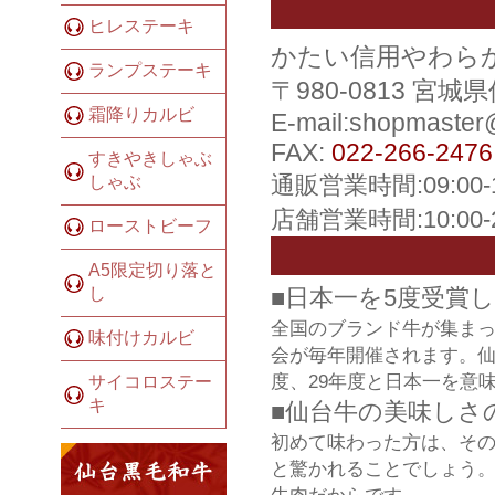
ヒレステーキ
かたい信用やわら
ランプステーキ
〒980-0813 宮
霜降りカルビ
E-mail:shopmaste
FAX:
022-266-2476
すきやきしゃぶ
通販営業時間:09:00
しゃぶ
店舗営業時間:10:00
ローストビーフ
A5限定切り落と
し
■日本一を5度受賞
全国のブランド牛が集ま
味付けカルビ
会が毎年開催されます。仙
度、29年度と日本一を意
サイコロステー
キ
■仙台牛の美味しさ
初めて味わった方は、そ
と驚かれることでしょう
牛肉だからです。