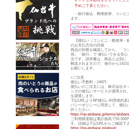
予めご了承ください。
・銀行振込、郵便振替、コンビ
ます。
【後払い（コンビニ・郵便局・
のお支払方法の詳細
商品の到着を確認してから、「コ
局」「銀行」で 後払いできる安心
法です。請求書は、商品とは別に
郵送されますので、発行から14日
お願いします。
○ご注意
後払い手数料：248円
後払いのご注文には、株式会社ネ
ンズの後払いサービスが適用され
を譲渡します。
下記URLよりNP後払い利用規約
バシーポリシーに同意して、後払
択ください。
https://np-atobarai.jp/terms/atobara
ご利用限度額は累計残高で55,00
す。詳細は下記URLからご確認下
https://np-atobarai.jp/about/