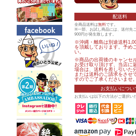
配送料
全商品送料は
無料
です。
※一部、お試し商品には、送付先
900円が発生致します。
※沖縄・離島は別途送料1,0
を頂戴しております。予め
い。
※商品の出荷後のキャンセ
お受け取り頂けず、当店に
場合は、送料を差し引いた
または送料のご請求をさせ
すのでご了承くださいませ
お支払いについ
お支払いは以下の方法がご選択い