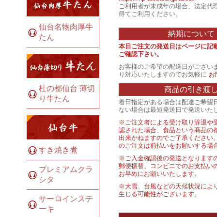
ご利用者が未成年の場合、法定代
得てご利用ください。
仙台名物肉厚牛
納期について
たん
本日ご注文の発送日はページに記
ご確認下さい。
お客様のご希望の配送日がござい
り対応いたしますのでお気軽に
お
杜の都仙台 薄切
商品の引き渡
り牛たん
着日指定がある場合は配達ご希望
ない場合は最短発送日で発送いた
※ご注文者による受け取り辞退や
認された場合、食品という商品の
出来かねますのでご了承ください
のご注文は前払いをお願いする場
すき焼き煮
※ご入金確認後の発送となります
郵便振替、コンビニでのお支払い
プレミアムクラ
お早めにお願いいたします。
シタ
※大雪、台風などの天候状況によ
生じる可能性がございます。
サーロインステ
ーキ