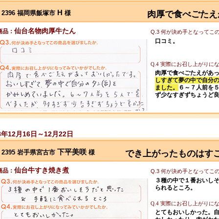
H
2396 福岡県飯塚市
様
肉厚で食べごたえ
仙台名物肉厚牛たん
商品：
Q.3 何が決め手となって
口コミ。
Q.4 実際にお召し上がり
肉厚で食べごたえがあ
しすぎて夢の中で自分
ました。
６～７人前を
ず少なすぎずちょうど
8年12月16日～12月22日
下平美咲
2395 岩手県宮古市
様
でき上がったものはす
仙台牛すき焼き煮
商品：
Q.3 何が決め手となって
３種の中で１番おいし
られるところ。
Q.4 実際にお召し上がり
とてもおいしかった。