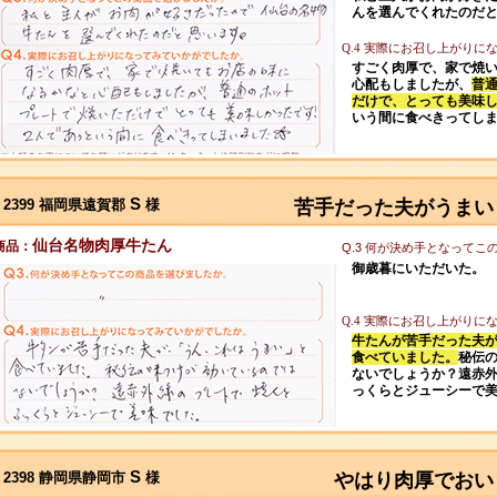
んを選んでくれたのだ
Q.4 実際にお召し上がり
すごく肉厚で、家で焼
心配もしましたが、
普
だけで、とっても美味
いう間に食べきってし
S
2399 福岡県遠賀郡
様
苦手だった夫がうまい
仙台名物肉厚牛たん
商品：
Q.3 何が決め手となって
御歳暮にいただいた。
Q.4 実際にお召し上がり
牛たんが苦手だった夫
食べていました。
秘伝
ないでしょうか？遠赤
っくらとジューシーで
S
2398 静岡県静岡市
様
やはり肉厚でおい