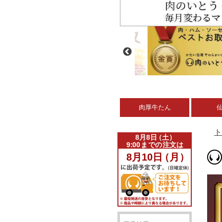
肉厚牛たん
ト