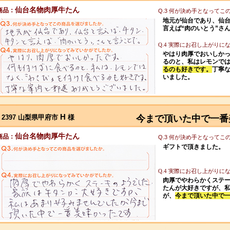
仙台名物肉厚牛たん
商品：
Q.3 何が決め手となって
地元が仙台であり、仙
言えば“肉のいとう”さ
Q.4 実際にお召し上がり
やはり肉厚でおいしか
るのと、私はレモンで
るのも好きです。
丁寧
いました。
H
2397 山梨県甲府市
様
今まで頂いた中で一番
仙台名物肉厚牛たん
商品：
Q.3 何が決め手となって
ギフトで頂きました。
Q.4 実際にお召し上がり
肉厚でやわらかくステ
たんが大好きですが、
が、
今まで頂いた中で