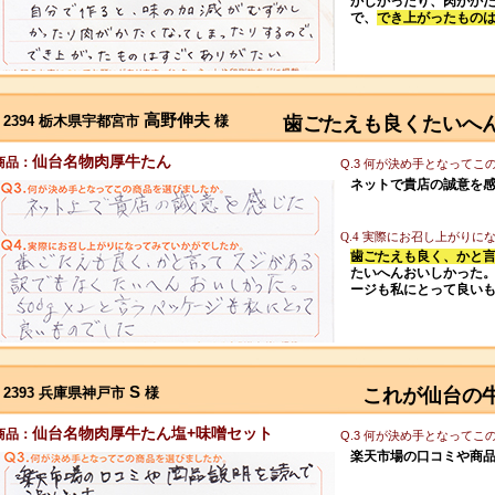
かしかったり、肉がか
で、
でき上がったもの
高野伸夫
2394 栃木県宇都宮市
様
歯ごたえも良くたいへ
仙台名物肉厚牛たん
商品：
Q.3 何が決め手となって
ネットで貴店の誠意を
Q.4 実際にお召し上がり
歯ごたえも良く、かと
たいへんおいしかった。
ージも私にとって良い
S
2393 兵庫県神戸市
様
これが仙台の
仙台名物肉厚牛たん塩+味噌セット
商品：
Q.3 何が決め手となって
楽天市場の口コミや商