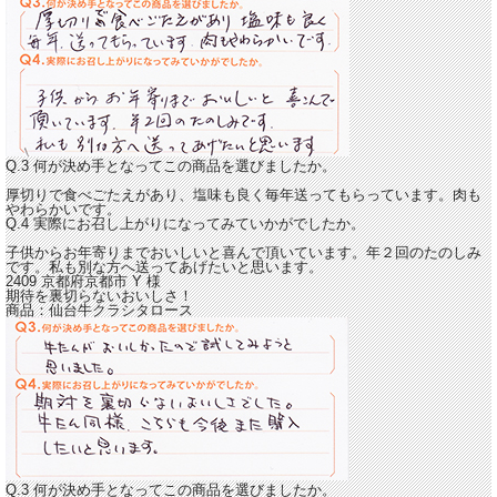
Q.3 何が決め手となってこの商品を選びましたか。
厚切りで食べごたえがあり、塩味も良く毎年送ってもらっています。肉も
やわらかいです。
Q.4 実際にお召し上がりになってみていかがでしたか。
子供からお年寄りまでおいしいと喜んで頂いています。
年２回のたのしみ
です。私も別な方へ送ってあげたいと思います。
2409 京都府京都市
Y
様
期待を裏切らないおいしさ！
商品：
仙台牛クラシタロース
Q.3 何が決め手となってこの商品を選びましたか。