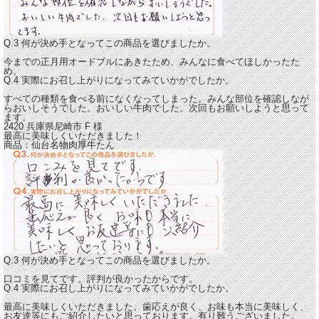
Q.3 何が決め手となってこの商品を選びましたか。
今までの正月用オードブルにあきたため、みんなに食べてほしかったた
め。
Q.4 実際にお召し上がりになってみていかがでしたか。
すべての種類を食べる前になくなってしまった。
みんな部位を確認しなが
らおいしそうでした。おいしい牛肉でした。次回もお願いしようと思って
ます。
2420 兵庫県尼崎市
F
様
最高に美味しくいただきました！
商品：
仙台名物肉厚牛たん
Q.3 何が決め手となってこの商品を選びましたか。
口コミを見てです。評判が良かったからです。
Q.4 実際にお召し上がりになってみていかがでしたか。
最高に美味しくいただきました。
歯応えが良く、お味も本当に美味しく、
お友達等にもご紹介したいと思っております。有り難うございました。