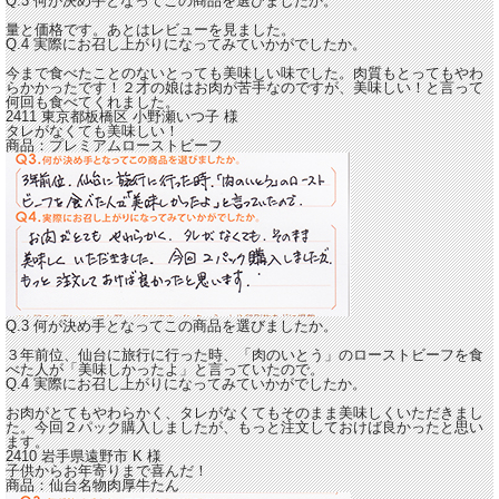
Q.3 何が決め手となってこの商品を選びましたか。
量と価格です。あとはレビューを見ました。
Q.4 実際にお召し上がりになってみていかがでしたか。
今まで食べたことのないとっても美味しい味でした。
肉質もとってもやわ
らかかったです！２才の娘はお肉が苦手なのですが、美味しい！と言って
何回も食べてくれました。
2411 東京都板橋区
小野瀬いつ子
様
タレがなくても美味しい！
商品：
プレミアムローストビーフ
Q.3 何が決め手となってこの商品を選びましたか。
３年前位、仙台に旅行に行った時、「肉のいとう」のローストビーフを食
べた人が「美味しかったよ」と言っていたので。
Q.4 実際にお召し上がりになってみていかがでしたか。
お肉がとてもやわらかく、タレがなくてもそのまま美味しくいただきまし
た。今回２パック購入しましたが、
もっと注文しておけば良かった
と思い
ます。
2410 岩手県遠野市
K
様
子供からお年寄りまで喜んだ！
商品：
仙台名物肉厚牛たん