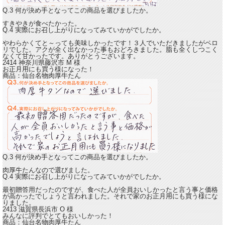
Q.3 何が決め手となってこの商品を選びましたか。
すきやきが食べたかった。
Q.4 実際にお召し上がりになってみていかがでしたか。
やわらかくてと～っても美味しかったです！３人でいただきましたがペロ
リでした。アクが全く出なかった事もおどろきました。
脂も全くしつこく
なくて甘かった
です。ありがとうございます。
2414 神奈川県藤沢市
M
様
お正月用にも買う様になった！
商品：
仙台名物肉厚牛たん
Q.3 何が決め手となってこの商品を選びましたか。
肉厚牛たんなので選びました。
Q.4 実際にお召し上がりになってみていかがでしたか。
最初贈答用だったのですが、
食べた人が全員おいしかったと言う事
と価格
が高かったでしょうと言われました。それで家のお正月用にも買う様にな
りました。
2413 滋賀県長浜市
O
様
みんなに評判でとてもおいしかった！
商品：
仙台名物肉厚牛たん