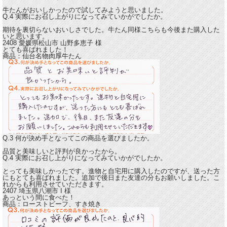
牛たんがおいしかったので試してみようと思いました。
Q.4 実際にお召し上がりになってみていかがでしたか。
期待を裏切らないおいしさでした。
牛たん同様こちらも今後また購入した
いと思います。
2408 愛媛県松山市
山野多恵子
様
とても喜ばれました！
商品：
仙台名物肉厚牛たん
Q.3 何が決め手となってこの商品を選びましたか。
品質と美味しいと評判が良かったから。
Q.4 実際にお召し上がりになってみていかがでしたか。
とっても美味しかったです。進物と自宅用に購入したのですが、
送った方
にもとても喜ばれました。
追加で後日また友達の分もお願いしました。こ
れからも利用させていただきます。
2407 埼玉県八潮市
I
様
あっという間に食べた！
商品：
ローストビーフ、すき焼き