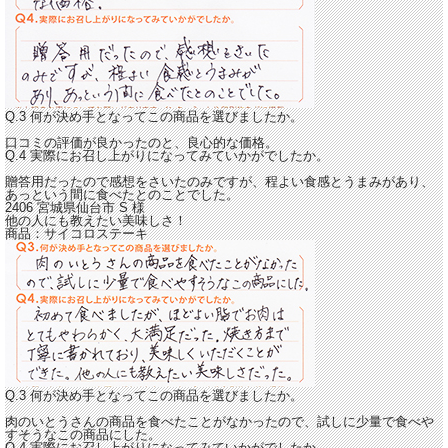
Q.3 何が決め手となってこの商品を選びましたか。
口コミの評価が良かったのと、良心的な価格。
Q.4 実際にお召し上がりになってみていかがでしたか。
贈答用だったので感想をさいたのみですが、
程よい食感とうまみがあり、
あっという間に食べたとのことでした。
2406 宮城県仙台市
S
様
他の人にも教えたい美味しさ！
商品：
サイコロステーキ
Q.3 何が決め手となってこの商品を選びましたか。
肉のいとうさんの商品を食べたことがなかったので、試しに少量で食べや
すそうなこの商品にした。
Q.4 実際にお召し上がりになってみていかがでしたか。