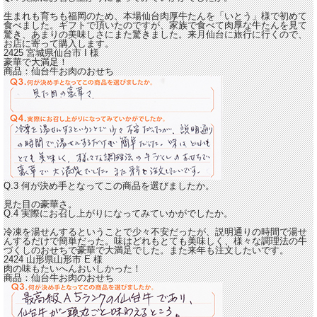
生まれも育ちも福岡のため、本場仙台肉厚牛たんを「いとう」様で初めて
食べました。ギフトで頂いたのですが、家族で食べて
肉厚な牛たんを見て
驚き、あまりの美味しさにまた驚きました。
来月仙台に旅行に行くので、
お店に寄って購入します。
2425 宮城県仙台市
I
様
豪華で大満足！
商品：
仙台牛お肉のおせち
Q.3 何が決め手となってこの商品を選びましたか。
見た目の豪華さ。
Q.4 実際にお召し上がりになってみていかがでしたか。
冷凍を湯せんするということで少々不安だったが、説明通りの時間で湯せ
んするだけで簡単だった。味はどれもとても美味しく、様々な調理法の
牛
づくしのおせちで豪華で大満足でした。
また来年も注文したいです。
2424 山形県山形市
E
様
肉の味もたいへんおいしかった！
商品：
仙台牛お肉のおせち