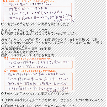
Q.3 何が決め手となってこの商品を選びましたか。
評価（口コミも）が良かったので。
Q.4 実際にお召し上がりになってみていかがでしたか。
思っていたよりも枚数が多く、肉厚でビックリしました!!!
味つけも良く、
２人でおなかいっぱい牛たんを食べれて幸せでした。またYahoo！で注文
してしまいました。
2426 福岡県大牟田市
廣田由美子
様
あまりの美味しさに驚いた！
商品：
肉厚牛たん、仙台牛すき焼き煮
Q.3 何が決め手となってこの商品を選びましたか。
仙台名物肉厚牛たんを人生１度も食べたことがなかったので食べてみたか
った。
Q.4 実際にお召し上がりになってみていかがでしたか。