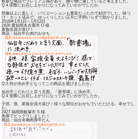
斬新な商品でプレミアム感があり、贈り物に適していると考えました。
Q.4 実際にお召し上がりになってみていかがでしたか。
想像以上に美しく、バリエーションも豊富だったので好評でした。
味つ
け・カット済みで、ゆっくりしたい正月に手間いらずで助かりました。
2019年1月1日～1月12日
2428 愛知県名古屋市
O
様
家族全員大喜び！
商品：
仙台牛お肉のおせち
Q.3 何が決め手となってこの商品を選びましたか。
仙台牛こだわりと言う文面。「新登場」に決め手。
Q.4 実際にお召し上がりになってみていかがでしたか。
子供、孫、家族全員大喜び！
様々な部位がおせちでいただける。幸せでし
た。
2427 福岡県飯塚市
S
様
肉厚でビックリしました！
商品：
仙台名物肉厚牛たん