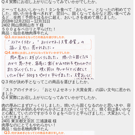
Q.4 実際にお召し上がりになってみていかがでしたか。
とーってもおいしかった！
タンを食べて「おいしー」となったの初めてで
した
。焼いた分を食べきれず、翌日へ。固くなってるかなと思い食べてみ
ると…全然！予想をはるかに超え、おいしさを改めて感じました。
2018年12月23日～12月31日
2402 岡山県岡山市
Y
様
５００ｇをペロリと平らげた！
商品：
仙台名物肉厚牛たん
Q.3 何が決め手となってこの商品を選びましたか。
「ストアのイチオシ」「おとりよせネット大賞金賞」の謳い文句に惹かれ
ました。
Q.4 実際にお召し上がりになってみていかがでしたか。
肉の厚みにまずびっくりしました。焼いたら固くなるのかと思いきや、
容
易に歯でかみ切れるやわらかさにまたびっくりでした。
焼く前は多いかな
と心配していたのですが５００ｇをペロリと平らげました。大変おいしく
いただきました。
2401 東京都文京区
三浦謙蔵
様
肉厚なのにとてもやわらかい！
商品：
仙台名物肉厚牛たん