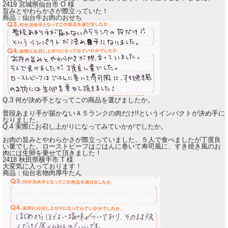
2419 宮城県仙台市
O
様
旨みとやわらかさが際立っていた！
商品：
仙台牛お肉のおせち
Q.3 何が決め手となってこの商品を選びましたか。
普段あまり手が届かないＡ５ランクの肉だけ!!というインパクトが決め手に
なりました。
Q.4 実際にお召し上がりになってみていかがでしたか。
お肉の旨みとやわらかさが際立っていました。
５人で食べましたが丁度良
い量でした。ローストビーフはごはんに巻いて寿司風に、すき焼き風のお
肉には生卵を乗せて頂きました！
2418 秋田県横手市
T
様
大変気に入っております！
商品：
仙台名物肉厚牛たん