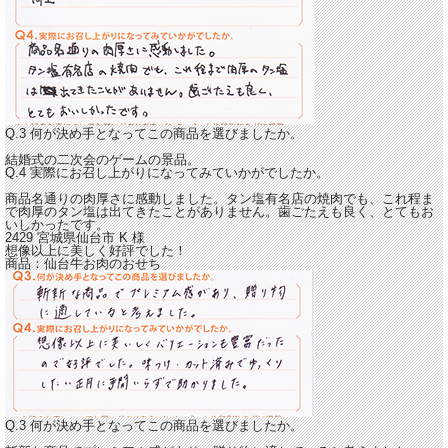
Q.3 何が決め手となってこの商品を選びましたか。
結婚式の二次会のゲームの景品。
Q.4 実際にお召し上がりになってみていかがでしたか。
商品名通りの肉厚さに感動しました。
タン塩有名店の焼肉でも、これ程ま
で肉厚のタン塩は出てきたことがありません。歯ごたえも良く、とてもお
いしかったです。
2429 宮城県仙台市
K
様
想像以上に美しく好評でした！
商品：
仙台牛お肉のおせち
Q.3 何が決め手となってこの商品を選びましたか。