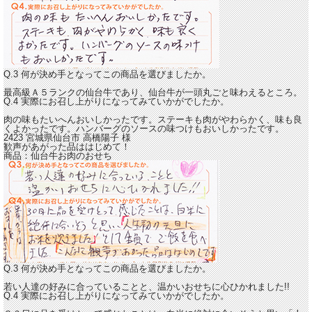
Q.3 何が決め手となってこの商品を選びましたか。
最高級Ａ５ランクの仙台牛であり、仙台牛が一頭丸ごと味わえるところ。
Q.4 実際にお召し上がりになってみていかがでしたか。
肉の味もたいへんおいしかったです。
ステーキも肉がやわらかく、味も良
くよかったです。
ハンバーグのソースの味つけもおいしかったです。
2423 宮城県仙台市
高橋陽子
様
歓声があがった品ははじめて！
商品：
仙台牛お肉のおせち
Q.3 何が決め手となってこの商品を選びましたか。
若い人達の好みに合っていることと、温かいおせちに心ひかれました!!
Q.4 実際にお召し上がりになってみていかがでしたか。