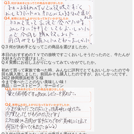
Q.3 何が決め手となってこの商品を選びましたか。
本日のおすすめのＴＶでの放映ですごくおいしそうだったのと、牛たんが
大好きなので選びました。
Q.4 実際にお召し上がりになってみていかがでしたか。
初めて買って家族で食べた時、
みんなに評判でとてもおいしかった
ので今
回も購入致しました。前回みそも購入したのですが、おいしかったです。
2412 静岡県浜松市
S
様
今まで食べたことのない美味しい味！
商品：
ローストビーフ、サーロイン