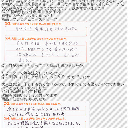
３０日に品を受けとって感じたことは、白米に絶対に合いそうと思い「人
生初の元旦にお米を炊きました」そして全員でご飯を食べました。
「こん
なに歓声があがった品ははじめてです。」
残さず食べました!!
2422 長崎県佐世保市
黒井奈央子
様
肉嫌いの子どもも良く食べた！
商品：
プレミアムローストビーフ
Q.3 何が決め手となってこの商品を選びましたか。
リピーターで毎年注文しているので。
Q.4 実際にお召し上がりになってみていかがでしたか。
大人は勿論、子どもも良く食べるので、
お肉がとても柔らかいので肉嫌い
の子どもも良く食べました。
2421 宮城県仙台市
N
様
次回もお願いしようと思ってます！
商品：
仙台牛お肉のおせち