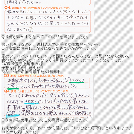
Q.3 何が決め手となってこの商品を選びましたか。
おいしそうなのと、送料込みでお手頃な価格だったから。
Q.4 実際にお召し上がりになってみていかがでしたか。
家のフライパンＩＨだときっと固くなるんだろうな…と思いながら
焼いて
食べたらやわらかくてびっくり!!!買ってよかったー！
ってなりました。
2403 埼玉県上尾市
A
様
予想をはるかに超えた！
商品：
仙台名物肉厚牛たん味噌味
Q.3 何が決め手となってこの商品を選びましたか。
お肉が食べたくて、その中から選んだ。“１つひとつ丁寧に”というキャッチ
コピーも気に入った。