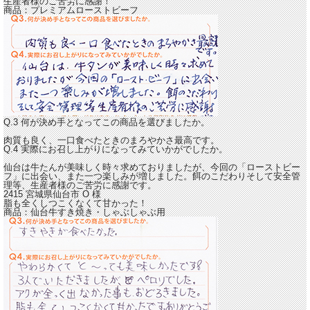
生産者様のご苦労に感謝！
商品：
プレミアムローストビーフ
Q.3 何が決め手となってこの商品を選びましたか。
肉質も良く、一口食べたときのまろやかさ最高です。
Q.4 実際にお召し上がりになってみていかがでしたか。
仙台は牛たんが美味しく時々求めておりましたが、今回の「ローストビー
フ」に出会い、また一つ楽しみが増しました。
餌のこだわりそして安全管
理等、生産者様のご苦労に感謝です。
2415 宮城県仙台市
O
様
脂も全くしつこくなくて甘かった！
商品：
仙台牛すき焼き・しゃぶしゃぶ用