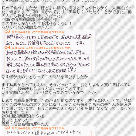
初めて食べましたが、
ほどよい脂でお肉はとてもやわらかく、大満足だっ
た。
焼き方まで丁寧に書かれており、美味しくいただくことができた。他
の人にも教えたい美味しさだった。
2405 奈良県磯城郡
河合美紀
様
この牛たんがないと年を越せなくない！
商品：
仙台名物肉厚牛たん
Q.3 何が決め手となってこの商品を選びましたか。
まず写真がとってもおいしそうだったこと、おとりよせ大賞に選ばれてい
たこと、お値段もちょうどよかったことです。
Q.4 実際にお召し上がりになってみていかがでしたか。
初めて同商品を注文したのが３年前なのですが、本当においしくて、特に
父がこの牛たんの大ファンになり、そこから毎年こちらの牛たんを購入さ
せて頂いています。
もうこの牛たんがないと年を越せなくなってしまって
おります（笑）
2404 新潟県新潟市
S
様
買ってよかったー！
商品：
仙台名物肉厚牛たん