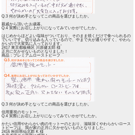
Q.3 何が決め手となってこの商品を選びましたか。
親戚から頂いたお歳暮。
Q.4 実際にお召し上がりになってみていかがでしたか。
はじめからほどよい塩味がついており、
そのまま焼くだけで食べられるの
でいいです。
切り込みも入っているので、中まで火が通りやすく、やわら
かいので大変気に入っております。
2417 東京都板橋区
川原健太郎
様
正月に欠かせないものとなりました！
商品：
プレミアムローストビーフ
Q.3 何が決め手となってこの商品を選びましたか。
信用重視のモットー。
Q.4 実際にお召し上がりになってみていかがでしたか。
かたい信用やわらかい肉のモットーのとおり、滋味深くやわらかいロース
トビーフは、
我が家の正月に欠かせないものとなりました。
2416 秋田県仙北郡
K
様