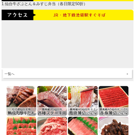
1.仙台牛ざぶとん＆みすじ弁当（各日限定50折）
一覧へ