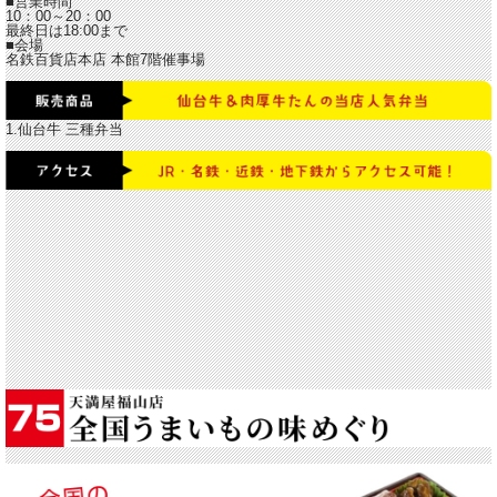
■営業時間
10：00～20：00
最終日は18:00まで
■会場
名鉄百貨店本店 本館7階催事場
1.仙台牛 三種弁当