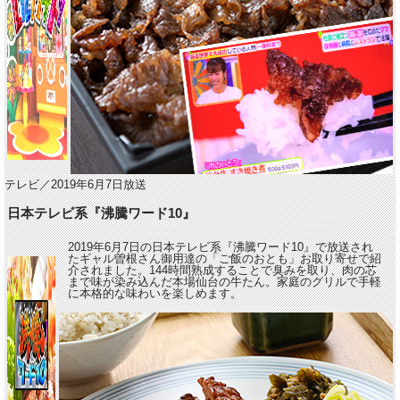
テレビ／2019年6月7日放送
日本テレビ系『沸騰ワード10』
2019年6月7日の日本テレビ系『沸騰ワード10』で放送され
たギャル曽根さん御用達の「ご飯のおとも」お取り寄せで紹
介されました。144時間熟成することで臭みを取り、肉の芯
まで味が染み込んだ本場仙台の牛たん。家庭のグリルで手軽
に本格的な味わいを楽しめます。