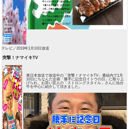
テレビ／2019年1月10日放送
突撃！ナマイキTV
東日本放送で放送中の「突撃！ナマイキTV」番組内で1月
10日にちなんだ企画「勝手に記念日イトウの日」に取り上
げられ、お笑い芸人の「ストロングスタイル」さんに仙台
牛を中心に紹介して頂きました。