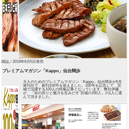
雑誌／2019年6月5日発売
プレミアムマガジン「Kappo」仙台闊歩
大人のためのプレミアムマガジン「Kappo」仙台闊歩が6月
発刊分で、創刊100号を迎えました。100号を記念して、宮
城で活躍する100人の特集記事となっています。弊社伊藤
が、「街の誇りと魅力を生みだす 宮城の100人」の1人に選
んで頂きました。