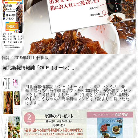
雑誌／2019年4月19日掲載
河北新報情報誌「OLE（オーレ）」
河北新報情報誌「OLE（オーレ）」に肉のいとうの「豪
華！選べる仙台牛特選ギフト券5,000円分」が読者プレゼン
トとして掲載されました。※【牛肉とジャガイモの塩麹炒
め】のこうちゃんの簡単料理レシピは下記よりご覧いただ
けます。