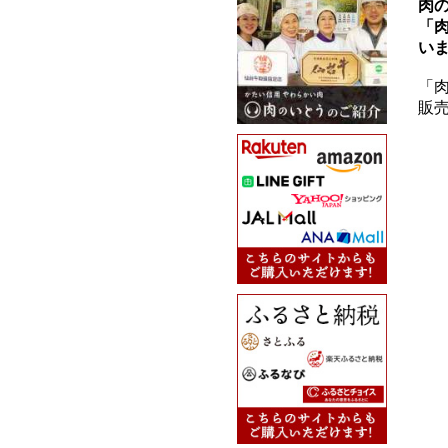
肉
「
い
「肉
販