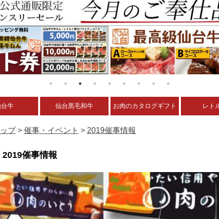
仙台牛
仙台黒毛和牛
お肉のカタログギフト
レト
ップ
>
催事・イベント
>
2019催事情報
2019催事情報