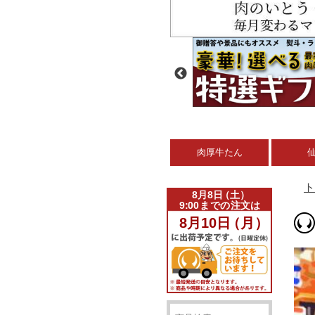
肉厚牛たん
ト