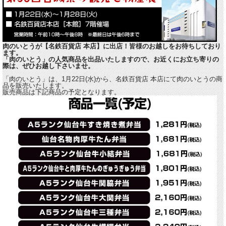
肉のいとうが【名鉄百貨店 本店】に出店！皆様のお越しをお待ちしており
ます。
「肉のいとう」の人気商品を出品いたしますので、お近くにお立ち寄りの
際は、ぜひお越し下さいませ。
「肉のいとう」は、1月22日(水)から、名鉄百貨店 本店にて肉のいとうの商
品を販売いたします。
販売商品は下記商品の予定となります。