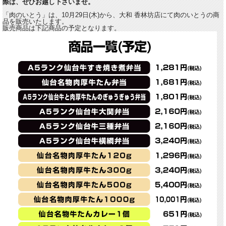
際は、ぜひお越し下さいませ。
「肉のいとう」は、10月29日(木)から、大和 香林坊店にて肉のいとうの商
品を販売いたします。
販売商品は下記商品の予定となります。