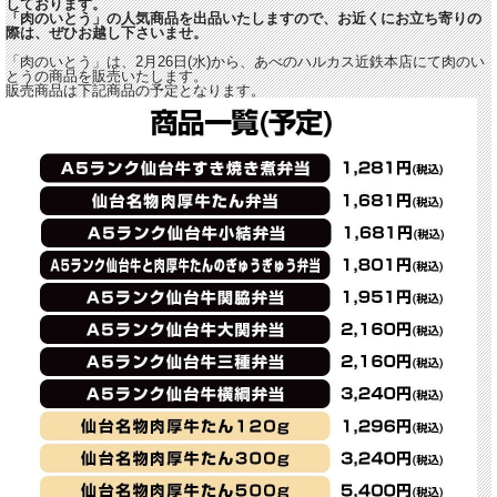
しております。
「肉のいとう」の人気商品を出品いたしますので、お近くにお立ち寄りの
際は、ぜひお越し下さいませ。
「肉のいとう」は、2月26日(水)から、あべのハルカス近鉄本店にて肉のい
とうの商品を販売いたします。
販売商品は下記商品の予定となります。