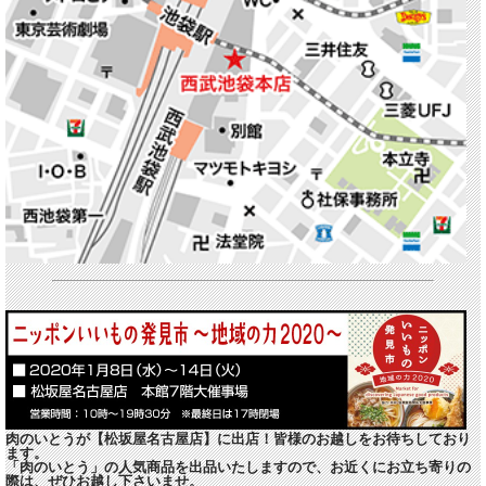
肉のいとうが【松坂屋名古屋店】に出店！皆様のお越しをお待ちしており
ます。
「肉のいとう」の人気商品を出品いたしますので、お近くにお立ち寄りの
際は、ぜひお越し下さいませ。