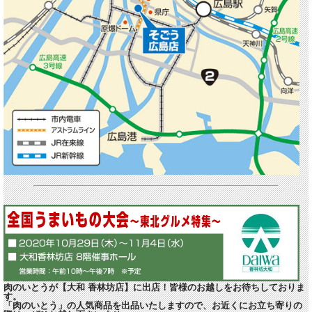
肉のいとうが【大和 香林坊店】に出店！皆様のお越しをお待ちしておりま
す。
「肉のいとう」の人気商品を出品いたしますので、お近くにお立ち寄りの