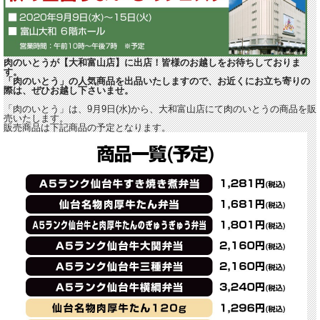
肉のいとうが【大和富山店】に出店！皆様のお越しをお待ちしておりま
す。
「肉のいとう」の人気商品を出品いたしますので、お近くにお立ち寄りの
際は、ぜひお越し下さいませ。
「肉のいとう」は、9月9日(水)から、大和富山店にて肉のいとうの商品を販
売いたします。
販売商品は下記商品の予定となります。