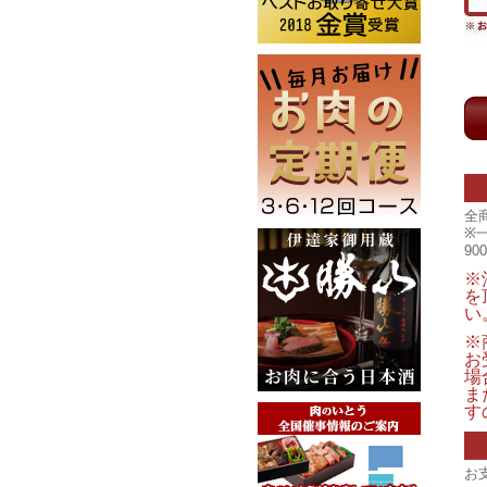
全
※
9
※
を
い
※
お
場
ま
す
お