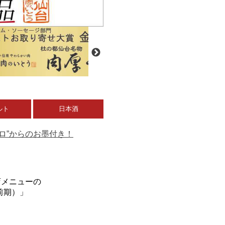
ルト
日本酒
のプロ”からのお墨付き！
店メニューの
（前期）」