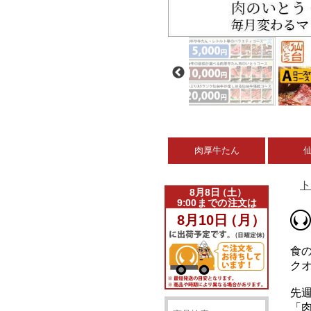
肉厚牛たん
ト
食
クオ
先
「