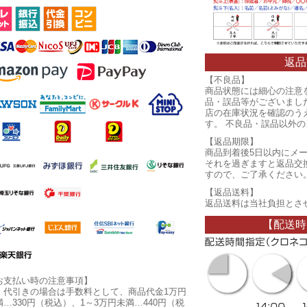
返品
【不良品】
商品状態には細心の注意
品・誤品等がございまし
店の在庫状況を確認のう
す。 不良品・誤品以外
【返品期限】
商品到着後5日以内にメ
それを過ぎますと返品交
すので、ご了承ください
【返品送料】
返品送料は当社負担とさ
【配送時
お支払い時の注意事項】
・代引きの場合は手数料として、商品代金1万円
満…330円（税込）、1～3万円未満…440円（税