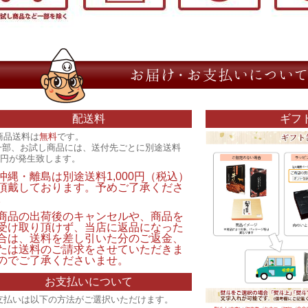
配送料
ギフ
商品送料は
無料
です。
一部、お試し商品には、送付先ごとに別途送料
00円が発生致します。
沖縄・離島は別途送料1,000円（税込）
頂戴しております。予めご了承くださ
。
商品の出荷後のキャンセルや、商品を
受け取り頂けず、当店に返品になった
合は、送料を差し引いた分のご返金、
たは送料のご請求をさせていただきま
のでご了承くださいませ。
お支払いについて
支払いは以下の方法がご選択いただけます。