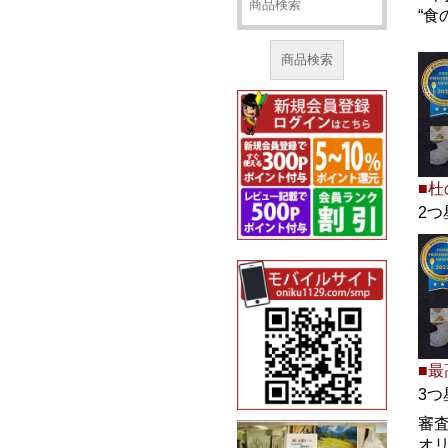
“食
商品検索
■杜
2つ
■最
3つ
審
オ