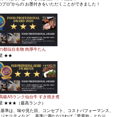
のプロ”からの お墨付きをいただくことができました！
の都仙台名物 肉厚牛たん
星 ★★
高級A5ランク仙台牛 すき焼き煮
星 ★★★（最高ランク）
査基準は、味や見た目、コンセプト、コストパフォーマンス、
リジナリティなど。 基準に満たなければ「受賞外」となり、