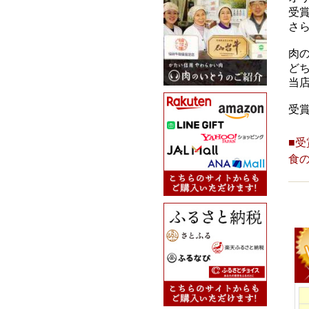
受賞
さ
肉
ど
当
受
■受
食