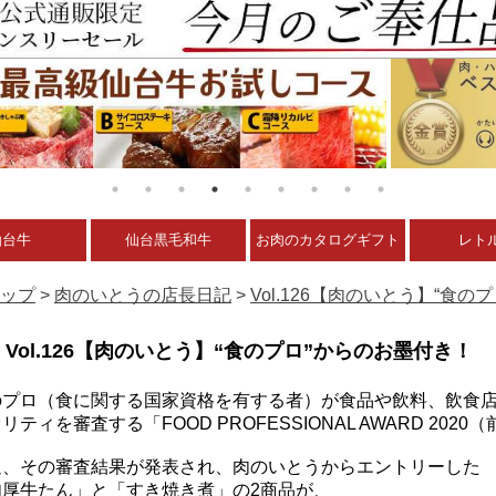
仙台牛
仙台黒毛和牛
お肉のカタログギフト
レト
ップ
>
肉のいとうの店長日記
>
Vol.126【肉のいとう】“食
Vol.126【肉のいとう】“食のプロ”からのお墨付き！
のプロ（食に関する国家資格を有する者）が食品や飲料、飲食
リティを審査する「FOOD PROFESSIONAL AWARD 2020
週、その審査結果が発表され、肉のいとうからエントリーした
肉厚牛たん」と「すき焼き煮」の2商品が、