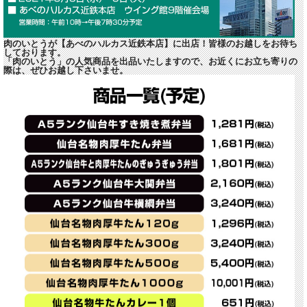
肉のいとうが【あべのハルカス近鉄本店】に出店！皆様のお越しをお待ち
しております。
「肉のいとう」の人気商品を出品いたしますので、お近くにお立ち寄りの
際は、ぜひお越し下さいませ。