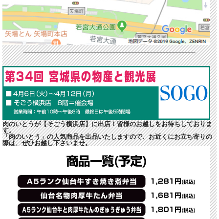
肉のいとうが【そごう横浜店】に出店！皆様のお越しをお待ちしておりま
す。
「肉のいとう」の人気商品を出品いたしますので、お近くにお立ち寄りの
際は、ぜひお越し下さいませ。