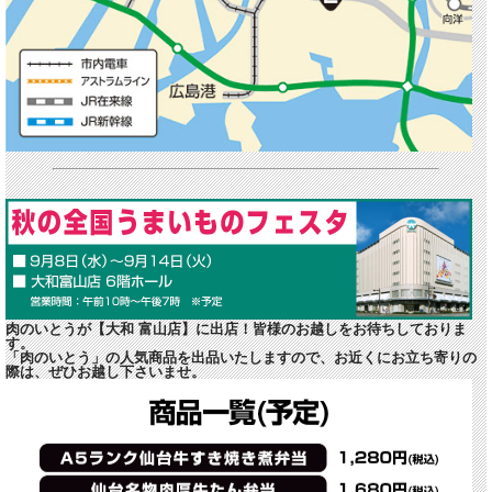
肉のいとうが【大和 富山店】に出店！皆様のお越しをお待ちしておりま
す。
「肉のいとう」の人気商品を出品いたしますので、お近くにお立ち寄りの
際は、ぜひお越し下さいませ。