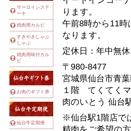
サーロインステ
ります。
ーキ
午前8時から11
焼肉用カルビ
なります。
すきやきしゃぶ
しゃぶ
定休日：年中無休
焼肉用味付カル
ビ
〒980-8477
宮城県仙台市青葉
１階 てくてく
お肉のギフト券
肉のいとう 仙台
※仙台駅1階店で
仙台牛定期便
精肉をご希望の