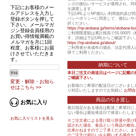
ンズの後払いサービスが適用され、同
下記にお客様のメー
を譲渡します。
ルアドレスを入力し
下記URLよりNP後払い利用規約及び
バシーポリシーに同意して、後払いサ
登録ボタンを押して
択ください。
下さい。メールマガ
https://np-atobarai.jp/terms/atobarai-bu
ジン登録会員様用の
ご利用限度額は累計残高で55,000円
お買い得情報満載の
す。詳細は下記URLからご確認下さい
メルマガを月に1回
https://np-atobarai.jp/about/
程度、お客様にお届
ご利用者が未成年の場合、法定代理人
得てご利用ください。
けさせていただきま
す。
納期について
本日ご注文の発送日はページに記載の
ご確認下さい。
変更・解除・お知ら
お客様のご希望の配送日がございまし
せはこちら >>
り対応いたしますのでお気軽に
お問合
商品の引き渡し
お気に入り
着日指定がある場合は配達ご希望日に
ない場合は最短発送日で発送いたしま
お気に入りリストを見る
※ご注文者による受け取り辞退や受け
認された場合、食品という商品の都合
出来かねますのでご了承ください。ま
のご注文は前払いをお願いする場合が