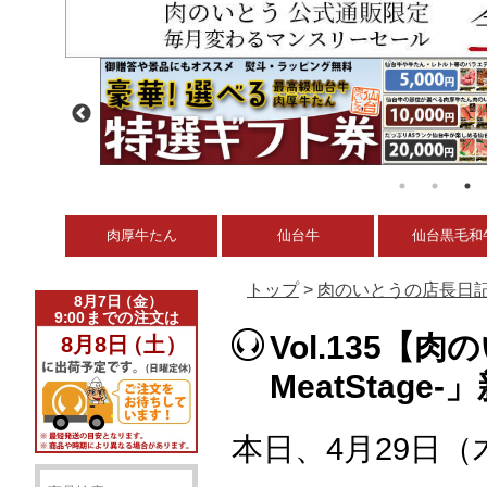
肉厚牛たん
仙台牛
仙台黒毛和
トップ
>
肉のいとうの店長日
Vol.135【
MeatStage
本日、4月29日