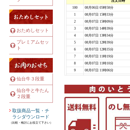
おためしセット
プレミアムセッ
ト
仙台牛３段重
仙台牛と牛たん
２段重
取扱商品一覧・チ
ラシダウンロード
（比較・検討にお役立て下さい）