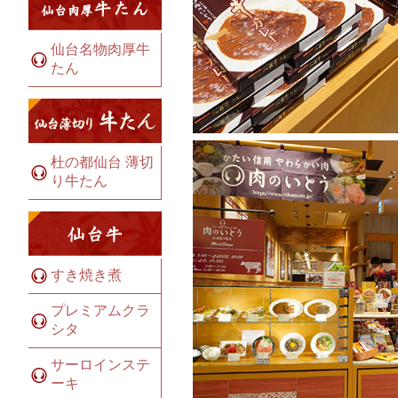
仙台名物肉厚牛
たん
杜の都仙台 薄切
り牛たん
すき焼き煮
プレミアムクラ
シタ
サーロインステ
ーキ