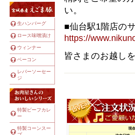
い。
生ハンバーグ
■仙台駅1階店の
https://www.nikunoi
ロース味噌漬け
ウィンナー
皆さまのお越し
ベーコン
レバーソーセー
ジ
特製ビーフカレ
ー
特製コーンスー
プ