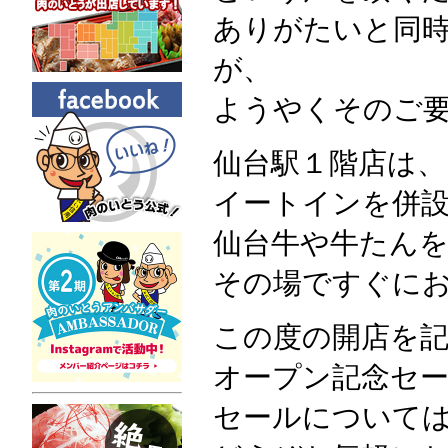
ありがたいと同
が、
ようやくそのご
仙台駅１階店は
イートインを併
仙台牛や牛たん
その場ですぐに
この度の開店を記
オープン記念セ
セールについて