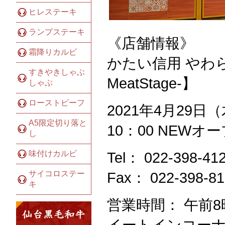
ヒレステーキ
ランプステーキ
《店舗情報》
霜降りカルビ
かたい信用 やわら
すきやきしゃぶ
MeatStage-】
しゃぶ
ローストビーフ
2021年4月29日
A5限定切り落と
10：00 NEWオ
し
Tel： 022-398-41
味付けカルビ
Fax： 022-398-81
サイコロステー
キ
営業時間： 午前
イートインコーナ