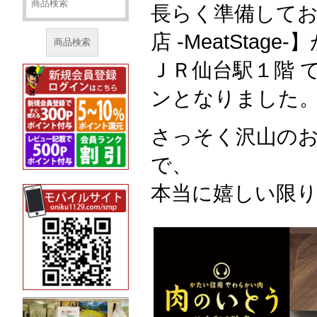
長らく準備して
店 -MeatStage-
商品検索
ＪＲ仙台駅１階 
ンとなりました
さっそく沢山の
で、
本当に嬉しい限