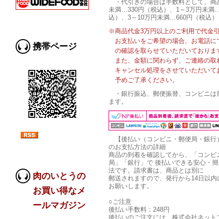
・代引きの場合は手数料として、商
未満…330円（税込）、1～3万円未満…
込）、3～10万円未満…660円（税込）
※商品代金3万円以上のご利用で代金
お支払いをご希望の場合、お電話に
携帯ページ
の確認を取らせていただいておりま
また、金額に関わらず、ご連絡の取
キャンセル処理をさせていただいて
予めご了承ください。
・銀行振込、郵便振替、コンビニは
ます。
【後払い（コンビニ・郵便局・銀行
のお支払方法の詳細
商品の到着を確認してから、「コンビ
局」「銀行」で 後払いできる安心・
法です。請求書は、商品とは別に
肉のいとうの
郵送されますので、発行から14日以内
お願いします。
お買い得なメ
○ご注意
ールマガジン
後払い手数料：248円
後払いのご注文には、株式会社ネット