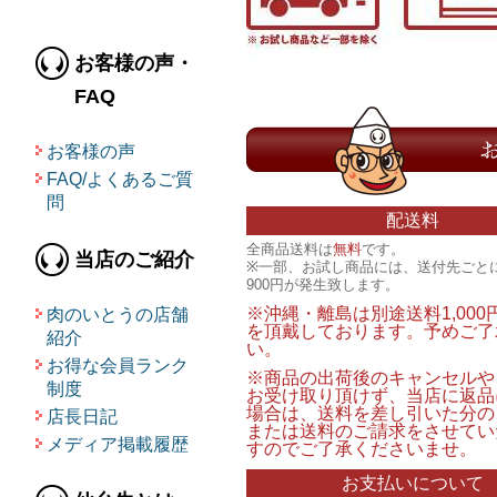
お客様の声・
FAQ
お客様の声
FAQ/よくあるご質
問
配送料
全商品送料は
無料
です。
当店のご紹介
※一部、お試し商品には、送付先ごと
900円が発生致します。
※沖縄・離島は別途送料1,000
肉のいとうの店舗
を頂戴しております。予めご了
紹介
い。
お得な会員ランク
※商品の出荷後のキャンセルや
制度
お受け取り頂けず、当店に返品
場合は、送料を差し引いた分の
店長日記
または送料のご請求をさせてい
メディア掲載履歴
すのでご了承くださいませ。
お支払いについて