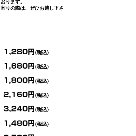
ております。
ち寄りの際は、ぜひお越し下さ