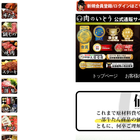
トップページ
お客様