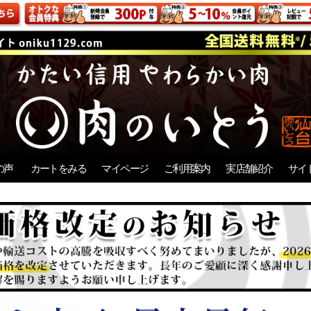
の声
カートをみる
マイページ
ご利用案内
実店舗紹介
サイ