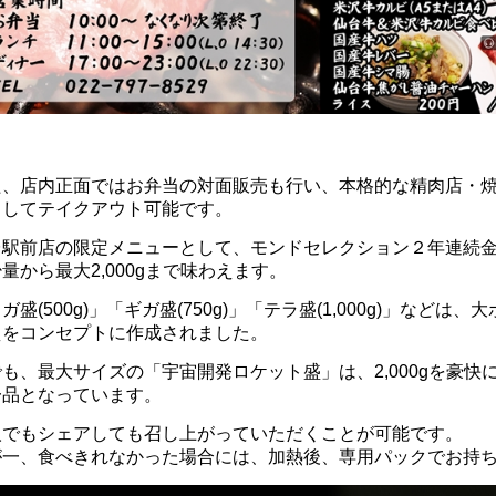
た、店内正面ではお弁当の対面販売も行い、本格的な精肉店・
としてテイクアウト可能です。
台駅前店の限定メニューとして、モンドセレクション２年連続
量から最大2,000gまで味わえます。
ガ盛(500g)」「ギガ盛(750g)」「テラ盛(1,000g)」など
えをコンセプトに作成されました。
も、最大サイズの「宇宙開発ロケット盛」は、2,000gを豪
一品となっています。
人でもシェアしても召し上がっていただくことが可能です。
が一、食べきれなかった場合には、加熱後、専用パックでお持