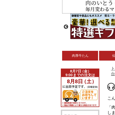
肉厚牛たん
ト
台
こ
「
し