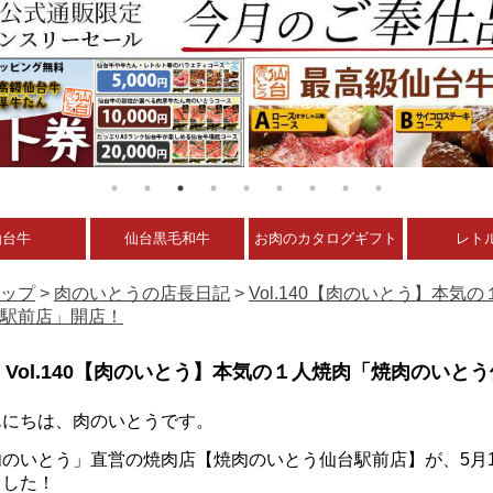
仙台牛
仙台黒毛和牛
お肉のカタログギフト
レト
ップ
>
肉のいとうの店長日記
>
Vol.140【肉のいとう】本
駅前店」開店！
Vol.140【肉のいとう】本気の１人焼肉「焼肉のいと
んにちは、肉のいとうです。
肉のいとう」直営の焼肉店【焼肉のいとう仙台駅前店】が、5月1
ました！