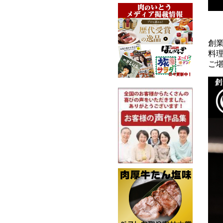
創
料
ご