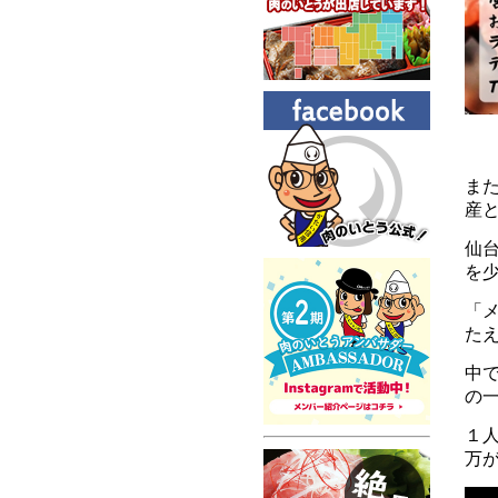
ま
産
仙
を少
「メ
た
中で
の
１
万