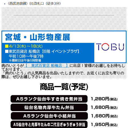
肉のいとうが
【 東武百貨店 船橋店 】
に出店！皆様のお越しをお待ちし
ております。
「肉のいとう」の人気商品を出品いたしますので、お近くにお立ち寄りの
際は、ぜひお越し下さいませ。