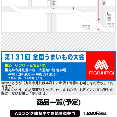
肉のいとうが【丸井今井札幌本店】に出店！皆様のお越しをお待ちしてお
ります。
「肉のいとう」の人気商品を出品いたしますので、お近くにお立ち寄りの
際は、ぜひお越し下さいませ。