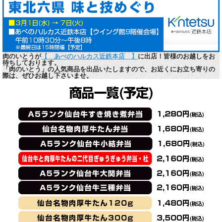
肉のいとうが
【 あべのハルカス近鉄本店 】
に出店！皆様のお越しをお
待ちしております。
「肉のいとう」の人気商品を出品いたしますので、お近くにお立ち寄りの
際は、ぜひお越し下さいませ。