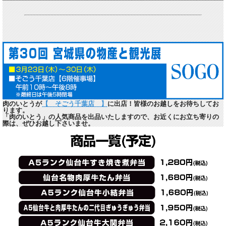
肉のいとうが
【 そごう千葉店 】
に出店！皆様のお越しをお待ちしてお
ります。
「肉のいとう」の人気商品を出品いたしますので、お近くにお立ち寄りの
際は、ぜひお越し下さいませ。