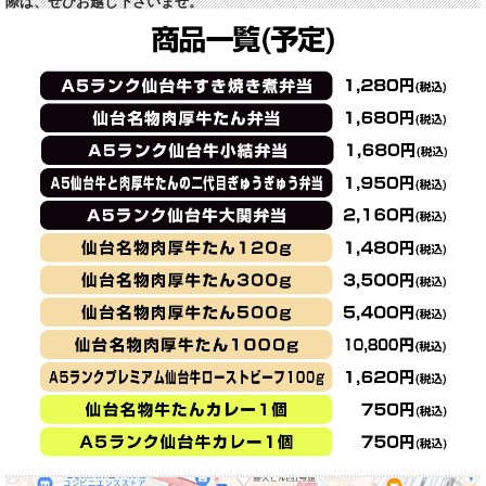
際は、ぜひお越し下さいませ。