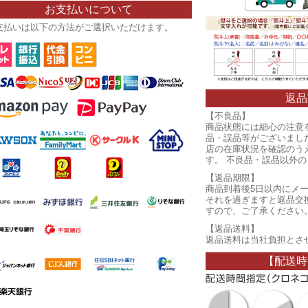
お支払いについて
支払いは以下の方法がご選択いただけます。
返品
【不良品】
商品状態には細心の注意
品・誤品等がございまし
店の在庫状況を確認のう
す。 不良品・誤品以外
【返品期限】
商品到着後5日以内にメ
それを過ぎますと返品交
すので、ご了承ください
【返品送料】
返品送料は当社負担とさ
【配送時