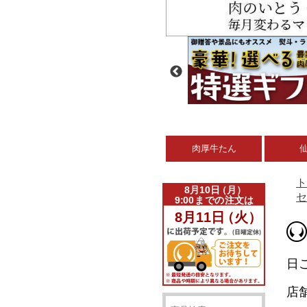
肉厚牛たん
ト
セ
日
店