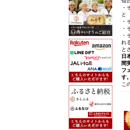
仙
・
と
・
・
・
れ
と
日
間
フ
す
こ