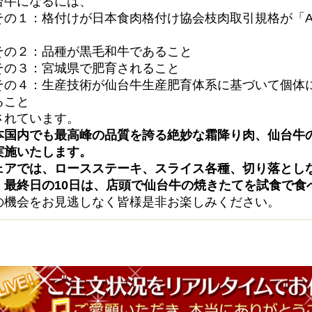
台牛になるには、
その１：格付けが日本食肉格付け協会枝肉取引規格が「A-
その２：品種が黒毛和牛であること
その３：宮城県で肥育されること
その４：生産技術が仙台牛生産肥育体系に基づいて個体
ること
されています。
本国内でも最高峰の品質を誇る絶妙な霜降り肉、仙台牛
実施いたします。
ェアでは、ロースステーキ、スライス各種、切り落とし
。最終日の10日は、店頭で仙台牛の焼きたてを試食で食
の機会をお見逃しなく皆様是非お楽しみください。