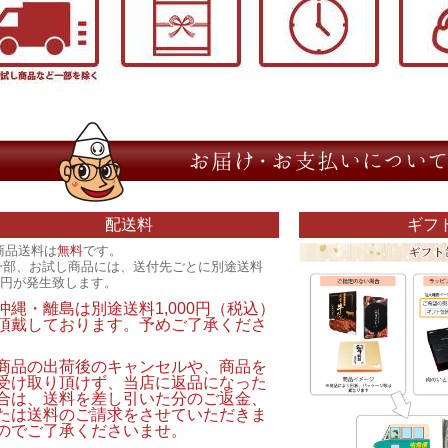
配送料
ギフ
商品送料は
無料
です。
一部、お試し商品には、送付先ごとに別途送料
00円が発生致します。
沖縄・離島は別途送料1,000円（税込）
頂戴しております。予めご了承くださ
。
商品の出荷後のキャンセルや、商品を
受け取り頂けず、当店に返品になった
合は、送料を差し引いた分のご返金、
たは送料のご請求をさせていただきま
のでご了承くださいませ。