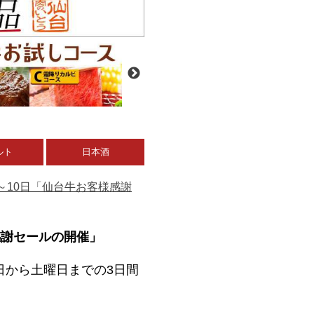
ルト
日本酒
8日～10日「仙台牛お客様感謝
様感謝セールの開催」
日から土曜日までの3日間