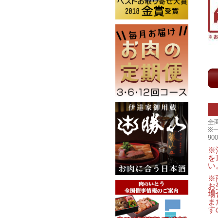
全
※
9
※
を
い
※
お
場
ま
す