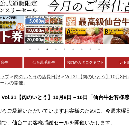
仙台牛
仙台黒毛和牛
お肉のカタログギフト
レト
ップ
>
肉のいとうの店長日記
>
Vol.31【肉のいとう】10月
ールの開催」
Vol.31【肉のいとう】10月8日～10日「仙台牛お客
ごろご愛顧いただいていますお客様のために、今週木曜
舗で、仙台牛お客様感謝セールを開催いたします。