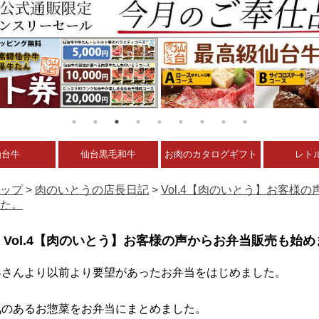
仙台牛
仙台黒毛和牛
お肉のカタログギフト
レト
ップ
>
肉のいとうの店長日記
>
Vol.4【肉のいとう】お客様
た。
Vol.4【肉のいとう】お客様の声からお弁当販売も始
客さんより以前より要望があったお弁当をはじめました。
気のあるお惣菜をお弁当にまとめました。