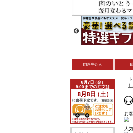
肉厚牛たん
ト
し
お
人