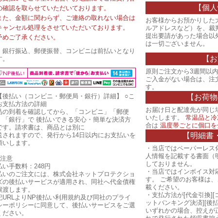
【個人
の確認を取らせていただいております。
また、金額に関わらず、ご連絡の取れない場合は
お客様からお預かりした
キャンセル処理をさせていただいております。
ルアドレスなど）を、裁
提出要請があった場合以
予めご了承ください。
は一切ございません。
・銀行振込、郵便振替、コンビニは前払いとなり
【お
す。
原則ご注文から3週間以内
ご入金がない場合は、注
す。
【後払い（コンビニ・郵便局・銀行）詳細】
○こ
【お荷物
お支払方法の詳細
お届け日と配達先が同じ
品の到着を確認してから、「コンビニ」「郵便
いたします。
常温品と冷
」「銀行」で 後払いできる安心・簡単な決済方
合は
温度帯ごとに個口を
です。請求書は、商品とは別に
【明細書
送されますので、発行から14日以内にお支払いを
願いします。
・当店ではペーパーレス
人情報を記載する書面（
ご注意
しておりません。
払い手数料：248円
・当店ではインボイス対
払いのご注文には、株式会社ネットプロテクショ
す。 ご希望のお客様は
ズの後払いサービスが適用され、同社へ代金債権
載ください。
譲渡します。
・支払方法が[代金引換][
記URLよりNP後払い利用規約及び同社のプライ
ットバンキング決済][後
シーポリシーに同意して、後払いサービスをご選
いずれかの場合、控えが
ください。