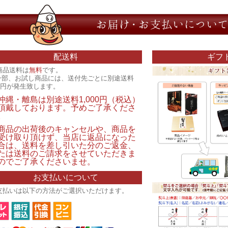
配送料
ギフ
商品送料は
無料
です。
一部、お試し商品には、送付先ごとに別途送料
00円が発生致します。
沖縄・離島は別途送料1,000円（税込）
頂戴しております。予めご了承くださ
。
商品の出荷後のキャンセルや、商品を
受け取り頂けず、当店に返品になった
合は、送料を差し引いた分のご返金、
たは送料のご請求をさせていただきま
のでご了承くださいませ。
お支払いについて
支払いは以下の方法がご選択いただけます。