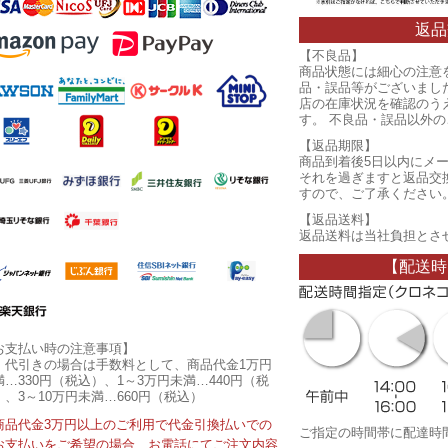
返品
【不良品】
商品状態には細心の注意
品・誤品等がございまし
店の在庫状況を確認のう
す。 不良品・誤品以外
【返品期限】
商品到着後5日以内にメ
それを過ぎますと返品交
すので、ご了承ください
【返品送料】
返品送料は当社負担とさ
【配送時
お支払い時の注意事項】
・代引きの場合は手数料として、商品代金1万円
満…330円（税込）、1～3万円未満…440円（税
）、3～10万円未満…660円（税込）
商品代金3万円以上のご利用で代金引換払いでの
ご指定の時間帯に配達時
お支払いをご希望の場合、お電話にてご注文内容