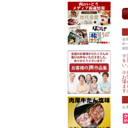
全
※
9
※
を
い
※
お
場
ま
す
お