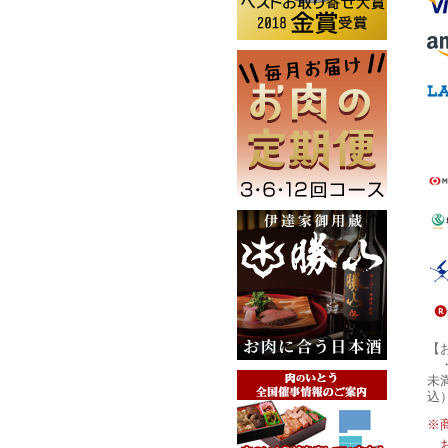
【
未
込
※