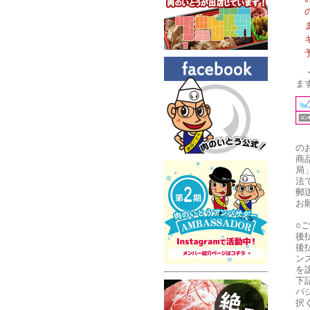
ま
の
商
局
法
郵
お
○
後
後
ン
を
下
バ
択