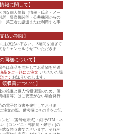
情報に関して】
大切な個人情報（情報・氏名・メー
判所・警察機関等・公共機関からの
外、第三者に譲渡または利用する事
支払い期限】
にお支払い下さい。 3週間を過ぎて
文をキャンセルさせていただきま
の同梱について】
場合は商品を同梱してお荷物を発送
凍品をご一緒にご注文
いただいた場
分けて
お送りいたします。
・領収書について】
化の推進と個人情報保護のため、個
明細書等）はご要望がない場合発行
応の電子領収書を発行しておりま
、ご注文の際、備考欄にその旨をご記
コンビニ(番号端末式)・銀行ATM・ネ
払い（コンビニ・郵便局・銀行）]の
正式な領収書でございます。それぞ