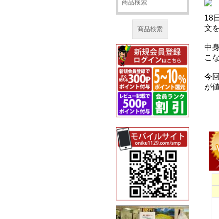
1
文
商品検索
中
こな
今
が