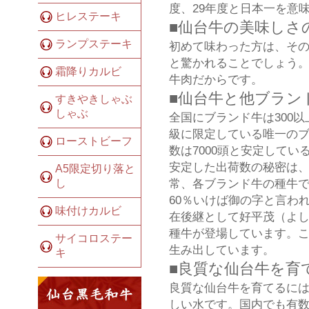
度、29年度と日本一を意
ヒレステーキ
■仙台牛の美味しさ
ランプステーキ
初めて味わった方は、そ
と驚かれることでしょう
霜降りカルビ
牛肉だからです。
■仙台牛と他ブラン
すきやきしゃぶ
しゃぶ
全国にブランド牛は300
級に限定している唯一のブ
ローストビーフ
数は7000頭と安定して
安定した出荷数の秘密は
A5限定切り落と
常、各ブランド牛の種牛で
し
60％いけば御の字と言わ
味付けカルビ
在後継として好平茂（よ
種牛が登場しています。こ
サイコロステー
生み出しています。
キ
■良質な仙台牛を育
良質な仙台牛を育てるには
しい水です。国内でも有