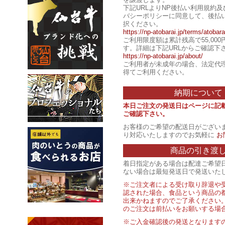
下記URLよりNP後払い利用規約
バシーポリシーに同意して、後払
択ください。
https://np-atobarai.jp/terms/atobara
ご利用限度額は累計残高で55,00
す。詳細は下記URLからご確認下
https://np-atobarai.jp/about/
ご利用者が未成年の場合、法定代
得てご利用ください。
納期について
本日ご注文の発送日はページに記
ご確認下さい。
お客様のご希望の配送日がござい
り対応いたしますのでお気軽に
お
商品の引き渡
着日指定がある場合は配達ご希望
ない場合は最短発送日で発送いた
※ご注文者による受け取り辞退や
認された場合、食品という商品の
出来かねますのでご了承ください
のご注文は前払いをお願いする場
※ご入金確認後の発送となります