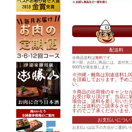
配送料
全商品送料は
無料
です。
※一部、お試し商品には、送付先
900円が発生致します。
※沖縄・離島は別途送料1,0
を頂戴しております。予め
い。
※商品の出荷後のキャンセ
お受け取り頂けず、当店に
場合は、送料を差し引いた
または送料のご請求をさせ
すのでご了承くださいませ
お支払いについ
お支払いは以下の方法がご選択い