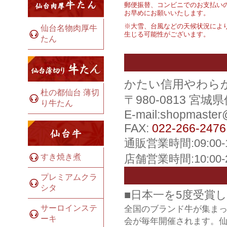
郵便振替、コンビニでのお支払い
お早めにお願いいたします。
※大雪、台風などの天候状況によ
仙台名物肉厚牛
生じる可能性がございます。
たん
かたい信用やわら
杜の都仙台 薄切
〒980-0813 宮
り牛たん
E-mail:shopmaste
FAX:
022-266-2476
通販営業時間:09:00
すき焼き煮
店舗営業時間:10:00
プレミアムクラ
シタ
■日本一を5度受賞
サーロインステ
全国のブランド牛が集ま
ーキ
会が毎年開催されます。仙