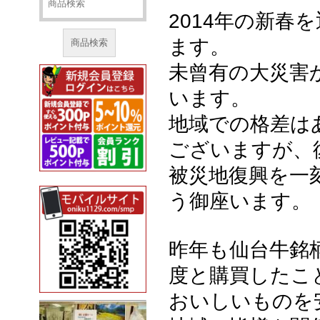
2014年の新春
ます。
商品検索
未曾有の大災害
います。
地域での格差は
ございますが、
被災地復興を一
う御座います。
昨年も仙台牛銘
度と購買したこ
おいしいものを