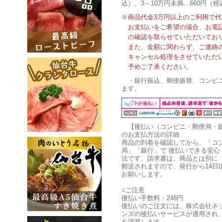
込）、3～10万円未満…660円（税
※商品代金3万円以上のご利用で
お支払いをご希望の場合、お電
の確認を取らせていただいてお
また、金額に関わらず、ご連絡
キャンセル処理をさせていただ
予めご了承ください。
・銀行振込、郵便振替、コンビ
ます。
【後払い（コンビニ・郵便局・
のお支払方法の詳細
商品の到着を確認してから、「コ
局」「銀行」で 後払いできる安心
法です。請求書は、商品とは別に
郵送されますので、発行から14日
お願いします。
○ご注意
後払い手数料：248円
後払いのご注文には、株式会社ネ
ンズの後払いサービスが適用され
を譲渡します。