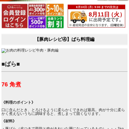
【豚肉レシピ④】ばら料理編
■ばら■
76 角煮
《料理のポイント》
口に含んだとき、とろけるように柔らかくできれば最高。肉が十分に柔ら
かく煮えないうちに調味すると、煮しまって固くなります。
《材料》
・豚ばら（皮つきで脂肪と肉がきれいな層になっているもの）・・・1kg