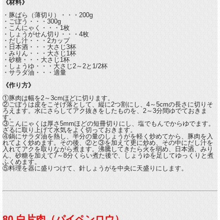
《材料》
・豚ばら（薄切り）・・・200g
・ごぼう・・・300g
・こんにゃく・・・1枚
・しょうがせん切り・・・4枚
・だし汁・・・2カップ
・日本酒・・・大さじ3杯
・みりん・・・大さじ1杯
・砂糖・・・大さじ1杯
・しょうゆ・・・大さじ2～2と1/2杯
・サラダ油・・・適量
《作り方》
①豚肉は幅を2～3cmほどに切ります。
②ごぼうは皮をこそげ落として、縦に2つ割にし、4～5cmの長さに切りそ
ろえます。水にさらしてアク抜きをしたものを、2～3分間ゆでておきま
す。
③こんにゃくは厚さ5mmほどの短冊切りにし、塩でもんでからゆでます。
ざるに取り上げて水気をよく切っておきます。
④鍋にサラダ油を熱し、半分の量のしょうがを軽く炒めてから、豚肉を入
れてよく炒めます。その後、②と③を加えて更に炒め、その中にだし汁を
入れてアクを取りながら煮ます。沸騰してきたら火を弱め、日本酒、みり
ん、砂糖を加えて7～8分くらい煮た後で、しょうゆを足してゆっくりと煮
ふくめます。
⑤料理を器に盛りつけて、針しょうがを中央に天盛りにします。
80 白片肉（パイペンロウ）