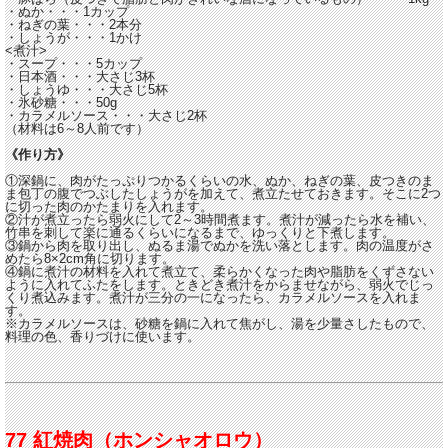
・ぬか・・・1カップ
・ねぎの葉・・・2本分
・しょうが・・・1かけ
<煮汁>
・スープ・・・5カップ
・日本酒・・・大さじ3杯
・しょうゆ・・・大さじ5杯
・氷砂糖・・・50g
・カラメルソース・・・大さじ2杯
（材料は6～8人前です）
《作り方》
①深鍋に、肉がたっぷりつかるくらいの水、ぬか、ねぎの葉、皮つきのま
ま包丁の腹でつぶしたしょうがを加えて、煮立たせておきます。そこに2つ
に切った肉のかたまりを入れます。
②汁が煮立ったら弱火にして2～3時間煮ます。煮汁が減ったら水を補い、
竹串を刺して楽に通るくらいになるまで、ゆっくりと下煮します。
③鍋から肉を取り出し、ぬるま湯でぬかを洗い落とします。肉の温度がさ
めたら8×2cm角に切ります。
④鍋に煮汁の材料を入れて煮立て、柔らかくなった肉や脂肪をくずさない
ように入れてふたをします。ときどき煮汁をからませながら、弱火でじっ
くり煮込みます。煮汁が三分の一になったら、カラメルソースを入れま
す。
※カラメルソースは、砂糖を鍋に入れて焦がし、湯を少量さしたもので、
料理の色、香りづけに使います。
77 紅焼肉（ホンシャオロウ）