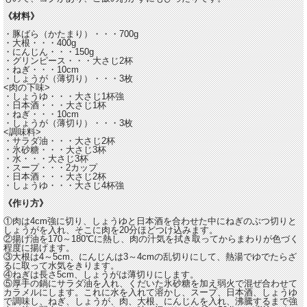
《材料》
・豚ばら（かたまり）・・・700g
・大根・・・400g
・にんじん・・・150g
・グリンピース・・・大さじ2杯
・ねぎ・・・10cm
・しょうが（薄切り）・・・3枚
<肉の下味>
・しょうゆ・・・大さじ1杯強
・日本酒・・・大さじ1杯
・ねぎ・・・10cm
・しょうが（薄切り）・・・3枚
<調味料>
・サラダ油・・・大さじ2杯
・氷砂糖・・・大さじ3杯
・水・・・大さじ3杯
・スープ・・・2カップ
・日本酒・・・大さじ2杯
・しょうゆ・・・大さじ4杯強
《作り方》
①肉は4cm強に切り、しょうゆと日本酒を合わせた中にねぎのぶつ切りと
しょうがを入れ、そこに肉を20分ほどつけ込みます。
②揚げ油を170～180℃に熱し、肉の汁気を拭き取ってからまわりが色づく
程度に揚げます。
③大根は4～5cm、にんじんは3～4cmの乱切りにして、熱湯でゆでたらざ
るに取って水気をきります。
④ねぎは長さ5cm、しょうがは薄切りにします。
⑤厚手の鍋にサラダ油を入れ、くだいた氷砂糖を加え弱火で混ぜ合わせて
カラメルにします。これに水を入れて溶かし、スープ、日本酒、しょうゆ
で調味し、ねぎ、しょうが、肉、大根、にんじんを入れ、沸騰するまで強