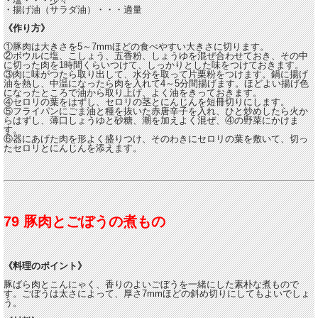
・塩・・・少々
・揚げ油（サラダ油）・・・適量
《作り方》
①豚肉は大きさを5～7mmほどの食べやすい大きさに切ります。
②ボウルに塩、こしょう、五香粉、しょうゆを混ぜ合わせておき、その中
に切った肉を1時間くらいつけて、しっかりとした味をつけておきます。
③肉に味がつたら取り出して、水分を取って片栗粉をつけます。鍋に揚げ
油を熱し、中温になったら肉を入れて4～5分間揚げます。ほどよい揚げ色
になったところで油から取り上げ、よく油をきっておきます。
④セロリの葉をはずし、セロリの茎とにんじんを短冊切りにします。
⑤フライパンにごま油と種を抜いた赤唐辛子を入れ、ひと炒めしたら火か
らはずし、薄口しょうゆと砂糖、潮を加えよく混ぜ、④の野菜にかけま
す。
⑥器にあげた肉を形よく盛りつけ、そのわきにセロリの葉を敷いて、切っ
たセロリとにんじんを添えます。
79 豚肉とごぼうの煮もの
《料理のポイント》
豚ばら肉とこんにゃく、香りのよいごぼうを一緒にした素朴な煮もので
す。ごぼうは太さによって、厚さ7mmほどの斜め切りにしてもよいでしょ
う。