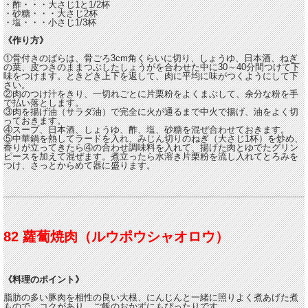
・酢・・・大さじ1と1/2杯
・砂糖・・・大さじ2杯
・塩・・・小さじ1/3杯
《作り方》
①骨付きのばらは、骨ごろ3cm角くらいに切り、しょうゆ、日本酒、ねぎ
の葉、皮つきのままつぶしたしょうがを合わせた中に30～40分間つけて下
味をつけます。ときどき上下を返して、肉に平均に味がつくようにして下
さい。
②肉のつけ汁をきり、一切れごとに片栗粉をよくまぶして、余分な粉を手
で払い落とします。
③肉を揚げ油（サラダ油）で完全に火が通るまで中火で揚げ、油をよく切
っておきます。
④スープ、日本酒、しょうゆ、酢、塩、砂糖を混ぜ合わせておきます。
⑤中華鍋を熱してラードを入れ、みじん切りのねぎ（大さじ1杯）を炒め、
香りが立ってきたら④の合わせ調味料を入れて、揚げた肉とゆでたグリン
ピースを加えて混ぜます。煮立ったら水溶き片栗粉を流し入れてとろみを
つけ、さっとからめて器に盛ります。
82 蘿蔔焼肉（ルウポウシャオロウ）
《料理のポイント》
脂肪の多い豚肉を相性の良い大根、にんじんと一緒に照りよく煮あげた煮
もので、コクがあり、ご飯のおかずにもぴったりです。