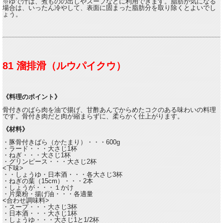
※ゆで汁は、煮ものの出しやスープなどに利用できます。脂肪が気になる
場合は、いったん冷やして、表面に固まった脂肪分を取り除くとよいでし
ょう。
81 溜排滑（ルウパイクウ）
《料理のポイント》
骨付きのばら肉を油で揚げ、甘酢あんでからめたコクのある味わいの料理
です。骨付き肉だと肉が縮まらずに、柔らかく仕上がります。
《材料》
・豚骨付きばら（かたまり）・・・600g
・ラード・・・大さじ1杯
・ねぎ・・・大さじ1杯
・グリンピース・・・大さじ2杯
<下味>
・・しょうゆ・日本酒・・・各大さじ3杯
・ねぎの葉（15cm）・・・2本
・しょうが・・・１かけ
・片栗粉・揚げ油・・・各適量
<合わせ調味料>
・スープ・・・大さじ3杯
・日本酒・・・大さじ1杯
・しょうゆ・・・大さじ1と1/2杯