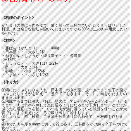
《料理のポイント》
かたまりの豚ばら肉をゆで、薄く切って三杯酢でいただくさっぱりとした
料理。肉は余分な脂肪を除いてしまいますから300g以上の肉を用意したい
ものです。
《材料》
・豚ばら（かたまり）・・・400g
・日本酒・・・大さじ2杯
・ねぎの葉・しょうが・練り辛子・・・各適量
<三杯酢>
・しょうゆ・・・大さじ1と1/2杯
・酢・・・大さじ1杯
・砂糖・・・小さじ1/2杯
・ごま油・・・小さじ1/2杯
《作り方》
①鍋にたっぷりに水を入れ、日本酒、ねぎの葉、皮つきのまま包丁の腹で
つぶしたしょうがを加えて、煮立てておきます。そこに、肉をかたまりの
まま入れます。
②沸騰するまでは強火、後は、弱火にして1時間半から2時間ゆっくりとゆ
でます。肉に竹串を刺して楽に通るようになるまで下煮します。ゆで汁が
減ったら適宜に水を補い、いつも肉が湯に浸っている状態を保つことが大
切です。よく煮えたところで取り出して冷まします。
③しょうゆ、酢、砂糖、ごま油を分量通りに合わせて、三杯酢を作りま
す。
④ゆでた肉を厚さ4mmに切って器に盛り、三杯酢をかけ練り辛子をつけて
食べます。