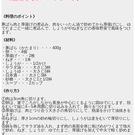
《料理のポイント》
豚ばら肉と厚揚げの煮込み。肉をいったん油で炒めてから厚揚げにし、ゆ
でたまごと一緒に煮込んで、しょうがやねぎなどの香味野菜で風味をつけ
ます。
《材料》
・豚ばら（かたまり）・・・400g
・卵・・・4個
・厚揚げ・・・2枚
・ねぎ・・・1本
・しょうが・・・1/2かけ
・サラダ油・・・大さじ3杯
・しょうゆ・・・大さじ5杯
・日本酒・・・大さじ3杯
・砂糖・・・大さじ1と1/2杯
・スープ・・・2カップ
《作り方》
①肉は3cm角に切ります。
②卵は、箸でころがしながら黄身が中心にくるように固ゆでにします。殻
をむいて縦に4～5本周囲に切り込みを入れて、飾りをつけます。
③厚揚げは、肉とつり合う大きさの角切りにして、熱湯をかけて油抜きを
します。
④ねぎは、厚さ1cmの斜め輪切りにし、しょうがは皮をむいて薄切りにし
ます。
⑤鍋を熱してサラダ油を入れ、まず肉の表面全体に焦げめがつくまで強火
で炒め、ねぎ、しょうが、ゆでたまご、厚揚げを加えて中火で軽く炒めま
す。