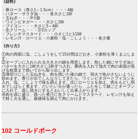
《材料》
・豚ロース（厚さ1～1.5cm）・・・4枚
・バター・サラダ油・・・各大さじ1杯
・玉ねぎ・・・中1個
・ワインビネガー・・・大さじ2杯
・ブイヨン・・・大さじ3～4杯
・生クリーム・・・2/3カップ
・フレンチマスタード・・・小さじ1と1/2杯
・レモン汁・ローリエ・小麦粉・塩・こしょう・・・各少量
《作り方》
①肉の両面に塩、こしょうをして15分間ほどおき、小麦粉を薄くまぶしま
す。
②オーブンに入れられる大きさの鍋を用意します。熱した鍋にサラダ油と
バターを大さじ1杯大さじ1杯ずつ入れ、豚肉を入れて強火で肉の表面が焦
げる程度まで焼いてから取り出します。
③薄切りにした玉ねぎを、肉を焼いた後の鍋で、弱火で焦がさないように
炒めます。香りが出てしんなりしてきたら、ワインビネガーとブイヨンを
入れ、塩、こしょうで味を調えます。次にローリエを加え、肉をもどし弱
火でしばらく煮ます。だいたい火が通ったら、ふたをして鍋ごとオーブン
に入れて、蒸し焼きにするとおいしく出来上がります。
④肉を器に盛り、残った煮汁に生クリームとマスタード、レモン汁を加え
て軽く火を通し、最後味を調えて肉にかけます。
102 コールドポーク