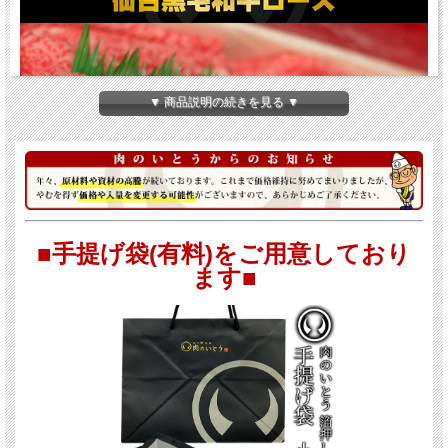
▼ 商品説明の続きを見る ▼
■手提げ袋(有料)をご用意しており
ます■
高級店の黒毛和牛上ロース
きめ細かな霜降りのある部位を使用した3＆4等級の上質な仙台黒毛和牛すき焼き・
しゃぶしゃぶ用ロースです。
5等級でなければ呼称を許されない「仙台牛」の厳しい規格にわずかに沿わないも
のが、
仙台黒毛和牛
になります。 育った環境は仙台牛と全く同じ。 仙台牛には及
ばないものの、非常に高い品質の黒毛和牛です。