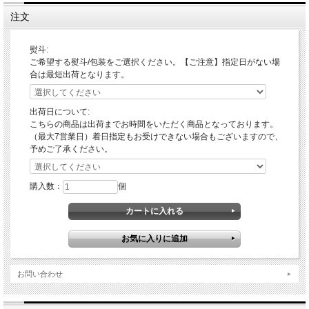
注文
熨斗:
ご希望する熨斗/包装をご選択ください。【ご注意】指定日がない場
合は最短出荷となります。
4.仙台黒毛和牛 焼肉丼
塩と胡椒で下味を付けフライパンで軽く焼きます。 料理酒を入れ最後に醤
出荷日について:
油を少し。 ご飯にレタスと共に盛り付けます。
こちらの商品は出荷までお時間をいただく商品となっております。
（最大7営業日）着日指定もお受けできない場合もございますので、
予めご了承ください。
購入数：
個
お問い合わせ
5.仙台黒毛和牛 肉巻きおにぎり