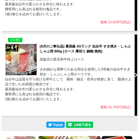
最高級仙台牛の柔らかさを存分に味わえます。
贈答用にも喜ばれる格別の逸品です。
1枚1枚心を込めてお届けいたします。
価格:13,500円(税込)
【冷凍】
[8月のご奉仕品] 最高級 A5ランク 仙台牛 すき焼き・しゃぶ
しゃぶ用 800g [ロース 薄切り 鍋物 焼肉]
高級店の黒毛和牛特上ロース
きめ細かな霜降りのある部位を使用した5等級の仙台牛すき
焼き・しゃぶしゃぶ用ロースです。
仙台牛は品質を守り続ける和牛として、風味・融点・色等が抜群に良く、脂身が上
品で甘いため肉質が格別です。
最高級仙台牛の柔らかさを存分に味わえます。
贈答用にも喜ばれる格別の逸品です。
1枚1枚心を込めてお届けいたします。
価格:16,700円(税込)