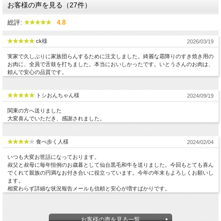
お客様の声を見る（27件）
俵型のおにぎりを肉で巻いて、塩・胡椒または焼肉のたれで味付けしてお
好みの焼き加減でいただきます。
総評:
4.8
ck様
2026/03/19
実家で久しぶりに家族団らんするために注文しました。綺麗な霜降りのすき焼き用の
お肉に、全員で舌鼓を打ちました。本当においしかったです。いとうさんのお肉は、
頼んで安心の品質です。
トシおんちゃん様
2024/09/19
関東の方へ送りました
大変喜んでいただき、感謝されました。
食べ歩く人様
2024/02/04
6.仙台黒毛和牛 冷しゃぶサラダ
いつも大変お世話になっております。
ロース肉を熱湯に入れた後すぐに冷水で冷やし、レタスを上に載せれば、
叔父と叔母に毎年恒例のお歳暮として仙台黒毛和牛を送りました。今回もとても喜ん
簡単で美味しい冷しゃぶサラダの出来上がり。
でくれて親族の円満なお付き合いに役立っています。今年の年末もよろしくお願いし
ます。
相変わらず詳細な状況報告メールも信頼と安心が増すばかりです。
お客様の声を見る一覧