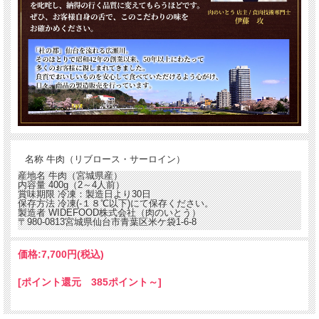
名称
牛肉（リブロース・サーロイン）
3.仙台黒毛和牛の焼き肉
産地名
牛肉（宮城県産）
フライパンでも美味しく焼けます。 サラダ油は使わず牛脂で焼いてくださ
内容量
400g（2～4人前）
賞味期限
冷凍：製造日より30日
い。 塩だけでシンプルに食べるのがおすすです。
保存方法
冷凍(-１８℃以下)にて保存ください。
製造者
WIDEFOOD株式会社（肉のいとう）
〒980-0813宮城県仙台市青葉区米ケ袋1-6-8
価格:
7,700円
(税込)
[ポイント還元 385ポイント～]