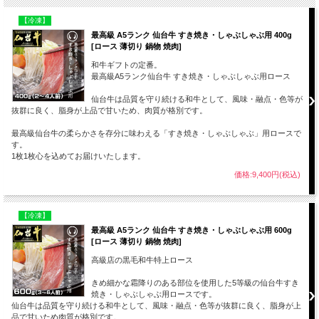
【冷凍】
最高級 A5ランク 仙台牛 すき焼き・しゃぶしゃぶ用 400g
[ロース 薄切り 鍋物 焼肉]
和牛ギフトの定番。
最高級A5ランク仙台牛 すき焼き・しゃぶしゃぶ用ロース
仙台牛は品質を守り続ける和牛として、風味・融点・色等が
抜群に良く、脂身が上品で甘いため、肉質が格別です。
最高級仙台牛の柔らかさを存分に味わえる「すき焼き・しゃぶしゃぶ」用ロースで
す。
1枚1枚心を込めてお届けいたします。
価格:9,400円(税込)
【冷凍】
最高級 A5ランク 仙台牛 すき焼き・しゃぶしゃぶ用 600g
[ロース 薄切り 鍋物 焼肉]
高級店の黒毛和牛特上ロース
きめ細かな霜降りのある部位を使用した5等級の仙台牛すき
焼き・しゃぶしゃぶ用ロースです。
仙台牛は品質を守り続ける和牛として、風味・融点・色等が抜群に良く、脂身が上
品で甘いため肉質が格別です。