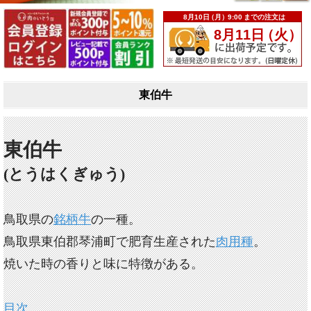
東伯牛
東伯牛
(とうはくぎゅう)
鳥取県の
銘柄牛
の一種。
鳥取県東伯郡琴浦町で肥育生産された
肉用種
。
焼いた時の香りと味に特徴がある。
目次