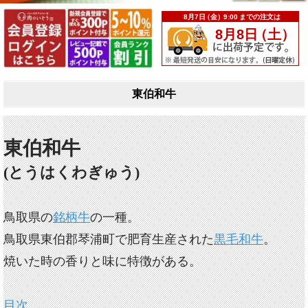
東伯和牛
東伯和牛
(とうはくわぎゅう)
鳥取県の
銘柄牛
の一種。
鳥取県東伯郡琴浦町で肥育生産された
黒毛和牛
。
焼いた時の香りと味に特徴がある。
目次