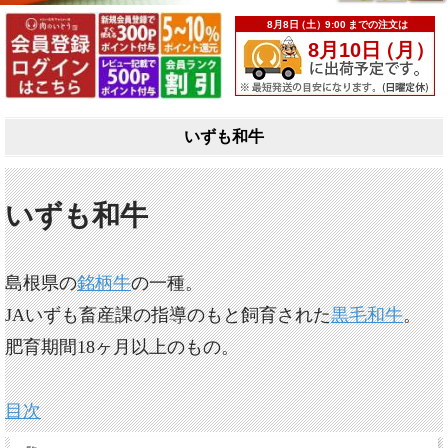
いずも和牛
いずも和牛
島根県の
銘柄牛
の一種。
JAいずも畜産課の指導のもと飼育された
黒毛和牛
。
肥育期間18ヶ月以上のもの。
目次