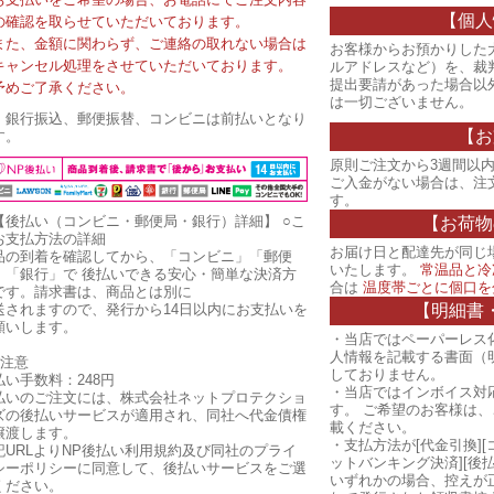
【個人
の確認を取らせていただいております。
また、金額に関わらず、ご連絡の取れない場合は
お客様からお預かりした
キャンセル処理をさせていただいております。
ルアドレスなど）を、裁
提出要請があった場合以
予めご了承ください。
は一切ございません。
・銀行振込、郵便振替、コンビニは前払いとなり
【お
す。
原則ご注文から3週間以内
ご入金がない場合は、注
す。
【後払い（コンビニ・郵便局・銀行）詳細】
○こ
【お荷物
お支払方法の詳細
お届け日と配達先が同じ
品の到着を確認してから、「コンビニ」「郵便
いたします。
常温品と冷
」「銀行」で 後払いできる安心・簡単な決済方
合は
温度帯ごとに個口を
です。請求書は、商品とは別に
【明細書
送されますので、発行から14日以内にお支払いを
願いします。
・当店ではペーパーレス
人情報を記載する書面（
ご注意
しておりません。
払い手数料：248円
・当店ではインボイス対
払いのご注文には、株式会社ネットプロテクショ
す。 ご希望のお客様は
ズの後払いサービスが適用され、同社へ代金債権
載ください。
譲渡します。
・支払方法が[代金引換][
記URLよりNP後払い利用規約及び同社のプライ
ットバンキング決済][後
シーポリシーに同意して、後払いサービスをご選
いずれかの場合、控えが
ください。