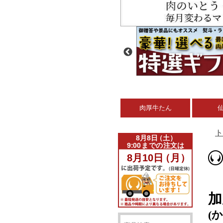
肉厚牛たん
ト
加
(