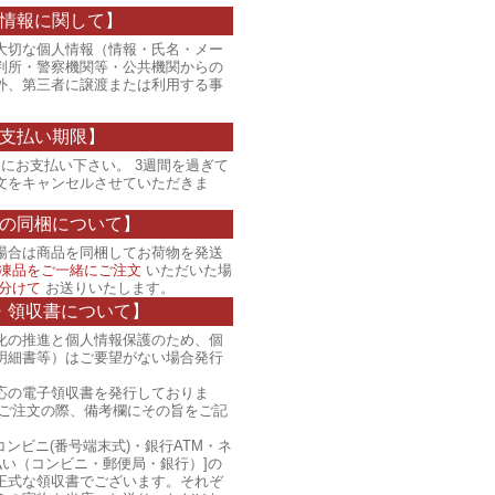
情報に関して】
大切な個人情報（情報・氏名・メー
判所・警察機関等・公共機関からの
外、第三者に譲渡または利用する事
支払い期限】
にお支払い下さい。 3週間を過ぎて
文をキャンセルさせていただきま
の同梱について】
場合は商品を同梱してお荷物を発送
凍品をご一緒にご注文
いただいた場
分けて
お送りいたします。
・領収書について】
化の推進と個人情報保護のため、個
明細書等）はご要望がない場合発行
応の電子領収書を発行しておりま
、ご注文の際、備考欄にその旨をご記
コンビニ(番号端末式)・銀行ATM・ネ
払い（コンビニ・郵便局・銀行）]の
正式な領収書でございます。それぞ