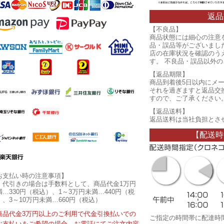
返品
【不良品】
商品状態には細心の注意
品・誤品等がございまし
店の在庫状況を確認のう
す。 不良品・誤品以外
【返品期限】
商品到着後5日以内にメ
それを過ぎますと返品交
すので、ご了承ください
【返品送料】
返品送料は当社負担とさ
【配送時
お支払い時の注意事項】
・代引きの場合は手数料として、商品代金1万円
満…330円（税込）、1～3万円未満…440円（税
）、3～10万円未満…660円（税込）
商品代金3万円以上のご利用で代金引換払いでの
ご指定の時間帯に配達時
お支払いをご希望の場合、お電話にてご注文内容