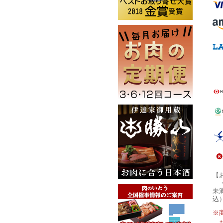
【
未
込
※