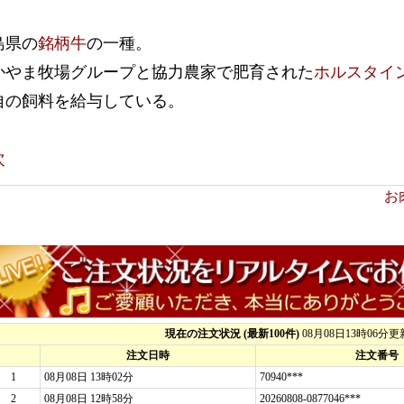
島県の
銘柄牛
の一種。
かやま牧場グループと協力農家で肥育された
ホルスタイ
自の飼料を給与している。
次
お