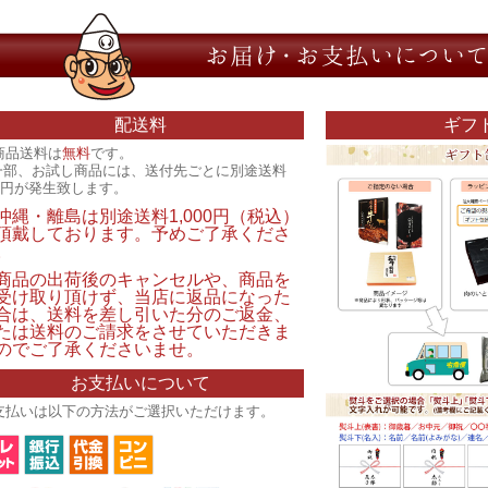
配送料
ギフ
商品送料は
無料
です。
一部、お試し商品には、送付先ごとに別途送料
00円が発生致します。
沖縄・離島は別途送料1,000円（税込）
頂戴しております。予めご了承くださ
。
商品の出荷後のキャンセルや、商品を
受け取り頂けず、当店に返品になった
合は、送料を差し引いた分のご返金、
たは送料のご請求をさせていただきま
のでご了承くださいませ。
お支払いについて
支払いは以下の方法がご選択いただけます。