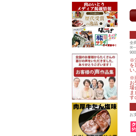
全
※
9
※
を
い
※
お
場
ま
す
お