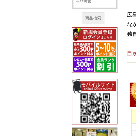
広
商品検索
な
独
目