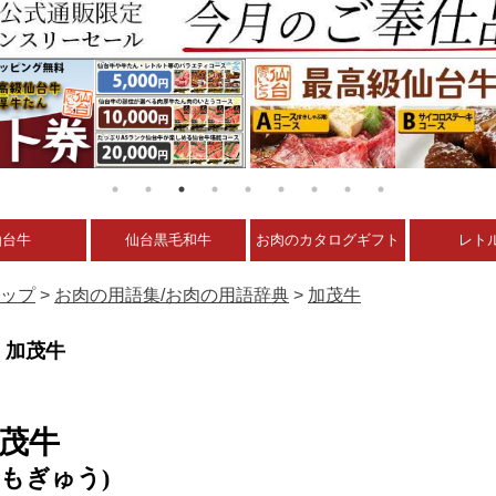
仙台牛
仙台黒毛和牛
お肉のカタログギフト
レト
ップ
>
お肉の用語集/お肉の用語辞典
>
加茂牛
加茂牛
茂牛
かもぎゅう)