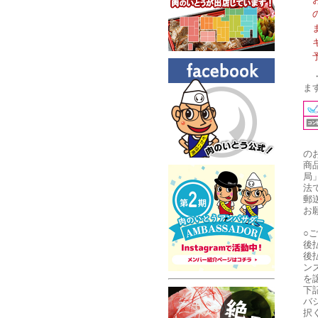
ま
の
商
局
法
郵
お
○
後
後
ン
を
下
バ
択