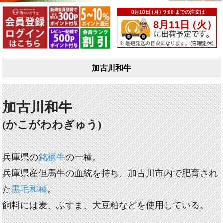
加古川和牛
加古川和牛
(かこがわわぎゅう)
兵庫県の
銘柄牛
の一種。
兵庫県産但馬牛の血統を持ち、加古川市内で肥育され
た
黒毛和種
。
飼料には麦、ふすま、大豆粕などを使用している。