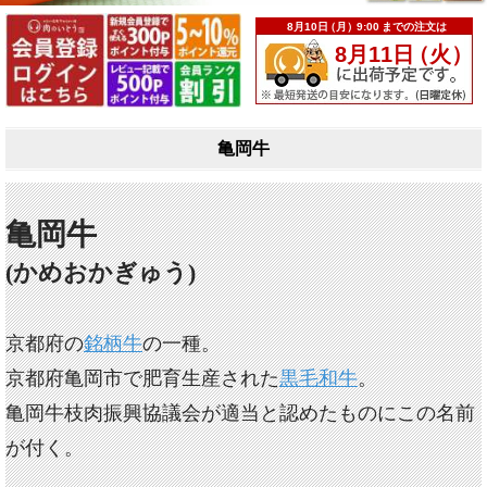
亀岡牛
亀岡牛
(かめおかぎゅう)
京都府の
銘柄牛
の一種。
京都府亀岡市で肥育生産された
黒毛和牛
。
亀岡牛枝肉振興協議会が適当と認めたものにこの名前
が付く。