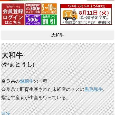
大和牛
大和牛
(やまとうし)
奈良県の
銘柄牛
の一種。
奈良県で肥育生産された未経産のメスの
黒毛和牛
。
指定生産者が生産を行っている。
目次