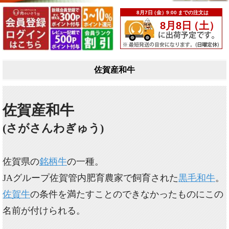
佐賀産和牛
佐賀産和牛
(さがさんわぎゅう)
佐賀県の
銘柄牛
の一種。
JAグループ佐賀管内肥育農家で飼育された
黒毛和牛
。
佐賀牛
の条件を満たすことのできなかったものにこの
名前が付けられる。