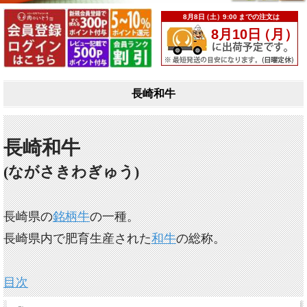
長崎和牛
長崎和牛
(ながさきわぎゅう)
長崎県の
銘柄牛
の一種。
長崎県内で肥育生産された
和牛
の総称。
目次