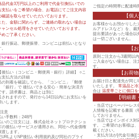
商品代金3万円以上のご利用で代金引換払いでの
ご指定の時間帯に配達時
お支払いをご希望の場合、お電話にてご注文内容
【個人
の確認を取らせていただいております。
また、金額に関わらず、ご連絡の取れない場合は
お客様からお預かりした
キャンセル処理をさせていただいております。
ルアドレスなど）を、裁
提出要請があった場合以
予めご了承ください。
は一切ございません。
・銀行振込、郵便振替、コンビニは前払いとなり
【お
す。
原則ご注文から3週間以内
ご入金がない場合は、注
す。
【後払い（コンビニ・郵便局・銀行）詳細】
○こ
【お荷物
お支払方法の詳細
お届け日と配達先が同じ
品の到着を確認してから、「コンビニ」「郵便
いたします。
常温品と冷
」「銀行」で 後払いできる安心・簡単な決済方
合は
温度帯ごとに個口を
です。請求書は、商品とは別に
【明細書
送されますので、発行から14日以内にお支払いを
願いします。
・当店ではペーパーレス
人情報を記載する書面（
ご注意
しておりません。
払い手数料：248円
・当店ではインボイス対
払いのご注文には、株式会社ネットプロテクショ
す。 ご希望のお客様は
ズの後払いサービスが適用され、同社へ代金債権
載ください。
譲渡します。
・支払方法が[代金引換][
記URLよりNP後払い利用規約及び同社のプライ