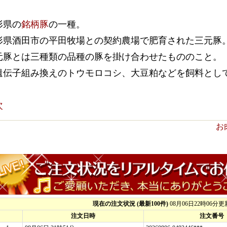
形県の
銘柄豚
の一種。
形県酒田市の平田牧場との契約農場で肥育された三元豚
元豚とは三種類の品種の豚を掛け合わせたもののこと。
遺伝子組み換えのトウモロコシ、大豆粕などを飼料とし
次
お