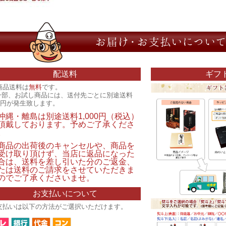
配送料
ギフ
商品送料は
無料
です。
一部、お試し商品には、送付先ごとに別途送料
00円が発生致します。
沖縄・離島は別途送料1,000円（税込）
頂戴しております。予めご了承くださ
。
商品の出荷後のキャンセルや、商品を
受け取り頂けず、当店に返品になった
合は、送料を差し引いた分のご返金、
たは送料のご請求をさせていただきま
のでご了承くださいませ。
お支払いについて
支払いは以下の方法がご選択いただけます。