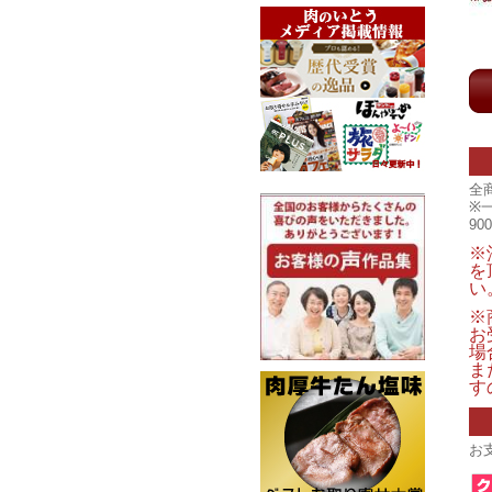
全
※
9
※
を
い
※
お
場
ま
す
お