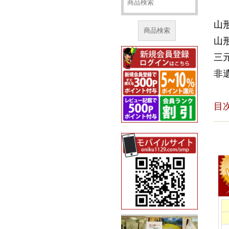
山
商品検索
山
三
非
目