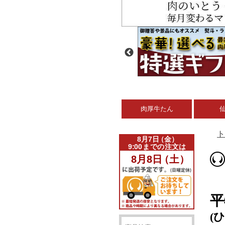
肉厚牛たん
ト
平
(