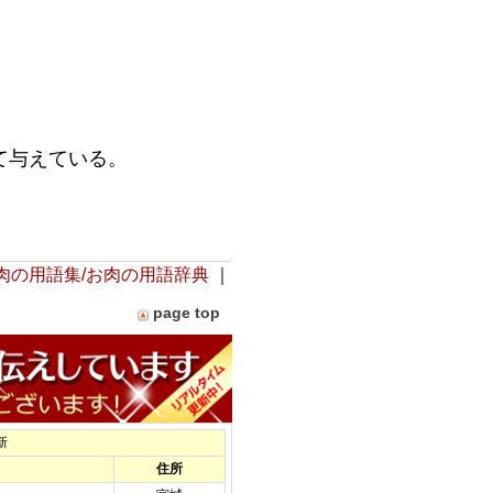
。
て与えている。
肉の用語集/お肉の用語辞典
｜
page top