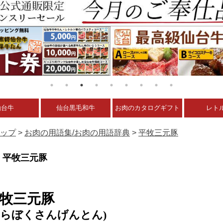
仙台牛
仙台黒毛和牛
お肉のカタログギフト
レト
ップ
>
お肉の用語集/お肉の用語辞典
>
平牧三元豚
平牧三元豚
牧三元豚
ひらぼくさんげんとん)