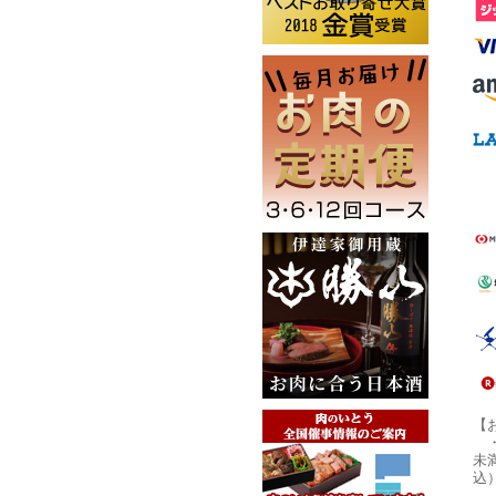
【
未
込