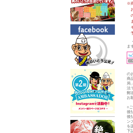
※
ま
の
商
局
法
郵
お
○
後
後
ン
を
下