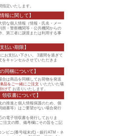
間指定いたします。
情報に関して】
大切な個人情報（情報・氏名・メー
判所・警察機関等・公共機関からの
外、第三者に譲渡または利用する事
支払い期限】
にお支払い下さい。 3週間を過ぎて
文をキャンセルさせていただきま
の同梱について】
場合は商品を同梱してお荷物を発送
凍品をご一緒にご注文
いただいた場
分けて
お送りいたします。
・領収書について】
化の推進と個人情報保護のため、個
明細書等）はご要望がない場合発行
応の電子領収書を発行しておりま
、ご注文の際、備考欄にその旨をご記
コンビニ(番号端末式)・銀行ATM・ネ