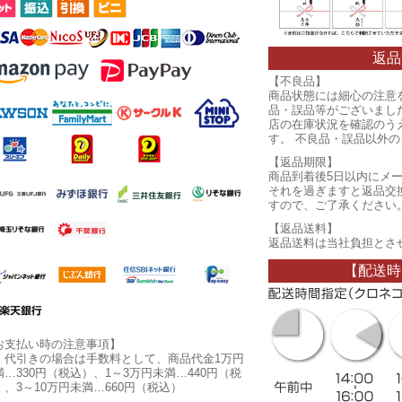
返品
【不良品】
商品状態には細心の注意
品・誤品等がございまし
店の在庫状況を確認のう
す。 不良品・誤品以外
【返品期限】
商品到着後5日以内にメ
それを過ぎますと返品交
すので、ご了承ください
【返品送料】
返品送料は当社負担とさ
【配送時
お支払い時の注意事項】
・代引きの場合は手数料として、商品代金1万円
満…330円（税込）、1～3万円未満…440円（税
）、3～10万円未満…660円（税込）