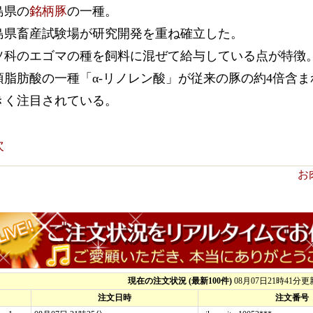
島県の
銘柄豚
の一種。
島県畜産試験場が研究開発を重ね確立した。
ソ科のエゴマの種を飼料に混ぜて給与している点が特徴
須脂肪酸の一種「α-リノレン酸」が従来の豚の約4倍含
きく注目されている。
次
お