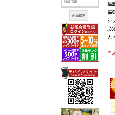
福
福
商品検索
シ
必
大
目