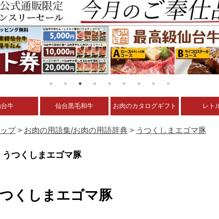
仙台牛
仙台黒毛和牛
お肉のカタログギフト
レト
ップ
>
お肉の用語集/お肉の用語辞典
>
うつくしまエゴマ豚
うつくしまエゴマ豚
つくしまエゴマ豚