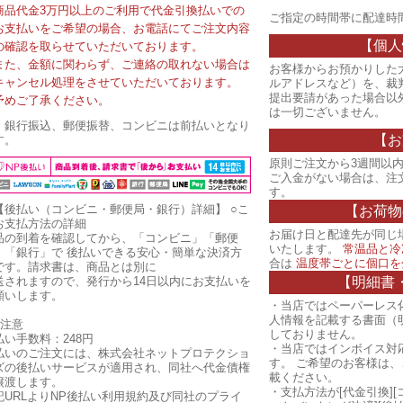
商品代金3万円以上のご利用で代金引換払いでの
ご指定の時間帯に配達時
お支払いをご希望の場合、お電話にてご注文内容
【個人
の確認を取らせていただいております。
また、金額に関わらず、ご連絡の取れない場合は
お客様からお預かりした
キャンセル処理をさせていただいております。
ルアドレスなど）を、裁
提出要請があった場合以
予めご了承ください。
は一切ございません。
・銀行振込、郵便振替、コンビニは前払いとなり
【お
す。
原則ご注文から3週間以内
ご入金がない場合は、注
す。
【後払い（コンビニ・郵便局・銀行）詳細】
○こ
【お荷物
お支払方法の詳細
お届け日と配達先が同じ
品の到着を確認してから、「コンビニ」「郵便
いたします。
常温品と冷
」「銀行」で 後払いできる安心・簡単な決済方
合は
温度帯ごとに個口を
です。請求書は、商品とは別に
【明細書
送されますので、発行から14日以内にお支払いを
願いします。
・当店ではペーパーレス
人情報を記載する書面（
ご注意
しておりません。
払い手数料：248円
・当店ではインボイス対
払いのご注文には、株式会社ネットプロテクショ
す。 ご希望のお客様は
ズの後払いサービスが適用され、同社へ代金債権
載ください。
譲渡します。
・支払方法が[代金引換][
記URLよりNP後払い利用規約及び同社のプライ