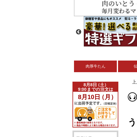
肉厚牛たん
ト
う