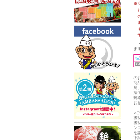
※
ま
の
商
局
法
郵
お
○
後
後
ン
を
下