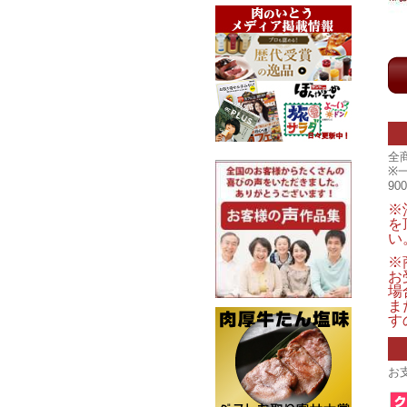
全
※
9
※
を
い
※
お
場
ま
す
お