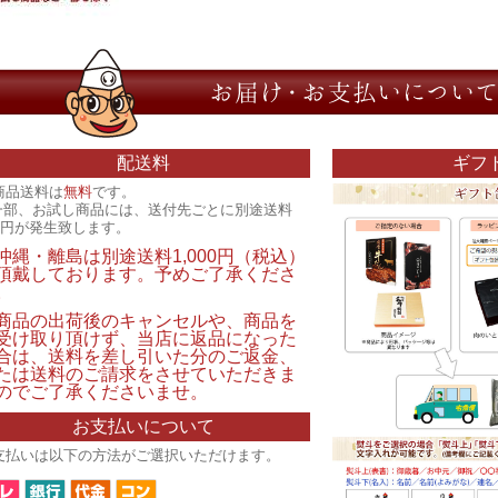
配送料
ギフ
商品送料は
無料
です。
一部、お試し商品には、送付先ごとに別途送料
00円が発生致します。
沖縄・離島は別途送料1,000円（税込）
頂戴しております。予めご了承くださ
。
商品の出荷後のキャンセルや、商品を
受け取り頂けず、当店に返品になった
合は、送料を差し引いた分のご返金、
たは送料のご請求をさせていただきま
のでご了承くださいませ。
お支払いについて
支払いは以下の方法がご選択いただけます。