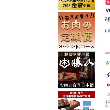
【
未
込