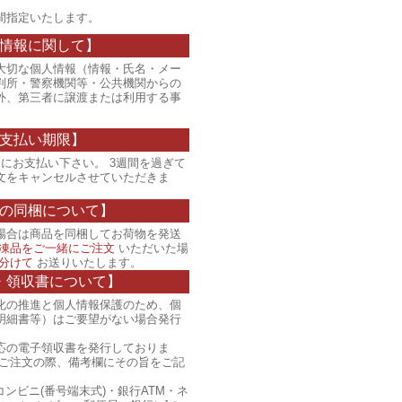
間指定いたします。
情報に関して】
大切な個人情報（情報・氏名・メー
判所・警察機関等・公共機関からの
外、第三者に譲渡または利用する事
支払い期限】
にお支払い下さい。 3週間を過ぎて
文をキャンセルさせていただきま
の同梱について】
場合は商品を同梱してお荷物を発送
凍品をご一緒にご注文
いただいた場
分けて
お送りいたします。
・領収書について】
化の推進と個人情報保護のため、個
明細書等）はご要望がない場合発行
応の電子領収書を発行しておりま
、ご注文の際、備考欄にその旨をご記
コンビニ(番号端末式)・銀行ATM・ネ