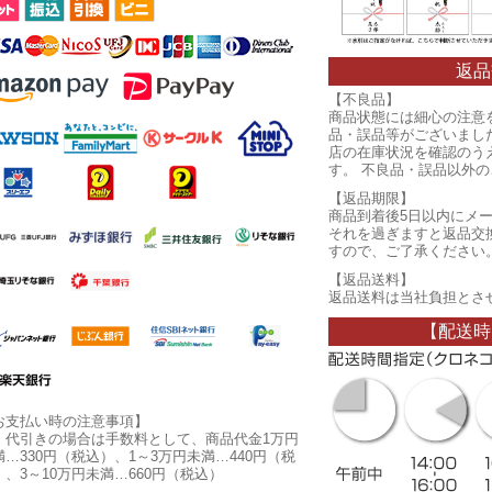
返品
【不良品】
商品状態には細心の注意
品・誤品等がございまし
店の在庫状況を確認のう
す。 不良品・誤品以外
【返品期限】
商品到着後5日以内にメ
それを過ぎますと返品交
すので、ご了承ください
【返品送料】
返品送料は当社負担とさ
【配送時
お支払い時の注意事項】
・代引きの場合は手数料として、商品代金1万円
満…330円（税込）、1～3万円未満…440円（税
）、3～10万円未満…660円（税込）