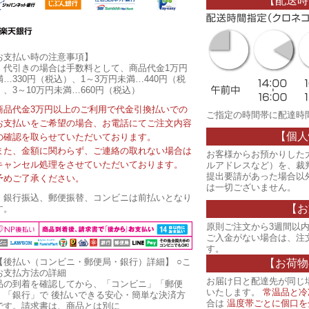
【配送時
お支払い時の注意事項】
・代引きの場合は手数料として、商品代金1万円
満…330円（税込）、1～3万円未満…440円（税
）、3～10万円未満…660円（税込）
商品代金3万円以上のご利用で代金引換払いでの
ご指定の時間帯に配達時
お支払いをご希望の場合、お電話にてご注文内容
【個人
の確認を取らせていただいております。
また、金額に関わらず、ご連絡の取れない場合は
お客様からお預かりした
キャンセル処理をさせていただいております。
ルアドレスなど）を、裁
提出要請があった場合以
予めご了承ください。
は一切ございません。
・銀行振込、郵便振替、コンビニは前払いとなり
【お
す。
原則ご注文から3週間以内
ご入金がない場合は、注
す。
【後払い（コンビニ・郵便局・銀行）詳細】
○こ
【お荷物
お支払方法の詳細
お届け日と配達先が同じ
品の到着を確認してから、「コンビニ」「郵便
いたします。
常温品と冷
」「銀行」で 後払いできる安心・簡単な決済方
合は
温度帯ごとに個口を
です。請求書は、商品とは別に