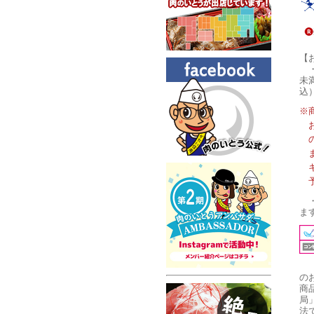
【
未
込
※
ま
の
商
局
法