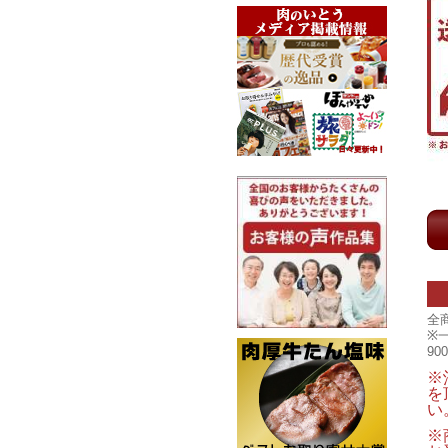
全
※
9
※
を
い
※