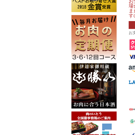
お
場
ま
す
お