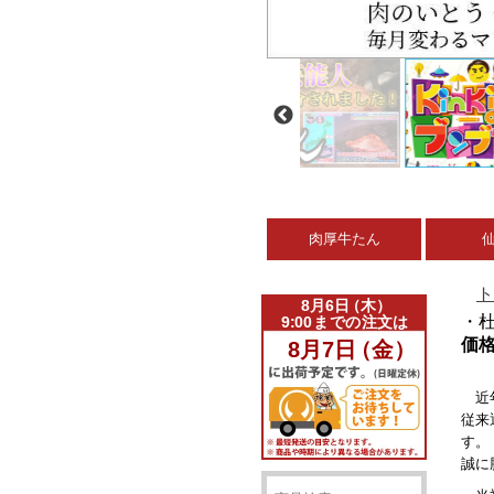
肉厚牛たん
ト
・
価
近
従来
す。
誠に