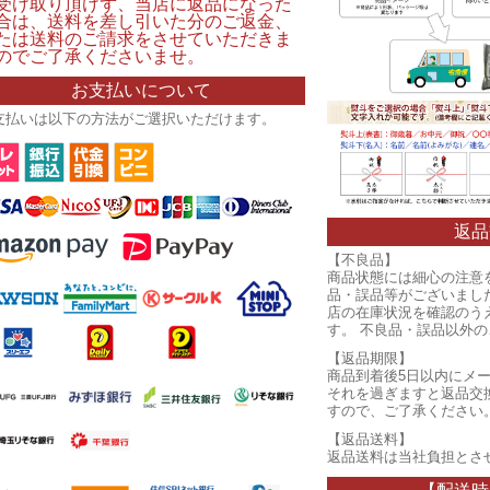
受け取り頂けず、当店に返品になった
合は、送料を差し引いた分のご返金、
たは送料のご請求をさせていただきま
のでご了承くださいませ。
お支払いについて
支払いは以下の方法がご選択いただけます。
返品
【不良品】
商品状態には細心の注意
品・誤品等がございまし
店の在庫状況を確認のう
す。 不良品・誤品以外
【返品期限】
商品到着後5日以内にメ
それを過ぎますと返品交
すので、ご了承ください
【返品送料】
返品送料は当社負担とさ