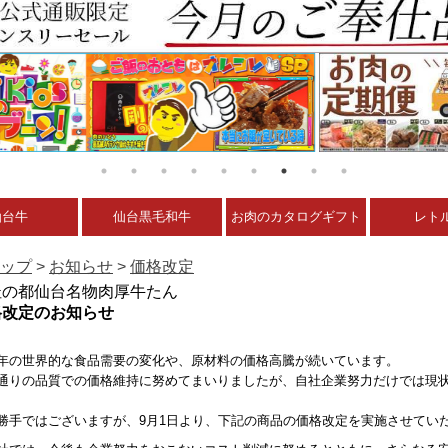
仙台牛
仙台黒毛和牛
お肉のカタログギフト
レト
ップ
>
お知らせ
>
価格改定
杜の都仙台名物肉厚牛たん
格改定のお知らせ
年の世界的な食品需要の変化や、原材料の価格高騰が続いています。
通りの品質での価格維持に努めてまいりましたが、自社企業努力だけでは現
勝手ではございますが、9月1日より、下記の商品の価格改定を実施させてい