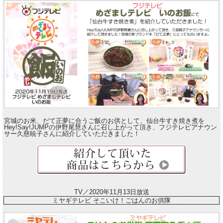
宮城のお米、だて正夢に合うご飯のお供として、仙台牛すき焼き煮を
Hey!Say!JUMPの伊野尾慧さんに召し上がって頂き、フジテレビアナウン
サー久慈暁子さんに紹介していただきました！
TV／2020年11月13日放送
ミヤギテレビ そこいけ！ごはんのお供隊