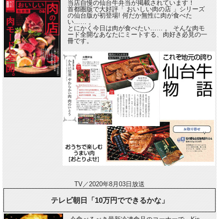
当店自慢の仙台牛弁当が掲載されています！
首都圏版で大好評「 おいしい肉の店 」シリーズ
の仙台版が初登場! 何だか無性に肉が食べた
い…… 。
とにかく今日は肉が食べたい…… 。 そんな肉モ
ード全開なあなたにミートする、肉好き必見の一
冊です。
TV／2020年8月03日放送
テレビ朝日「10万円でできるかな」