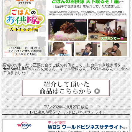
宮城のお米、だて正夢に合うご飯のお供として、仙台牛すき焼き煮を
Hey!Say!JUMPの八乙女光さん、ギャル曽根さん、TKO木本さんにに食べ
て頂きました！
TV／2020年10月27日放送
テレビ東京 WBS ワールドビジネスサテライト