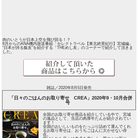
肉のいとうが日本上空を飛び回る！？
8月からのANA機内放送番組「セレクトラベル【東北絶景紀行】宮城編」
“日本が誇る飯友”を紹介する「THEめし友」のコーナーで紹介して頂きま
した。
雑誌／2020年8月5日発売
「日々のごはんのお取り寄せ CREA」2020年9・10月合併
号
全国のお取り寄せ商品を紹介している中で、宮城
の逸品として、当店の肉厚牛たんが紹介されてい
ます！
全国のおいしいものをたっぷり詰めて運んでくれ
るお取り寄せは、おうちごはんに欠かせない存
在。