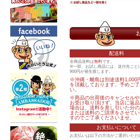
配送料
全商品送料は
無料
です。
※一部、お試し商品には、送付先ごと
900円が発生致します。
※沖縄・離島は別途送料1,00
を頂戴しております。予めご了
い。
※商品の出荷後のキャンセルや
お受け取り頂けず、当店に返品
場合は、送料を差し引いた分の
または送料のご請求をさせてい
すのでご了承くださいませ。
お支払いについて
お支払いは以下の方法がご選択いただ