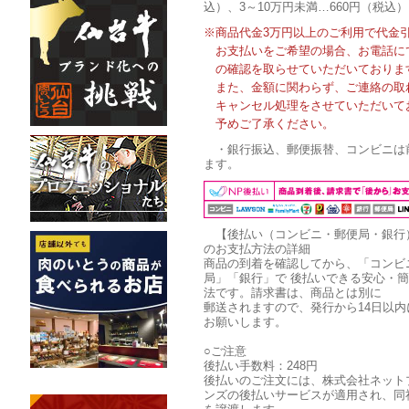
込）、3～10万円未満…660円（税込）
※商品代金3万円以上のご利用で代金
お支払いをご希望の場合、お電話に
の確認を取らせていただいておりま
また、金額に関わらず、ご連絡の取
キャンセル処理をさせていただいて
予めご了承ください。
・銀行振込、郵便振替、コンビニは
ます。
【後払い（コンビニ・郵便局・銀行
のお支払方法の詳細
商品の到着を確認してから、「コンビ
局」「銀行」で 後払いできる安心・
法です。請求書は、商品とは別に
郵送されますので、発行から14日以内
お願いします。
○ご注意
後払い手数料：248円
後払いのご注文には、株式会社ネット
ンズの後払いサービスが適用され、同