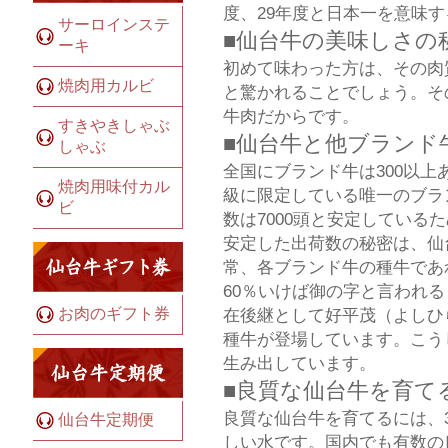
度、29年度と日本一を意味
サーロインステ
■仙台牛の美味しさの
ーキ
初めて味わった方は、その肉
焼肉用カルビ
と驚かれることでしょう。そ
牛肉だからです。
すきやきしゃぶ
■仙台牛と他ブランド
しゃぶ
全国にブランド牛は300以
焼肉用味付カル
級に限定している唯一のブラ
ビ
数は7000頭と安定している
安定した出荷数の秘密は、仙
常、各ブランド牛の種牛であ
60％いけば御の字と言われ
お肉のギフト券
在後継として好平茂（よしひ
種牛が登場しています。こう
生み出しています。
■良質な仙台牛を育て
良質な仙台牛を育てるには、
仙台牛定期便
しい水です。国内でも有数の