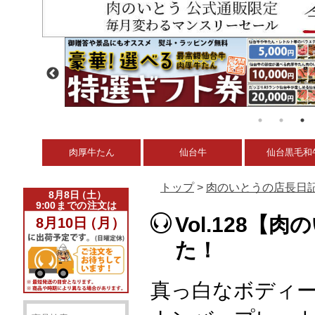
肉厚牛たん
仙台牛
仙台黒毛和
トップ
>
肉のいとうの店長日
Vol.128
た！
真っ白なボディ