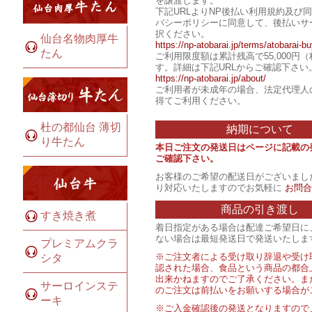
を譲渡します。
下記URLよりNP後払い利用規約及び
バシーポリシーに同意して、後払いサ
択ください。
仙台名物肉厚牛
https://np-atobarai.jp/terms/atobarai-bu
たん
ご利用限度額は累計残高で55,000円
す。詳細は下記URLからご確認下さい
https://np-atobarai.jp/about/
ご利用者が未成年の場合、法定代理人
得てご利用ください。
杜の都仙台 薄切
納期について
り牛たん
本日ご注文の発送日はページに記載の
ご確認下さい。
お客様のご希望の配送日がございまし
り対応いたしますのでお気軽に
お問合
商品の引き渡し
すき焼き煮
着日指定がある場合は配達ご希望日に
ない場合は最短発送日で発送いたしま
プレミアムクラ
※ご注文者による受け取り辞退や受け
シタ
認された場合、食品という商品の都合
出来かねますのでご了承ください。ま
サーロインステ
のご注文は前払いをお願いする場合が
ーキ
※ご入金確認後の発送となりますので