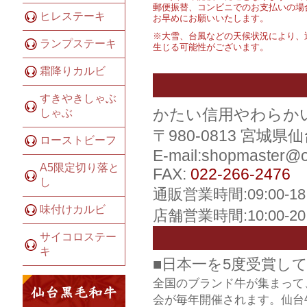
郵便振替、コンビニでのお支払いの場
ヒレステーキ
お早めにお願いいたします。
※大雪、台風などの天候状況により、
ランプステーキ
生じる可能性がございます。
霜降りカルビ
すきやきしゃぶ
かたい信用やわらか
しゃぶ
〒980-0813 宮城
ローストビーフ
E-mail:shopmaster@
A5限定切り落と
FAX:
022-266-2476
し
通販営業時間:09:00-1
味付けカルビ
店舗営業時間:10:00-2
サイコロステー
キ
■日本一を5度受賞し
全国のブランド牛が集まって
会が毎年開催されます。仙台牛