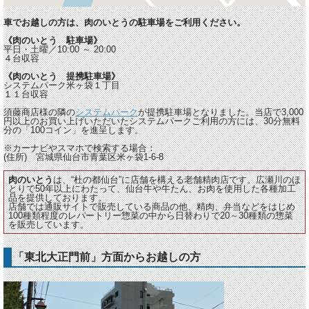
車でお越しの方は、肉のいとうの駐車場をご利用ください。
《肉のいとう 駐車場》
平日・土曜／10:00 ～ 20:00
４台収容
《肉のいとう 提携駐車場》
システムパーク米ヶ袋１丁目
１１台収容
須藤商店様の隣の
システムパーク
が提携駐車場となりました。当店で3,000
円以上のお買い上げいただいたシステムパークご利用の方には、30分無料
分の「100コイン」を進呈します。
※カーナビやスマホで検索する場合：
(住所) 宮城県仙台市青葉区米ヶ袋1-6-8
肉のいとう
は、“杜の都仙台”に店舗を構える老舗精肉店です。広瀬川のほ
とりで50年以上にわたって、仙台牛や牛たん、お肉を使用した各種加工
品を提供しております。
店舗では通販サイトで販売している商品の他、精肉、弁当などをはじめ
100種類程度のレパートリー惣菜の中から日替わりで20～30種類の惣菜
を販売しています。
「東北大正門前」方面からお越しの方