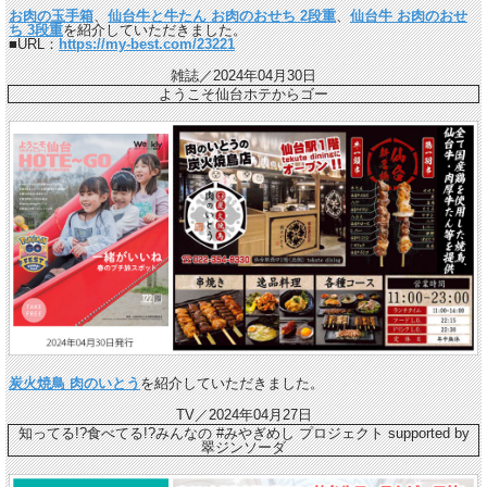
お肉の玉手箱
、
仙台牛と牛たん お肉のおせち 2段重
、
仙台牛 お肉のおせ
ち 3段重
を紹介していただきました。
■URL：
https://my-best.com/23221
雑誌／2024年04月30日
ようこそ仙台ホテからゴー
炭火焼鳥 肉のいとう
を紹介していただきました。
TV／2024年04月27日
知ってる!?食べてる!?みんなの #みやぎめし プロジェクト supported by
翠ジンソーダ