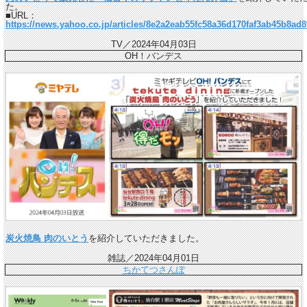
た。
■URL：
https://news.yahoo.co.jp/articles/8e2a2eab55fc58a36d170faf3ab45b8ad
TV／2024年04月03日
OH！バンデス
炭火焼鳥 肉のいとう
を紹介していただきました。
雑誌／2024年04月01日
ちかてつさんぽ