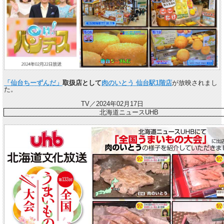
「仙台ちーずんだ」
取扱店として
肉のいとう 仙台駅1階店
が放映されまし
た。
TV／2024年02月17日
北海道ニュースUHB