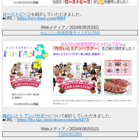
ローストビーフ
を紹介していただきました。
■URL：
https://my-best.com/4864
Webメディア／2024年08月03日
せんだい地域情報サイトKU-TAN
肉のいとう アンバサダー
について紹介していただきました。
■URL：
https://ku-tan.jp/pickupcontents/6273/
Webメディア／2024年08月01日
TOHOKU360