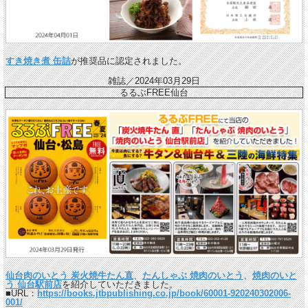
すき焼き煮 缶詰
が推奨品に認定されました。
雑誌／2024年03月29日
るるぶFREE仙台
仙台肉のいとう 炭火焼牛たん直
、
たんしゃぶ 焼肉のいとう
、
焼肉のいと
う 仙台駅前店
を紹介していただきました。
■URL：
https://books.jtbpublishing.co.jp/book/60001-920240302006-
001/