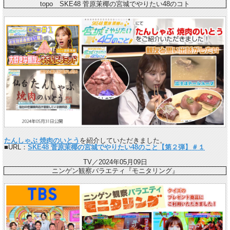
topo SKE48 菅原茉椰の宮城でやりたい48のコト
たんしゃぶ 焼肉のいとう
を紹介していただきました。
■URL：
SKE48 菅原茉椰の宮城でやりたい48のこと【第２弾】＃１
TV／2024年05月09日
ニンゲン観察バラエティ『モニタリング』