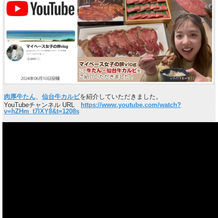
肉厚牛たん
、
仙台牛カルビ
を紹介していただきました。
YouTubeチャンネル URL
https://www.youtube.com/watch?
v=hZHm_t7lXY8&t=1208s