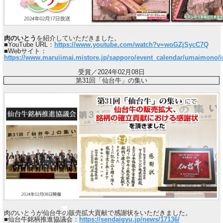
肉のいとう
を紹介していただきました。
■YouTube URL：
https://www.youtube.com/watch?v=woGZjSycC7Q
■Webサイト：
https://www.maruiimai.mistore.jp/sapporo/event_calendar/umaimono/i
受賞／2024年02月08日
第31回「仙台牛」の集い
肉のいとうが仙台牛の販売拡大貢献で感謝状をいただきました。
■仙台牛銘柄推進協議会：
https://sendaigyu.jp/news/17136/