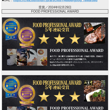
■URL：
https://crea.bunshun.jp/articles/-/46886#goog_rewarded
受賞／2024年02月29日
FOOD PROFESSIONAL AWARD