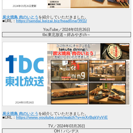
炭火焼鳥 肉のいとう
を紹介していただきました。
■URL：
https://sendai.keizai.biz/headline/3911/
YouTube／2024年03月26日
tbc東北放送～絆みやぎch～
炭火焼鳥 肉のいとう
を紹介していただきました。
■URL：
https://www.youtube.com/watch?v=mXrBqkVyViE
TV／2024年03月26日
OH！バンデス