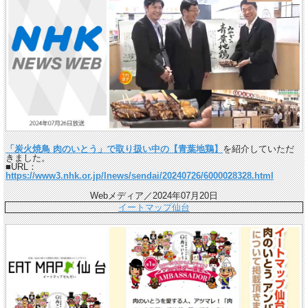
「炭火焼鳥 肉のいとう」で取り扱い中の【青葉地鶏】
を紹介していただ
きました。
■URL：
https://www3.nhk.or.jp/lnews/sendai/20240726/6000028328.html
Webメディア／2024年07月20日
イートマップ仙台