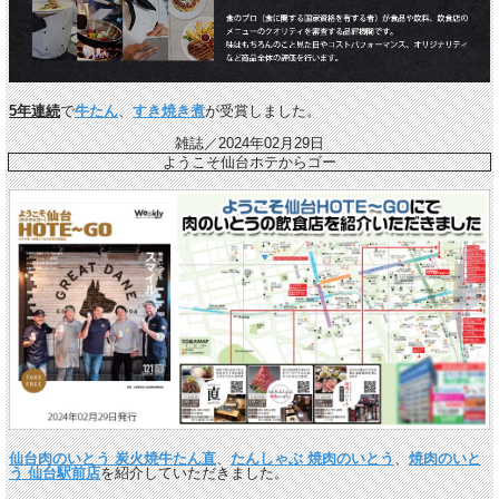
5年連続
で
牛たん
、
すき焼き煮
が受賞しました。
雑誌／2024年02月29日
ようこそ仙台ホテからゴー
仙台肉のいとう 炭火焼牛たん直
、
たんしゃぶ 焼肉のいとう
、
焼肉のいと
う 仙台駅前店
を紹介していただきました。