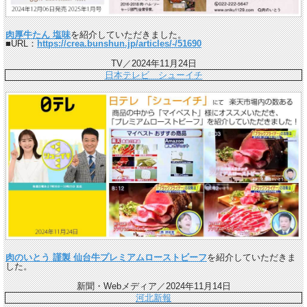
肉厚牛たん 塩味
を紹介していただきました。
■URL：
https://crea.bunshun.jp/articles/-/51690
TV／2024年11月24日
日本テレビ シューイチ
肉のいとう 謹製 仙台牛プレミアムローストビーフ
を紹介していただきま
した。
新聞・Webメディア／2024年11月14日
河北新報