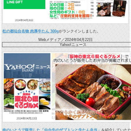
杜の都仙台名物 肉厚牛たん 300g
がランクインしました。
Webメディア／2024年04月22日
Yahoo!ニュース
肉のいとうで販売した「仙台牛のザブトンと牛たん弁当」
を紹介していた