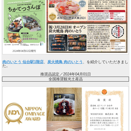
肉のいとう 仙台駅1階店
、
炭火焼鳥 肉のいとう
、を紹介していただきまし
た。
推奨品認定／2024年04月01日
全国推奨観光土産品