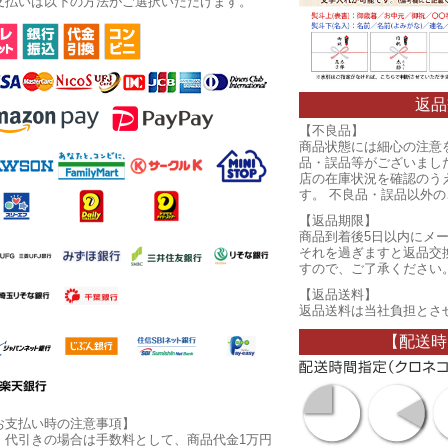
支払いは以下の方法がご選択いただけます。
返品
【不良品】
商品状態には細心の注意
品・誤品等がございまし
店の在庫状況を確認のう
す。 不良品・誤品以外
【返品期限】
商品到着後5日以内にメ
それを過ぎますと返品交
すので、ご了承ください
【返品送料】
返品送料は当社負担とさ
【配送時
お支払い時の注意事項】
・代引きの場合は手数料として、商品代金1万円