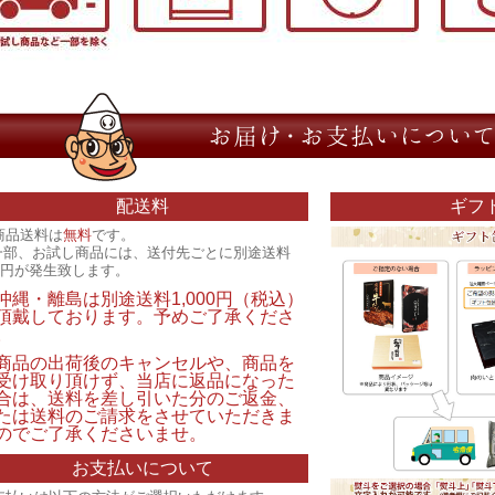
配送料
ギフ
商品送料は
無料
です。
一部、お試し商品には、送付先ごとに別途送料
00円が発生致します。
沖縄・離島は別途送料1,000円（税込）
頂戴しております。予めご了承くださ
。
商品の出荷後のキャンセルや、商品を
受け取り頂けず、当店に返品になった
合は、送料を差し引いた分のご返金、
たは送料のご請求をさせていただきま
のでご了承くださいませ。
お支払いについて