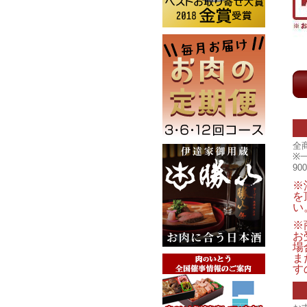
全
※
9
※
を
い
※
お
場
ま
す