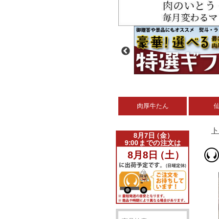
肉厚牛たん
ト