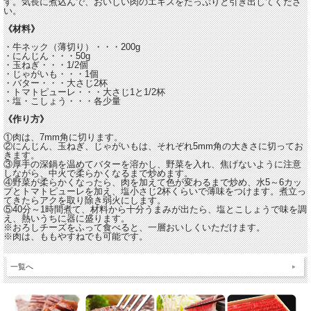
す。気長に煮込んで、おいしい肉のエキスをたっぷりと引き出してくださ
い。
《材料》
・牛ネック（薄切り）・・・200g
・にんじん・・・50g
・玉ねぎ・・・1/2個
・じゃがいも・・・1個
・バター・・・大さじ2杯
・トマトピューレ・・・大さじ1と1/2杯
・塩・こしょう・・・各少量
《作り方》
①肉は、7mm角に切ります。
②にんじん、玉ねぎ、じゃがいもは、それぞれ5mm角の大きさに切ってお
きます。
③厚手の深鍋を温めてバターを溶かし、野菜を入れ、焦げないように注意
しながら、中火で柔らかくなるまで炒めます。
④野菜が柔らかくなったら、肉を加えて色が変わるまで炒め、水5～6カッ
プとトマトピューレを加え、塩小さじ2杯くらいで薄味をつけます。煮立っ
てきたらアクを取り除き弱火にします。
⑤40分～1時間煮て、材料から十分うまみが出たら、塩とこしょうで味を調
え、熱いうちに器に盛ります。
※おろしチーズをふって食べると、一層おいしくいただけます。
※肉は、ももやすねでも可能です。
一覧へ