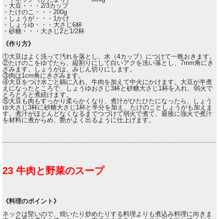
・大豆・・・2/3カップ
・たけのこ・・・200g
・しょうが・・・1かけ
・しょうゆ・・・大さじ6杯
・砂糖・・・大さじ2と1/2杯
《作り方》
①大豆はよく洗って汚れを落とし、水（4カップ）につけて一晩おきます。
②たけのこをゆでたら、縦割りにして白いアクを洗い落とし、7mm角にき
ざみます。しょうがは、みじん切りにします。
③肉は1cm角にきざみます。
④大豆をつけ水ごと鍋に入れ、牛肉を加えて中火にかけます。大豆が半煮
えになったところで、しょうゆおさじ3杯と砂糖大さじ1杯を入れ、弱火で
とろとろと煮続けます。
⑤大豆も肉もすっかり柔らかくなり、煮汁がひたひたになったら、しょう
ゆ大さじ3杯に砂糖大さじ1杯と半分を加え、たけのことしょうがも加えま
す。煮汁がほとんどなくなるまでつづけて弱火で煮て、最後に強火で煮汁
を材料に煮からめ、艶がよく出るように仕上げます。
23 牛肉と野菜のスープ
《料理のポイント》
ネックは堅いので、焼いたり炒めたりする料理よりも煮込み料理に向きま