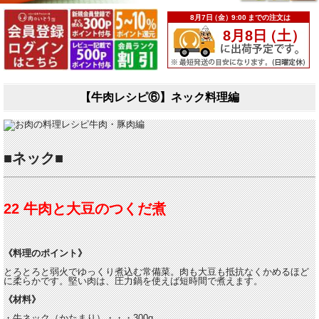
【牛肉レシピ⑥】ネック料理編
■ネック■
22 牛肉と大豆のつくだ煮
《料理のポイント》
とろとろと弱火でゆっくり煮込む常備菜。肉も大豆も抵抗なくかめるほど
に柔らかです。堅い肉は、圧力鍋を使えば短時間で煮えます。
《材料》
・牛ネック（かたまり）・・・300g