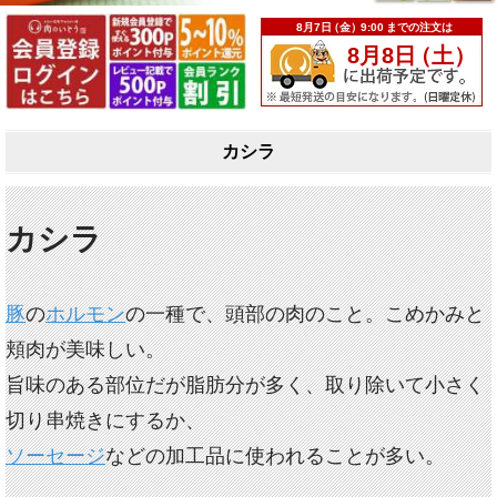
カシラ
カシラ
豚
の
ホルモン
の一種で、頭部の肉のこと。こめかみと
頬肉が美味しい。
旨味のある部位だが脂肪分が多く、取り除いて小さく
切り串焼きにするか、
ソーセージ
などの加工品に使われることが多い。