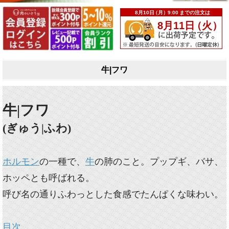
牛|フワ
牛|フワ
(ぎゅう|ふわ)
ホルモン
の一種で、
牛
の肺のこと。プップギ、バサ、
ホッペとも呼ばれる。
呼び名の通りふわっとした食感でたんぱくな味わい。
目次