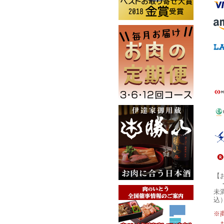
【
未
込
※