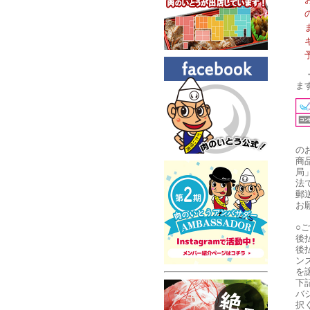
ま
の
商
局
法
郵
お
○
後
後
ン
を
下
バ
択