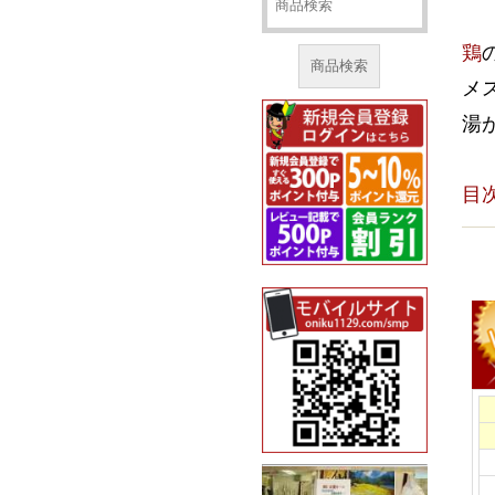
鶏
商品検索
メ
湯
目