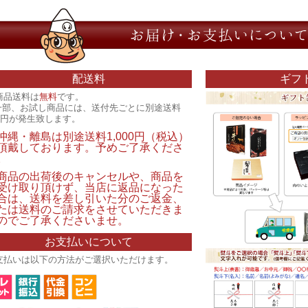
配送料
ギフ
商品送料は
無料
です。
一部、お試し商品には、送付先ごとに別途送料
00円が発生致します。
沖縄・離島は別途送料1,000円（税込）
頂戴しております。予めご了承くださ
。
商品の出荷後のキャンセルや、商品を
受け取り頂けず、当店に返品になった
合は、送料を差し引いた分のご返金、
たは送料のご請求をさせていただきま
のでご了承くださいませ。
お支払いについて
支払いは以下の方法がご選択いただけます。