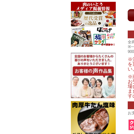
全
※
9
※
を
い
※
お
場
ま
す
お