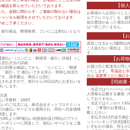
【個人
の確認を取らせていただいております。
また、金額に関わらず、ご連絡の取れない場合は
お客様からお預かりした
キャンセル処理をさせていただいております。
ルアドレスなど）を、裁
提出要請があった場合以
予めご了承ください。
は一切ございません。
・銀行振込、郵便振替、コンビニは前払いとなり
【お
す。
原則ご注文から3週間以内
ご入金がない場合は、注
す。
【後払い（コンビニ・郵便局・銀行）詳細】
○こ
【お荷物
お支払方法の詳細
お届け日と配達先が同じ
品の到着を確認してから、「コンビニ」「郵便
いたします。
常温品と冷
」「銀行」で 後払いできる安心・簡単な決済方
合は
温度帯ごとに個口を
です。請求書は、商品とは別に
【明細書
送されますので、発行から14日以内にお支払いを
願いします。
・当店ではペーパーレス
人情報を記載する書面（
ご注意
しておりません。
払い手数料：248円
・当店ではインボイス対
払いのご注文には、株式会社ネットプロテクショ
す。 ご希望のお客様は
ズの後払いサービスが適用され、同社へ代金債権
載ください。
譲渡します。
・支払方法が[代金引換][
記URLよりNP後払い利用規約及び同社のプライ
ットバンキング決済][後
シーポリシーに同意して、後払いサービスをご選
いずれかの場合、控えが
ください。