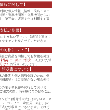
情報に関して】
大切な個人情報（情報・氏名・メー
判所・警察機関等・公共機関からの
外、第三者に譲渡または利用する事
支払い期限】
にお支払い下さい。 3週間を過ぎて
文をキャンセルさせていただきま
の同梱について】
場合は商品を同梱してお荷物を発送
凍品をご一緒にご注文
いただいた場
分けて
お送りいたします。
・領収書について】
化の推進と個人情報保護のため、個
明細書等）はご要望がない場合発行
応の電子領収書を発行しておりま
、ご注文の際、備考欄にその旨をご記
コンビニ(番号端末式)・銀行ATM・ネ
払い（コンビニ・郵便局・銀行）]の
正式な領収書でございます。それぞ