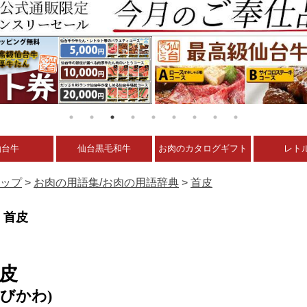
仙台牛
仙台黒毛和牛
お肉のカタログギフト
レト
ップ
>
お肉の用語集/お肉の用語辞典
>
首皮
首皮
皮
くびかわ)