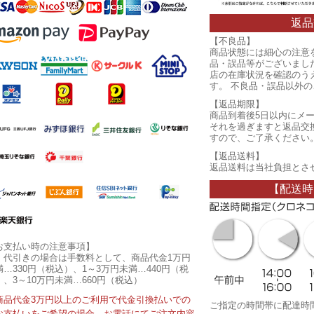
返品
【不良品】
商品状態には細心の注意
品・誤品等がございまし
店の在庫状況を確認のう
す。 不良品・誤品以外
【返品期限】
商品到着後5日以内にメ
それを過ぎますと返品交
すので、ご了承ください
【返品送料】
返品送料は当社負担とさ
【配送時
お支払い時の注意事項】
・代引きの場合は手数料として、商品代金1万円
満…330円（税込）、1～3万円未満…440円（税
）、3～10万円未満…660円（税込）
商品代金3万円以上のご利用で代金引換払いでの
ご指定の時間帯に配達時
お支払いをご希望の場合、お電話にてご注文内容