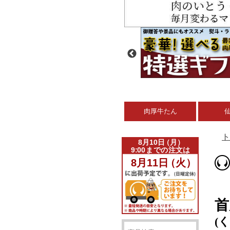
肉厚牛たん
ト
首
(