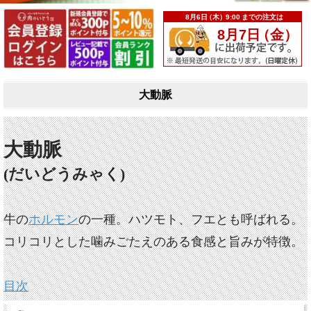
大動脈
大動脈
(だいどうみゃく)
牛の
ホルモン
の一種。ハツモト、フエとも呼ばれる。
コリコリとした噛みごたえのある食感と旨みが特徴。
目次