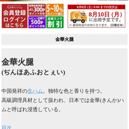
金華火腿
金華火腿
(ぢんほあふおとぇい)
中国発祥の
生ハム
。独特な色と香りを持つ。
高級調理具材として扱われ、日本では金華(きんか)ハ
ムと呼ばれ浸透している。
目次