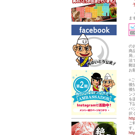
ま
の
商
局
法
郵
お
○
後
後
ン
を
下
バ
択
htt
ご
す
htt