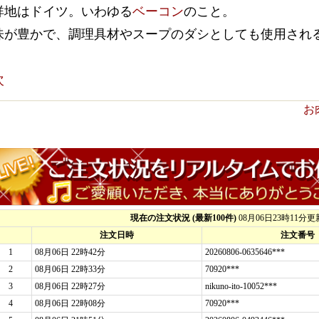
祥地はドイツ。いわゆる
ベーコン
のこと。
味が豊かで、調理具材やスープのダシとしても使用され
次
お