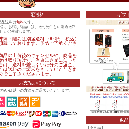
配送料
ギフ
商品送料は
無料
です。
一部、お試し商品には、送付先ごとに別途送料
00円が発生致します。
沖縄・離島は別途送料1,000円（税込）
頂戴しております。予めご了承くださ
。
商品の出荷後のキャンセルや、商品を
受け取り頂けず、当店に返品になった
合は、送料を差し引いた分のご返金、
たは送料のご請求をさせていただきま
のでご了承くださいませ。
お支払いについて
支払いは以下の方法がご選択いただけます。
返品
【不良品】