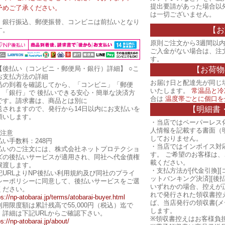
提出要請があった場合以
予めご了承ください。
は一切ございません。
・銀行振込、郵便振替、コンビニは前払いとなり
【お
す。
原則ご注文から3週間以内
ご入金がない場合は、注
す。
【後払い（コンビニ・郵便局・銀行）詳細】
○こ
【お荷物
お支払方法の詳細
お届け日と配達先が同じ
品の到着を確認してから、「コンビニ」「郵便
いたします。
常温品と冷
」「銀行」で 後払いできる安心・簡単な決済方
合は
温度帯ごとに個口を
です。請求書は、商品とは別に
【明細書
送されますので、発行から14日以内にお支払いを
願いします。
・当店ではペーパーレス
人情報を記載する書面（
ご注意
しておりません。
払い手数料：248円
・当店ではインボイス対
払いのご注文には、株式会社ネットプロテクショ
す。 ご希望のお客様は
ズの後払いサービスが適用され、同社へ代金債権
載ください。
譲渡します。
・支払方法が[代金引換][
記URLよりNP後払い利用規約及び同社のプライ
ットバンキング決済][後
シーポリシーに同意して、後払いサービスをご選
いずれかの場合、控えが
ください。
れで発行された領収書控
ps://np-atobarai.jp/terms/atobarai-buyer.html
ば、当店発行の領収書(メ
利用限度額は累計残高で55,000円（税込）迄で
します。
。詳細は下記URLからご確認下さい。
※領収書控えはお客様負
ps://np-atobarai.jp/about/