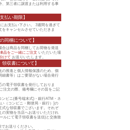
外、第三者に譲渡または利用する事
支払い期限】
にお支払い下さい。 3週間を過ぎて
文をキャンセルさせていただきま
の同梱について】
場合は商品を同梱してお荷物を発送
凍品をご一緒にご注文
いただいた場
分けて
お送りいたします。
・領収書について】
化の推進と個人情報保護のため、個
明細書等）はご要望がない場合発行
応の電子領収書を発行しておりま
、ご注文の際、備考欄にその旨をご記
コンビニ(番号端末式)・銀行ATM・ネ
払い（コンビニ・郵便局・銀行）]の
正式な領収書でございます。それぞ
えの実物を当店へお送りいただけれ
ールにて電子領収書を送信)と交換致
担でお送りください。