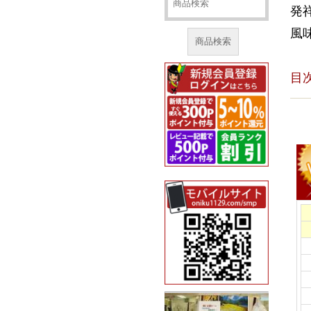
発
風
商品検索
目