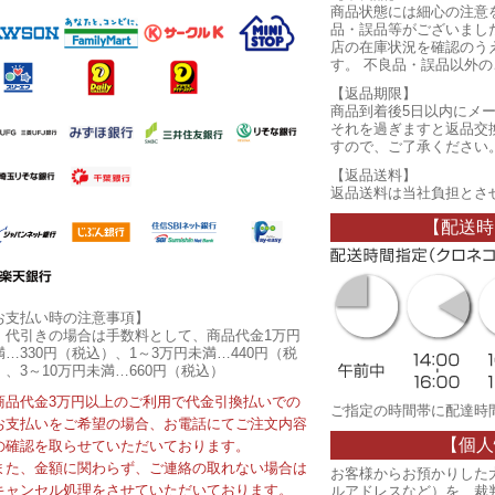
商品状態には細心の注意
品・誤品等がございまし
店の在庫状況を確認のう
す。 不良品・誤品以外
【返品期限】
商品到着後5日以内にメ
それを過ぎますと返品交
すので、ご了承ください
【返品送料】
返品送料は当社負担とさ
【配送時
お支払い時の注意事項】
・代引きの場合は手数料として、商品代金1万円
満…330円（税込）、1～3万円未満…440円（税
）、3～10万円未満…660円（税込）
商品代金3万円以上のご利用で代金引換払いでの
ご指定の時間帯に配達時
お支払いをご希望の場合、お電話にてご注文内容
【個人
の確認を取らせていただいております。
また、金額に関わらず、ご連絡の取れない場合は
お客様からお預かりした
キャンセル処理をさせていただいております。
ルアドレスなど）を、裁