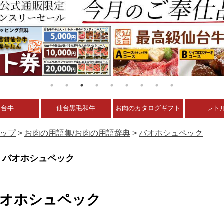
仙台牛
仙台黒毛和牛
お肉のカタログギフト
レト
ップ
>
お肉の用語集/お肉の用語辞典
>
バオホシュペック
バオホシュペック
オホシュペック