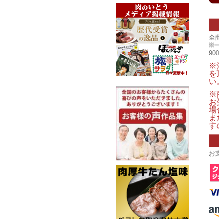
全
※
9
※
を
い
※
お
場
ま
す
お