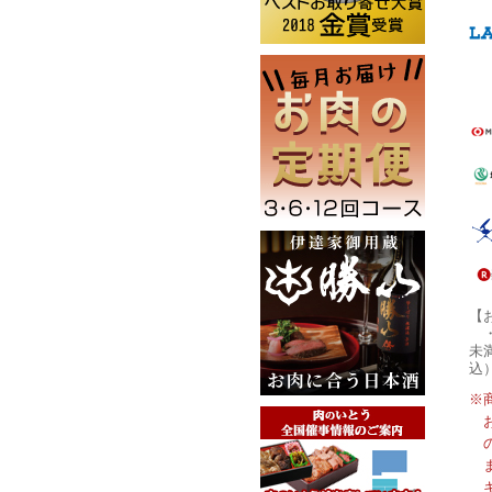
【
未
込
※