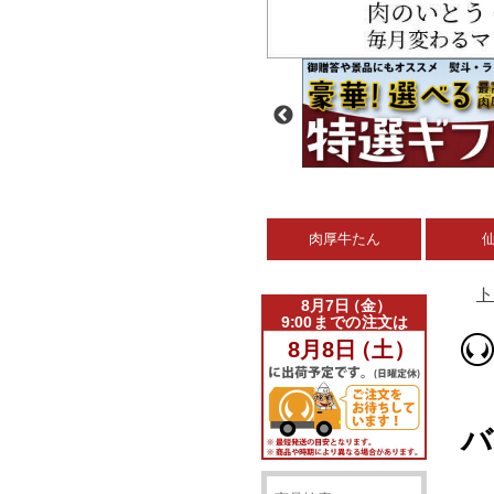
肉厚牛たん
ト
バ