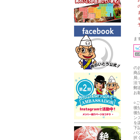
ま
の
商
局
法
郵
お
○
後
後
ン
を
下
バ
択