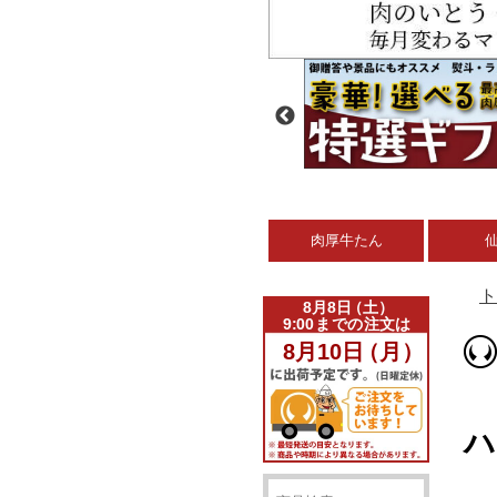
肉厚牛たん
ト
ハ