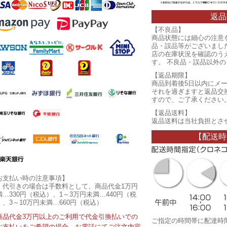
返品
【不良品】
商品状態には細心の注意
品・誤品等がございまし
店の在庫状況を確認のう
す。 不良品・誤品以外
【返品期限】
商品到着後5日以内にメ
それを過ぎますと返品交
すので、ご了承ください
【返品送料】
返品送料は当社負担とさ
【配送時
お支払い時の注意事項】
・代引きの場合は手数料として、商品代金1万円
満…330円（税込）、1～3万円未満…440円（税
）、3～10万円未満…660円（税込）
商品代金3万円以上のご利用で代金引換払いでの
ご指定の時間帯に配達時
お支払いをご希望の場合、お電話にてご注文内容