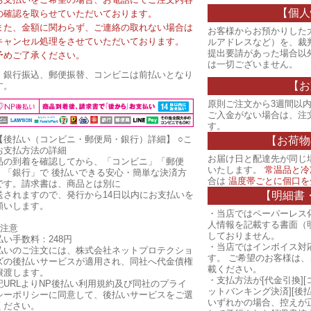
【個人
の確認を取らせていただいております。
また、金額に関わらず、ご連絡の取れない場合は
お客様からお預かりした
キャンセル処理をさせていただいております。
ルアドレスなど）を、裁
提出要請があった場合以
予めご了承ください。
は一切ございません。
・銀行振込、郵便振替、コンビニは前払いとなり
【お
す。
原則ご注文から3週間以内
ご入金がない場合は、注
す。
【後払い（コンビニ・郵便局・銀行）詳細】
○こ
【お荷物
お支払方法の詳細
お届け日と配達先が同じ
品の到着を確認してから、「コンビニ」「郵便
いたします。
常温品と冷
」「銀行」で 後払いできる安心・簡単な決済方
合は
温度帯ごとに個口を
です。請求書は、商品とは別に
【明細書
送されますので、発行から14日以内にお支払いを
願いします。
・当店ではペーパーレス
人情報を記載する書面（
ご注意
しておりません。
払い手数料：248円
・当店ではインボイス対
払いのご注文には、株式会社ネットプロテクショ
す。 ご希望のお客様は
ズの後払いサービスが適用され、同社へ代金債権
載ください。
譲渡します。
・支払方法が[代金引換][
記URLよりNP後払い利用規約及び同社のプライ
ットバンキング決済][後
シーポリシーに同意して、後払いサービスをご選
いずれかの場合、控えが
ください。