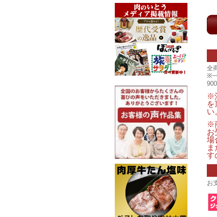
全
※
9
※
を
い
※
お
場
ま
す
お