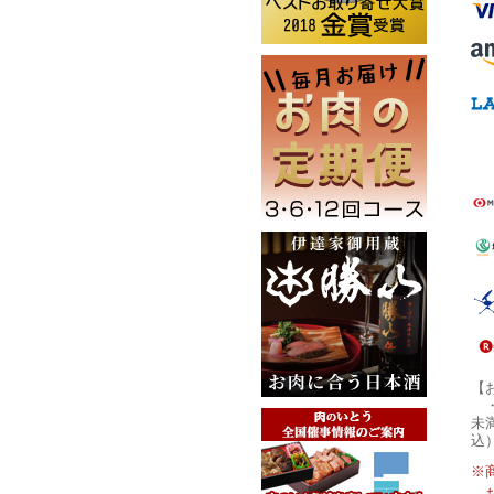
【
未
込
※