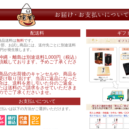
配送料
ギフ
商品送料は
無料
です。
一部、お試し商品には、送付先ごとに別途送料
00円が発生致します。
沖縄・離島は別途送料1,000円（税込）
頂戴しております。予めご了承くださ
。
商品の出荷後のキャンセルや、商品を
受け取り頂けず、当店に返品になった
合は、送料を差し引いた分のご返金、
たは送料のご請求をさせていただきま
のでご了承くださいませ。
お支払いについて
支払いは以下の方法がご選択いただけます。