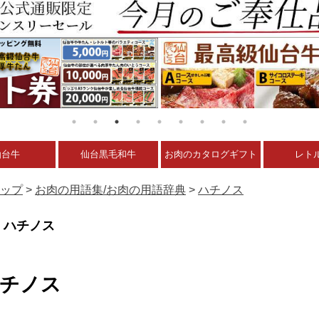
仙台牛
仙台黒毛和牛
お肉のカタログギフト
レト
ップ
>
お肉の用語集/お肉の用語辞典
>
ハチノス
ハチノス
チノス