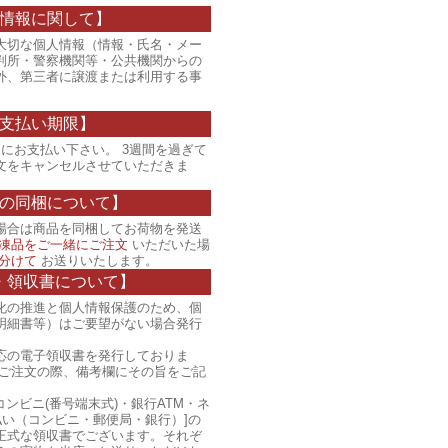
情報に関して】
大切な個人情報（情報・氏名・メー
判所・警察機関等・公共機関からの
外、第三者に譲渡または利用する事
支払い期限】
にお支払い下さい。 3週間を過ぎて
文をキャンセルさせていただきま
の同梱について】
場合は商品を同梱してお荷物を発送
凍品をご一緒にご注文
いただいた場
分けて
お送りいたします。
・領収書について】
化の推進と個人情報保護のため、個
明細書等）はご要望がない場合発行
応の電子領収書を発行しておりま
、ご注文の際、備考欄にその旨をご記
コンビニ(番号端末式)・銀行ATM・ネ
払い（コンビニ・郵便局・銀行）]の
正式な領収書でございます。それぞ