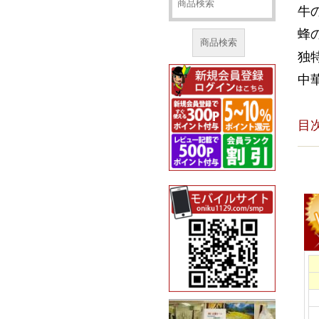
牛
蜂
商品検索
独
中
目