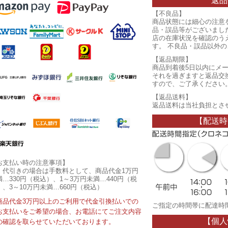
返品
【不良品】
商品状態には細心の注意
品・誤品等がございまし
店の在庫状況を確認のう
す。 不良品・誤品以外
【返品期限】
商品到着後5日以内にメ
それを過ぎますと返品交
すので、ご了承ください
【返品送料】
返品送料は当社負担とさ
【配送時
お支払い時の注意事項】
・代引きの場合は手数料として、商品代金1万円
満…330円（税込）、1～3万円未満…440円（税
）、3～10万円未満…660円（税込）
商品代金3万円以上のご利用で代金引換払いでの
ご指定の時間帯に配達時
お支払いをご希望の場合、お電話にてご注文内容
【個人
の確認を取らせていただいております。