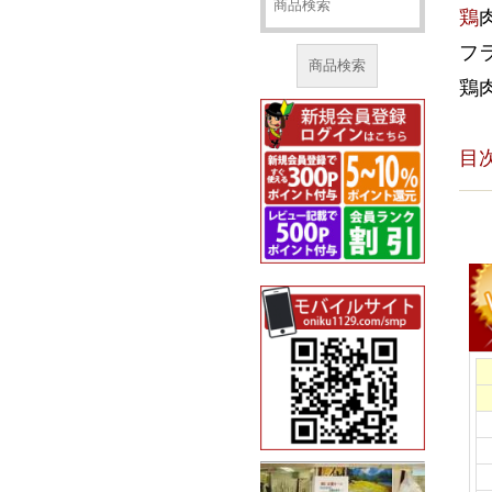
鶏
フ
商品検索
鶏
目