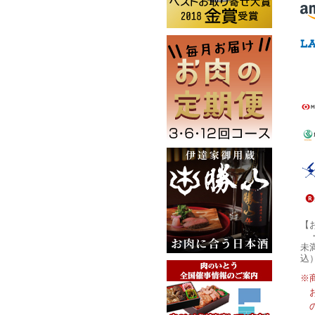
【
未
込
※