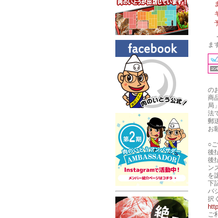
ま
の
商
局
法
郵
お
○
後
後
ン
を
下
バ
択
htt
ご