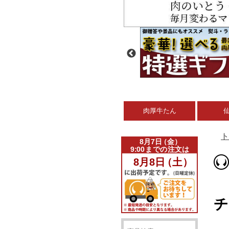
肉厚牛たん
ト
チ