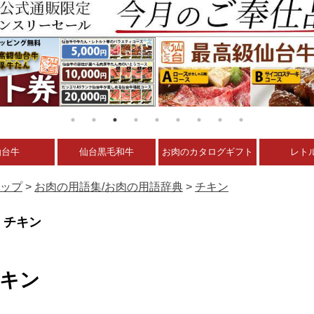
仙台牛
仙台黒毛和牛
お肉のカタログギフト
レト
ップ
>
お肉の用語集/お肉の用語辞典
>
チキン
チキン
キン