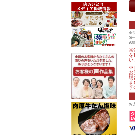
全
※
9
※
を
い
※
お
場
ま
す
お