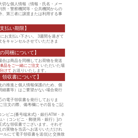
大切な個人情報（情報・氏名・メー
判所・警察機関等・公共機関からの
外、第三者に譲渡または利用する事
支払い期限】
にお支払い下さい。 3週間を過ぎて
文をキャンセルさせていただきま
の同梱について】
場合は商品を同梱してお荷物を発送
凍品をご一緒にご注文
いただいた場
分けて
お送りいたします。
・領収書について】
化の推進と個人情報保護のため、個
明細書等）はご要望がない場合発行
応の電子領収書を発行しておりま
、ご注文の際、備考欄にその旨をご記
コンビニ(番号端末式)・銀行ATM・ネ
払い（コンビニ・郵便局・銀行）]の
正式な領収書でございます。それぞ
えの実物を当店へお送りいただけれ
ールにて電子領収書を送信)と交換致