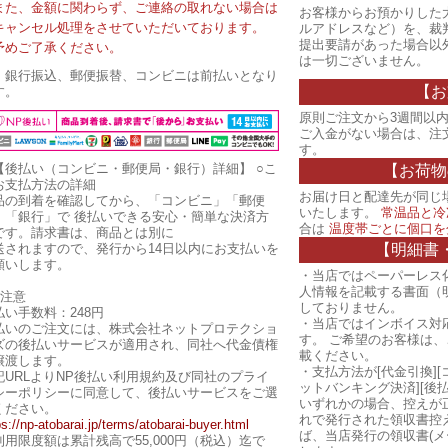
また、金額に関わらず、ご連絡の取れない場合は
お客様からお預かりした
キャンセル処理をさせていただいております。
ルアドレスなど）を、裁
提出要請があった場合以
予めご了承ください。
は一切ございません。
・銀行振込、郵便振替、コンビニは前払いとなり
【お
す。
原則ご注文から3週間以内
ご入金がない場合は、注
す。
【後払い（コンビニ・郵便局・銀行）詳細】
○こ
【お荷物
お支払方法の詳細
お届け日と配達先が同じ
品の到着を確認してから、「コンビニ」「郵便
いたします。
常温品と冷
」「銀行」で 後払いできる安心・簡単な決済方
合は
温度帯ごとに個口を
です。請求書は、商品とは別に
【明細書
送されますので、発行から14日以内にお支払いを
願いします。
・当店ではペーパーレス
人情報を記載する書面（
ご注意
しておりません。
払い手数料：248円
・当店ではインボイス対
払いのご注文には、株式会社ネットプロテクショ
す。 ご希望のお客様は
ズの後払いサービスが適用され、同社へ代金債権
載ください。
譲渡します。
・支払方法が[代金引換][
記URLよりNP後払い利用規約及び同社のプライ
ットバンキング決済][後
シーポリシーに同意して、後払いサービスをご選
いずれかの場合、控えが
ください。
れで発行された領収書控
ps://np-atobarai.jp/terms/atobarai-buyer.html
ば、当店発行の領収書(メ
利用限度額は累計残高で55,000円（税込）迄で