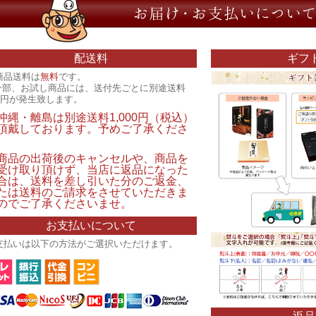
配送料
ギフ
商品送料は
無料
です。
一部、お試し商品には、送付先ごとに別途送料
00円が発生致します。
沖縄・離島は別途送料1,000円（税込）
頂戴しております。予めご了承くださ
。
商品の出荷後のキャンセルや、商品を
受け取り頂けず、当店に返品になった
合は、送料を差し引いた分のご返金、
たは送料のご請求をさせていただきま
のでご了承くださいませ。
お支払いについて
支払いは以下の方法がご選択いただけます。