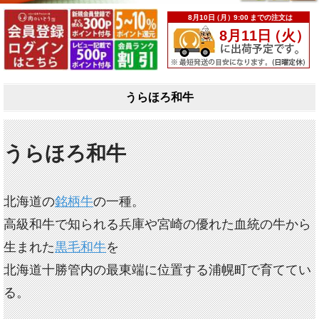
うらほろ和牛
うらほろ和牛
北海道の
銘柄牛
の一種。
高級和牛で知られる兵庫や宮崎の優れた血統の牛から
生まれた
黒毛和牛
を
北海道十勝管内の最東端に位置する浦幌町で育ててい
る。